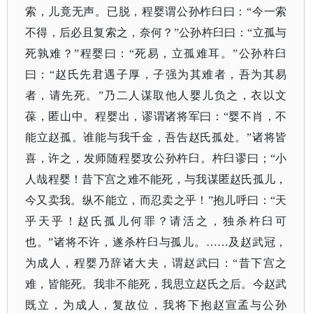
索，儿竟无声。已脱，程婴谓公孙柞臼曰：“今一索
不得，后必且复索之，奈何？”公孙杵臼曰：“立孤与
死孰难？”程婴曰：“死易，立孤难耳。”公孙杵臼
曰：“赵氏先君遇子厚，子强为其难者，吾为其易
者，请先死。”乃二人谋取他人婴儿负之，衣以文
葆，匿山中。程婴出，谬谓诸将军曰：“婴不肖，不
能立赵孤。谁能与我千金，吾告赵氏孤处。”诸将皆
喜，许之，发师随程婴攻公孙杵臼。杵臼谬曰；“小
人哉程婴！昔下宫之难不能死，与我谋匿赵氏孤儿，
今又卖我。纵不能立，而忍卖之乎！”抱儿呼曰：“天
乎天乎！赵氏孤儿何罪？请活之，独杀杵臼可
也。”诸将不许，遂杀杵臼与孤儿。……及赵武冠，
为成人，程婴乃辞诸大夫，谓赵武曰：“昔下宫之
难，皆能死。我非不能死，我思立赵氏之后。今赵武
既立，为成人，复故位，我将下抱赵宣孟与公孙