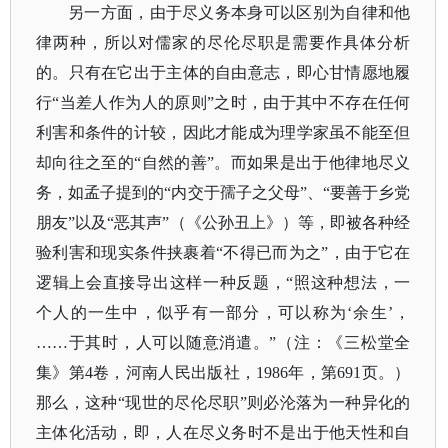
另一方面，由于尽义务本身可以区别为自律和他
律两种，所以对儒家的尽伦尽职是需要作具体分析
的。只有在它出于主体的自由意志，即心甘情愿地履
行“当差人作为人的原则”之时，由于其中不存在任何
利害和条件的计较，因此才能成为理学家虽不能至但
却向往之至的“自然的善”。而如果是出于他律地尽义
务，如孟子提到的“内交于孺子之父母”、“要善于乡党
朋友”以及“恶其声”（《公孙丑上》）等，即被各种经
验利害和现实条件挟裹着“不得已而为之”，由于它在
逻辑上会直接导出这样一种反题，“照这种想法，一
个人的一生中，似乎有一部分，可以称为‘余生’，
……于其时，人可以随意消遣。”（注：《三松堂全
集》第4卷，河南人民出版社，1986年，第691页。）
那么，这种“现世的尽伦尽职”则必沦落为一种异化的
主体化活动，即，人在尽义务时不是出于他天性和自