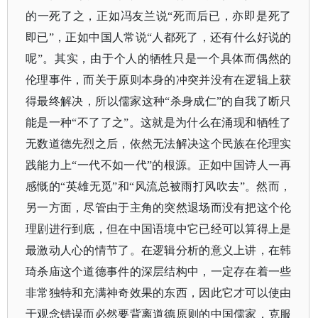
的一死了之，正如冯友兰说“死而后已，亦即是死了
即已”，正如中国人常说“人都死了，还有什么好说的
呢”。其实，由于个人的牺牲只是一个具体而偶然的
伦理事件，而关于原则本身的冲突并没有在逻辑上获
得最终解决，所以儒家这种“杀身成仁”的自我了断只
能是一种“不了了之”。这就是为什么在涌现和牺牲了
无数道德先烈之后，依然无法解决这个民族在伦理实
践能力上“一代不如一代”的根源。正如中国诗人一再
感慨的“英雄无觅”和“风流总被雨打风吹去”。然而，
另一方面，尽管由于主角的突然退场而没有把这个伦
理剧进行到底，但在中国语境中它已经可以算得上是
最激动人心的情节了。在逻辑分析的意义上讲，在韩
琦杀庙这个道德事件的深层结构中，一定存在着一些
非常独特和充满神奇效果的东西，因此它才可以使由
于观念错误而必然要背离道德原则的中国儒家，克服