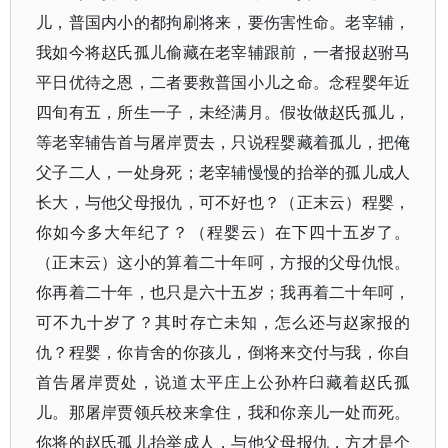
儿，普国内小的都拘刷将来，要伤害性命。老宰辅，
我如今将赵氏孤儿偷藏在老宰辅跟前，一者报赵驸马
平日优待之恩，二者要救普国小儿之命。念程婴年近
四旬有五，所生一子，未经满月。假妆做赵氏孤儿，
等老宰辅告首与屠岸贾去，只说程婴藏着孤儿，把俺
父子二人，一处身死；老宰辅慢慢的抬举的孤儿成人
长大，与他父母报仇，可不好也？（正末云）程婴，
你如今多大年纪了？（程婴云）在下四十五岁了。
（正末云）这小的算着二十年呵，方报的父母仇恨。
你再着二十年，也只是六十五岁；我再着二十年呵，
可不九十岁了？其时存亡未知，怎么还与赵家报的
仇？程婴，你肯舍的你孩儿，倒将来交付与我，你自
首告屠岸贾处，说道太平庄上公孙杵臼藏着赵氏孤
儿。那屠岸贾领兵校来拿住，我和你亲儿一处而死。
你将的赵氏孤儿抬举成人，与他父母报仇，方才是个