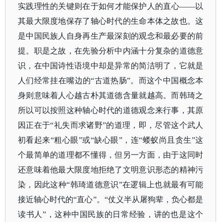
实践理性的关键则在于如何才能保护人的直心——以
其最大限度地保存了轴心时代的生命本体之故也。这
是中国民族人自身再生产最深刻的观念和最必要的前
提。职是之故，在先验分析中内涵十分复杂的道德意
识，在中国诗性语境中却是异常的简洁明了，它就是
人们经常挂在嘴边的“古道热肠”。而这个中国概念本
身则意味着人心越古朴其道德含量就越高。而韩琦之
所以可以按照这种轴心时代的道德观念来行事，其原
因正在于“礼失而求诸野”的道理，即，尽管这个武人
初看起来“粗心眼”或“缺心眼”，连“蝼蚁尚且贪生”这
个最简单的道理都不懂得，但另一方面，由于这同时
还意味着他最大限度地拒绝了文明意识形态的精神污
染，因此这种“韩琦道德意识”在逻辑上也就最有可能
接近轴心时代的“直心”。“仗义半从屠狗辈，负心都是
读书人”，这种中国民族的日常经验，讲的也是这个