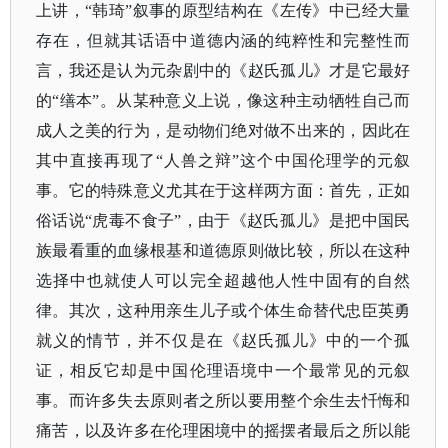
上讲，“韩琦”叙事的原型结构在《左传》中已经大量
存在，但就其话语中道德内涵的纯粹性和完整性而
言，我还是认为元杂剧中的《赵氏孤儿》才是它最好
的“缮本”。从某种意义上说，像这种主动牺牲自己而
成人之美的行为，是动物们绝对做不出来的，因此在
其中直接再现了“人兽之辩”这个中国伦理学的元叙
事。它的特殊意义尤其在于这样两方面：首先，正如
俗话说“虎毒不食子”，由于《赵氏孤儿》是把中国民
族最看重的血缘根基和道德原则做比较，所以在这种
选择中也就使人可以完全超越他人性中固有的自然
律。其次，这种用亲生儿子或个体生命替代忠臣英勇
就义的情节，并不仅是在《赵氏孤儿》中的一个孤
证，相反它却是中国伦理语境中一个最常见的元叙
事。而许多失去原则者之所以要用整个余生去忏悔和
痛苦，以及许多在伦理困境中的摇摆者最后之所以能