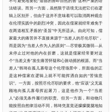
不可避免地要犯“道德的善即自然的善”这种严重的语
法错误。而另一方面，虽然限于语境无法把它们在逻
辑上区别开，但由于这并不意味着可以取消两种观念
在伦理实践中的剧烈冲突，因此在儒家就经常难免于
在两道相互矛盾的“圣旨”中无所适从。由此可知，儒
家最大的痛苦并不直接来源于“当差人的尽伦尽职”，
而是因为“当差人作为人的原则”—尽管极其微弱—从
未停止过对他的内在折磨，这就是儒家经常要对这
个“当差义务”发生痛苦怀疑和心旌动摇的根源。而“当
差人”韩琦在孤儿寡母这个伦理场景中，所面临的正
是这种儒家在逻辑上就不可能挥洒自如的“苦恼意
识”。一方面，按照尽伦尽职的要求，他“应该”义无返
顾地向孤儿寡母挥起屠刀，这是他作为一个“当差
人”必须无条件履行的职责。但另一方面，和动物只
能按照自然律活动不同，韩琦凭直觉还朦朦胧胧地知