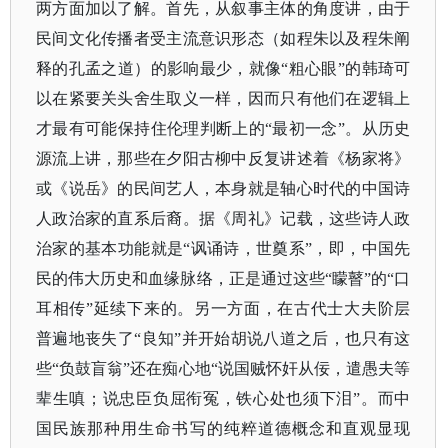
两方面加以了解。首先，从叙事主体的角度讲，由于
民间文化传播者受主流意识形态（如程朱以及程朱阐
释的孔孟之道）的影响最少，就像“粗心眼”的韩琦可
以在紧要关头舍生取义一样，因而只有他们在逻辑上
才最有可能保持住伦理判断上的“最初一念”。从历史
源流上讲，那些在夕阳古柳中反复讲述着《杨家将》
或《说岳》的民间艺人，本身就是轴心时代的中国诗
人政治家的直系后裔。据《周礼》记载，这些诗人政
治家的基本功能就是“讽诵诗，世奠系”，即，中国先
民的伟大历史和血缘脉络，正是通过这些“矇瞽”的“口
耳相传”延续下来的。另一方面，在古代士大夫阶层
普遍地丧失了“良知”并开始胡说八道之后，也只有这
些“负鼓盲翁”还在痴心地“说国贼怀奸从佞，遣愚夫等
辈生嗔；说忠臣负屈衔冤，铁心处也须下泪”。而中
国民族那种用生命书写的纯粹道德概念和直观显现