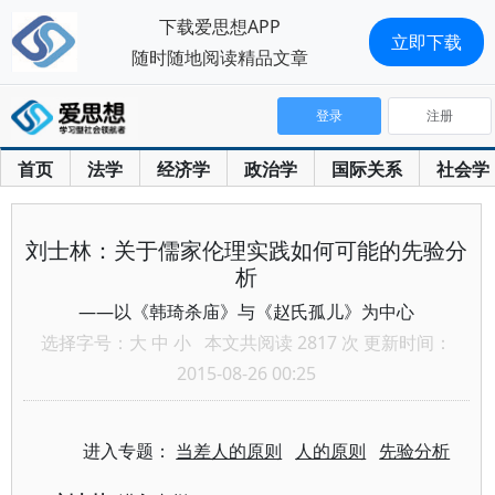
下载爱思想APP
立即下载
随时随地阅读精品文章
登录
注册
首页
法学
经济学
政治学
国际关系
社会学
刘士林：关于儒家伦理实践如何可能的先验分
析
——以《韩琦杀庙》与《赵氏孤儿》为中心
选择字号：
大
中
小
本文共阅读 2817 次 更新时间：
2015-08-26 00:25
进入专题：
当差人的原则
人的原则
先验分析