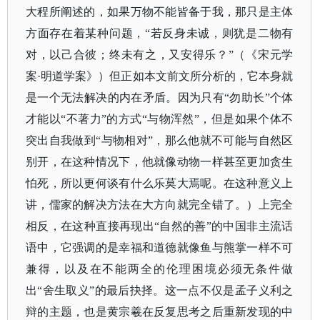
大程所阐述的，如果万物不能皆备于我，那只是主体
方面存在着某种问题，“若反身未诚，则犹是二物有
对，以己合彼；终未有之，又安得乐？”（《宋元学
案·明道学案》）但正如本文前文所分析的，它本身就
是一个无法解决的内在矛盾。因为只有“勿助长”个体
才能以“不著力”的方式“与物浑然”，但是如果个体不
突出自我做到“与物相对”，那么他就不可能与自然区
别开，在这种情况下，他就像动物一样甚至更加贪生
怕死，所以更何谈有什么乐莫大焉呢。在这种意义上
讲，儒家的解决方法在大方向就完全错了。）上完全
相反，在这种直接再现出“自然的善”的中国非主流话
语中，它强调的是幸福和道德就像鱼与熊掌一样不可
兼得，以及在不能两全的伦理困境必须无条件做
出“舍生取义”的最后抉择。这一点不仅是孟子义利之
辩的主题，也是黄宗羲在反复思考之后重新发现的中