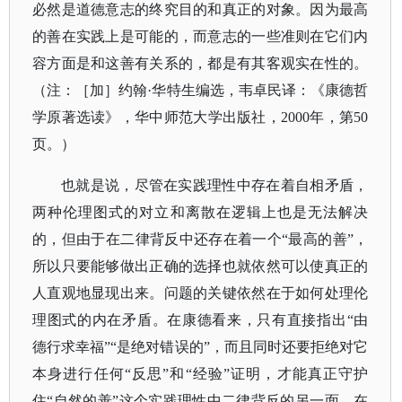
必然是道德意志的终究目的和真正的对象。因为最高
的善在实践上是可能的，而意志的一些准则在它们内
容方面是和这善有关系的，都是有其客观实在性的。
（注：［加］约翰·华特生编选，韦卓民译：《康德哲
学原著选读》，华中师范大学出版社，2000年，第50
页。）
也就是说，尽管在实践理性中存在着自相矛盾，
两种伦理图式的对立和离散在逻辑上也是无法解决
的，但由于在二律背反中还存在着一个“最高的善”，
所以只要能够做出正确的选择也就依然可以使真正的
人直观地显现出来。问题的关键依然在于如何处理伦
理图式的内在矛盾。在康德看来，只有直接指出“由
德行求幸福”“是绝对错误的”，而且同时还要拒绝对它
本身进行任何“反思”和“经验”证明，才能真正守护
住“自然的善”这个实践理性中二律背反的另一面。在