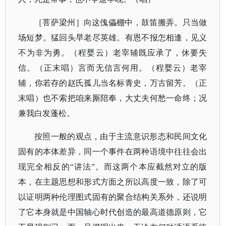
［菩萨梁州］向这傀儡棚中，鼓笛搬弄。只当做
场短梦。猛回头早老尽英雄。有恩不报怎相逢，见义
不为非为勇。（程婴云）老宰辅既应承了，休要失
信。（正末唱）言而无信言何用。（程婴云）老宰
辅，你若存的赵氏孤儿当名标青史，万古留芳。（正
末唱）也不索把咱来厮陪奉，大丈夫何愁一命终；况
兼我白发蓬松。
按照一般的观点，由于主流意识形态和民间文化
固有的本体差异，同一个事件在两种语境中往往会出
现完全相反的“讲法”。而这两个本应截然对立的版
本，在主题思想和形式方面之所以高度一致，除了可
以证明两种伦理图式固有的聚合结构关系外，还说明
了它本身就是中国轴心时代创造的最高道德原则，它