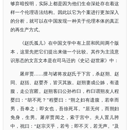
够弃暗投明，实际上都是因为他们生命深处存在着这
样一个伦理语法结构。因此以它为个案进行更加深入
的分析，就可以在中国发现一种关于伦理本体的真正
的再生产方式。
《赵氏孤儿》在中国文学中有上层和民间两个版
本，这里先把它们提出来做一个比较。其作为主流意
识形态的文言文本是在司马迁的《史记·赵世家》中：
屠岸贾……擅与诸将攻赵氏于下宫，杀赵朔、赵
同、赵括、赵婴齐，皆灭其族。赵朔妻成公姊，有遗
腹，走公宫匿。赵朔客曰公孙柞臼，柞臼谓朔友人程
婴曰：“胡不死？”程婴曰：“朔之妇有遗腹，若幸而
男，吾奉之；即女也，吾徐死耳。”居无何，而朔妇
免身，生男。屠岸贾闻之，索于宫中。夫人置儿胯
中，祝曰：“赵宗灭乎，若号；即不灭，若无声。”及