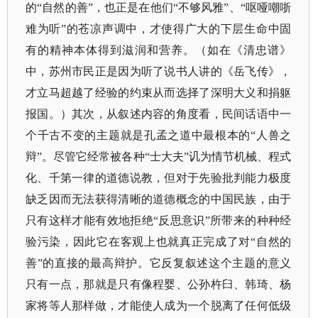
的“自然的善”，也正是在他们“不够风雅”、“呕哑嘲哳
难为听”的苍凉声调中，才使得广大的下层生命中固
有的精神本体得到滋润和营养。（如在《清忠谱》
中，苏州市民正是因为听了说书人讲的《岳飞传》，
才立马超越了经验的约束从而选择了深明大义和捐躯
报国。）其次，从叙述内容的角度看，民间话语中一
个千古不变的主题就是孔孟之道中最根本的“人兽之
辩”。尽管它经常被各种“士大夫”讥为情节机械、程式
化、千第一律的道德说教，但对于先验批判能力极度
缺乏因而无法获得清晰的道德概念的中国民族，由于
只有这样才能有效地拒绝“反思意识”所带来的种种经
验污染，因此它在客观上也就真正完成了对“自然的
善”的直接的最高辩护。它反复叙述这个主题的意义
只有一点，那就是只有像程婴、公孙杵臼、韩琦、杨
家将等人那样做，才能使人成为一个脱离了任何低级