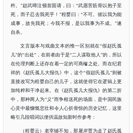
杵。”赵武啼泣顿首固请，曰：“武愿苦筋骨以抱子至
死，而子忍去我死乎！”程婴曰：“不可。彼以我为能
成事，故先我死；今我不报，是以我事为不成。”遂
自杀。
文言版本与戏曲文本的惟一区别就在“假赵氏孤
儿”的“出处”，在前者由于是“二人谋取他人”的，所以
在伦理判断上还存在着一定的可商榷之处。而在纪君
祥的《赵氏孤儿大报仇》中，这个“假赵氏孤儿”则被
直接改写为程婴自己的儿子，这就使得它在逻辑上更
加纯粹和干净起来。在《赵氏孤儿大报仇》的第二折
中，那种两人为“义”而争相送死的场面，是中国民族
心灵中最慷慨悲壮和令人心折骨惊的历史记忆，这里
略引几段唱词以便供温故知新时作参考：
（程婴云）老宰辅不知，那屠岸贾为走了赵氏孤