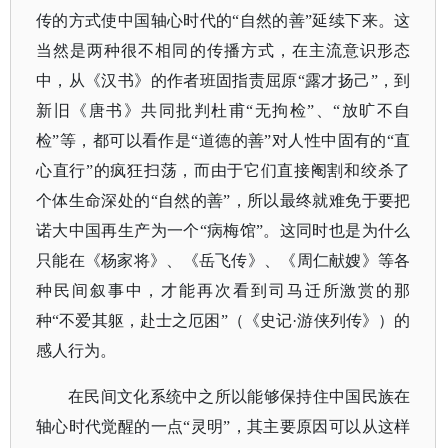
传的方式使中国轴心时代的“自然的善”延续下来。这
当然是两种很不相同的传播方式，在主流意识形态
中，从《汉书》的作者班固指责屈原“露才扬己”，到
新旧《唐书》共同批判杜甫“无拘检”、“放旷不自
检”等，都可以看作是“道德的善”对人性中固有的“直
心直行”的疯狂扫荡，而由于它们直接阉割和绞杀了
个体生命深处的“自然的善”，所以最终就难免于要把
诺大中国再生产为一个“病梅馆”。这同时也是为什么
只能在《杨家将》、《岳飞传》、《周仁献嫂》等各
种民间叙事中，才能再次看到司马迁所激赏的那
种“不爱其躯，赴士之厄困”（《史记·游侠列传》）的
感人行为。
在民间文化系统中之所以能够保持住中国民族在
轴心时代觉醒的一点“灵明”，其主要原因可以从这样