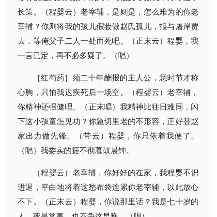
长策。（程婴云）老宰辅，是则是，怎么难为的你老
宰辅？你则将我的孩儿假妆做赵氏孤儿，报与屠岸贾
去，等俺父子二人一处而死吧。（正末云）程婴，我
一言已定，再不必多疑了。（唱）
［红芍药］须二十年酬报的主人公，恁时节才称
心胸，只怕我迟疾死后一场空。（程婴云）老宰辅，
你精神还强健哩。（正末唱）我精神比往日难同，闪
下这小孩童怎见功？你急切里老的不形容，正好替赵
家出力做先锋。（带云）程婴，你只依着我便了。
（唱）我委实的捱不彻暮鼓晨钟。
（程婴云）老宰辅，你好好的在家，我程婴不识
进退，平白地将着这愁布袋连累你老宰辅，以此放心
不下。（正末云）程婴，你说那里话？我是七十岁的
人，死是常事，也不争这早晚。（唱）