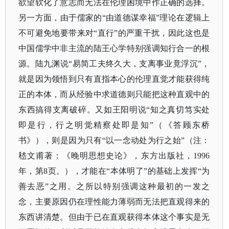
欲望软化了意志而无法在伦理困境中作正确的选择。
另一方面，由于儒家的“由道德谋幸福”理论在逻辑上
不可避免地要带来对“直行”的严重干扰，因此这也是
中国儒学中非主流的陆王心学特别强调知行合一的根
源。陆九渊说“易简工夫终久大，支离事业竟浮沉”，
就是因为领悟到只有直指本心的伦理直觉才能获得纯
正的本体，而从经验中求道德则只能把这种直观中的
东西搞得支离破碎。又如王阳明说“知之真切笃实处
即是行，行之明觉精察处即是知”（《答顾东桥
书》），则是因为只有“以一念动处为行之始”（注：
嵇文甫著：《晚明思想史论》，东方出版社，1996
年，第8页。），才能在“本体明了”的基础上发挥“为
善去恶”之用。之所以特别强调这种最初的一发之
念，主要原因仍在理性能力薄弱而无法把直观得来的
东西讲清楚。但由于已在直观获得本体这个事实是无