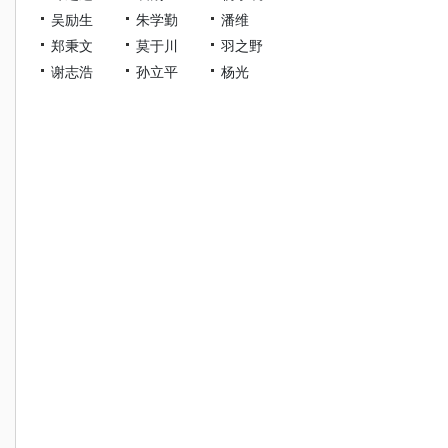
吴励生
朱学勤
潘维
郑秉文
莫于川
羽之野
谢志浩
孙立平
杨光