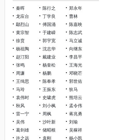
秦晖
陈行之
郑永年
龙应台
丁学良
曹林
鄢烈山
傅国涌
陈嘉映
黄宗智
于建嵘
陈志武
徐贲
郭宇宽
马立诚
杨祖陶
沈志华
向继东
赵汀阳
戴建业
李昌平
张鸣
杨奎松
王海光
周濂
杨鹏
邓晓芒
王缉思
陈奉孝
郭世佑
马玲
王振东
狄马
袁伟时
史啸虎
熊培云
秋风
刘小枫
孟令伟
雷一宁
周枫
蒋兆勇
吴伟
沙叶新
刘瑜
葛剑雄
储昭根
吴稼祥
许之远
袁刚
杨小凯