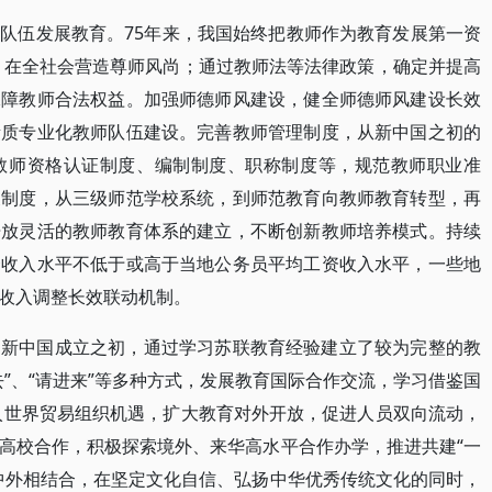
队伍发展教育。75年来，我国始终把教师作为教育发展第一资
节，在全社会营造尊师风尚；通过教师法等法律政策，确定并提高
保障教师合法权益。加强师德师风建设，健全师德师风建设长效
素质专业化教师队伍建设。完善教师管理制度，从新中国之初的
教师资格认证制度、编制制度、职称制度等，规范教师职业准
展制度，从三级师范学校系统，到师范教育向教师教育转型，再
开放灵活的教师教育体系的建立，不断创新教师培养模式。持续
资收入水平不低于或高于当地公务员平均工资收入水平，一些地
收入调整长效联动机制。
。新中国成立之初，通过学习苏联教育经验建立了较为完整的教
”、“请进来”等多种方式，发展教育国际合作交流，学习借鉴国
加入世界贸易组织机遇，扩大教育对外开放，促进人员双向流动，
高校合作，积极探索境外、来华高水平合作办学，推进共建“一
中外相结合，在坚定文化自信、弘扬中华优秀传统文化的同时，