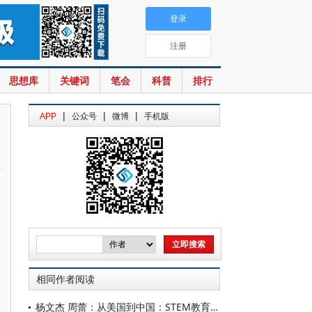
登录
注册
思想库
关键词
笔会
科普
排行
|
|
|
APP
公众号
微博
手机版
相同作者阅读
杨文杰 周蕾：从美国到中国：STEM教育的“危机叙事”