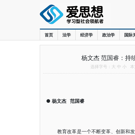
首页
法学
经济学
政治学
国际
杨文杰 范国睿：持
选择字号：
大
中
小
本文
●
杨文杰
范国睿
教育改革是一个不断变革、创新和发