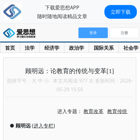
下载爱思想APP
立即下载
随时随地阅读精品文章
登录
注册
首页
法学
经济学
政治学
国际关系
社会学
顾明远：论教育的传统与变革[1]
选择字号：
大
中
小
本文共阅读 977 次 更新时间：2026-
05-29 15:56
进入专题：
教育改革
教育传统
●
顾明远
(
进入专栏
)