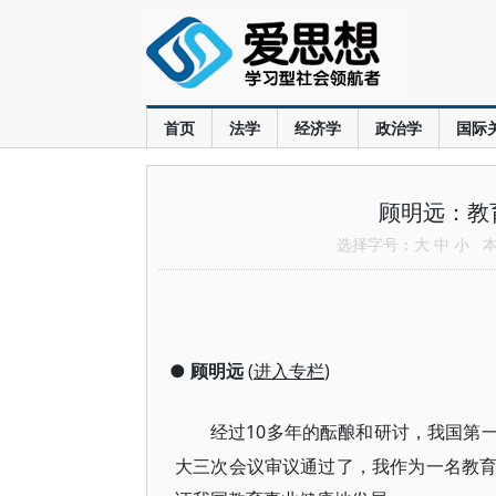
首页
法学
经济学
政治学
国际
顾明远：教
选择字号：
大
中
小
本文
●
顾明远
(
进入专栏
)
10多年的酝酿和研讨，我国第一
经过
大三次会议审议通过了，我作为一名教