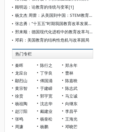
顾明远：论教育的传统与变革[1]
杨文杰 周蕾：从美国到中国：STEM教育的“危机叙事”
张志勇：“十五五”时期我国教育改革发展的战略课题
邢来顺：德国现代化进程中的教育改革与调适
邓莉：美国教育的结构性危机与改革困局
热门专栏
秦晖
陈行之
郑永年
龙应台
丁学良
曹林
鄢烈山
傅国涌
陈嘉映
黄宗智
于建嵘
陈志武
徐贲
郭宇宽
马立诚
杨祖陶
沈志华
向继东
赵汀阳
戴建业
李昌平
张鸣
杨奎松
王海光
周濂
杨鹏
邓晓芒