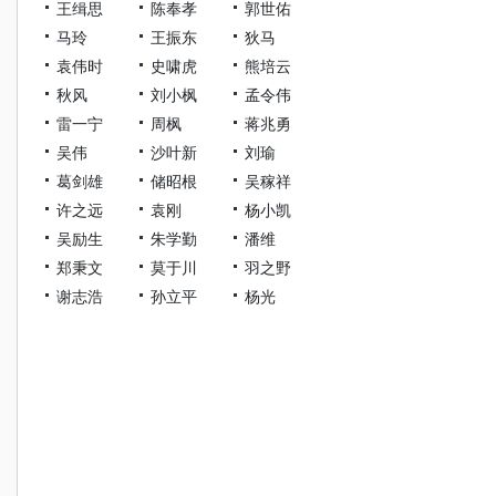
王缉思
陈奉孝
郭世佑
马玲
王振东
狄马
袁伟时
史啸虎
熊培云
秋风
刘小枫
孟令伟
雷一宁
周枫
蒋兆勇
吴伟
沙叶新
刘瑜
葛剑雄
储昭根
吴稼祥
许之远
袁刚
杨小凯
吴励生
朱学勤
潘维
郑秉文
莫于川
羽之野
谢志浩
孙立平
杨光