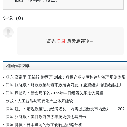
评论（0）
请先
登录
后发表评论～
评论
相同作者阅读
杨东 高富平 王锡锌 熊丙万 刘诚：数据产权制度构建与治理规则体系
闫坤 张晓珉：财政政策与货币政策协同发力 宏观经济治理效能提升
闫坤 周旭海：新变局下的2026年中日经贸关系走势展望
刘诚：人工智能与现代化产业体系建设
闫坤 汪川：宏观政策助力经济增长 内需提振激发市场活力——2025年第二季度
闫坤 张晓珉：美日政府债务率历史演进与启示
闫坤 郭佩：日本当前的数字化转型战略分析