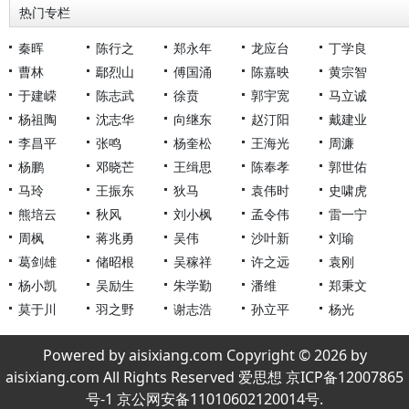
热门专栏
秦晖
陈行之
郑永年
龙应台
丁学良
曹林
鄢烈山
傅国涌
陈嘉映
黄宗智
于建嵘
陈志武
徐贲
郭宇宽
马立诚
杨祖陶
沈志华
向继东
赵汀阳
戴建业
李昌平
张鸣
杨奎松
王海光
周濂
杨鹏
邓晓芒
王缉思
陈奉孝
郭世佑
马玲
王振东
狄马
袁伟时
史啸虎
熊培云
秋风
刘小枫
孟令伟
雷一宁
周枫
蒋兆勇
吴伟
沙叶新
刘瑜
葛剑雄
储昭根
吴稼祥
许之远
袁刚
杨小凯
吴励生
朱学勤
潘维
郑秉文
莫于川
羽之野
谢志浩
孙立平
杨光
Powered by aisixiang.com Copyright © 2026 by
aisixiang.com All Rights Reserved 爱思想 京ICP备12007865
号-1 京公网安备11010602120014号.