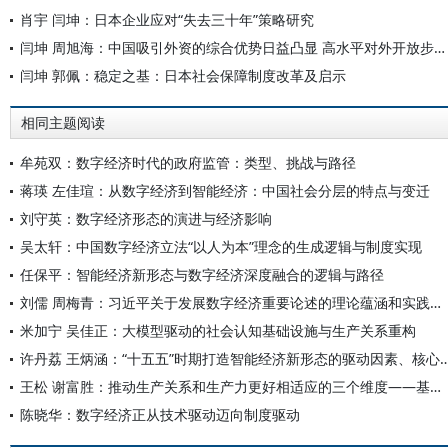
肖宇 闫坤：日本企业应对“失去三十年”策略研究
闫坤 周旭海：中国吸引外资的综合优势日益凸显 高水平对外开放步伐不会停滞
闫坤 郭佩：稳定之基：日本社会保障制度改革及启示
相同主题阅读
牟苑双：数字经济时代的政府监管：类型、挑战与路径
蒋瑛 左佳瑄：从数字经济到智能经济：中国社会分层的特点与变迁
刘守英：数字经济形态的演进与经济影响
吴太轩：中国数字经济立法“以人为本”理念的生成逻辑与制度实现
任保平：智能经济新形态与数字经济深度融合的逻辑与路径
刘儒 周梅青：习近平关于发展数字经济重要论述的理论蕴涵和实践指向
米加宁 吴佳正：大模型驱动的社会认知基础设施与生产关系重构
许丹荔 王炳涵：“十五五”时期打造智能经济新形态的驱动因
王松 谢富胜：推动生产关系和生产力更好相适应的三个维度——基于数智时代生产过程变革的分析
陈晓华：数字经济正从技术驱动迈向制度驱动