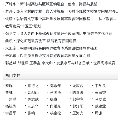
严纯华：新时期高校与区域互动融合：使命、路径与展望
赵丹：嵌入乡村的学校：嵌入性视角下乡村小规模学校发展困
银晴：以语言文字事业高质量发展筑牢教育强国根基 ——从《教育发展“十五五”规划》看语言文字工作的时代使命
教育发展“十五五”规划
张学文：育人导向下基础教育质量评价改革的历史演进与优化路径
曲凯：深化师范教育改革 赋能教育强国建设
朱旭东：构建中国特色的教师教育体系建设教师教育强国
朱旭东：以高质量循证实践答好教育高质量发展之问
郭丛斌 邱世琛 王黎鑫 李大印：发展水平与服务贡献：世界高等教育发展指数指标
热门专栏
秦晖
陈行之
郑永年
龙应台
丁学良
曹林
鄢烈山
傅国涌
陈嘉映
黄宗智
于建嵘
陈志武
徐贲
郭宇宽
马立诚
杨祖陶
沈志华
向继东
赵汀阳
戴建业
李昌平
张鸣
杨奎松
王海光
周濂