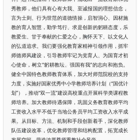
秀教师，他们具有心有大我、至诚报国的理想信念，
言为士则、行为世范的道德情操，启智润心、因材施
教的育人智慧，勤学笃行、求是创新的躬耕态度，乐
教爱生、甘于奉献的仁爱之心，胸怀天下、以文化人
的弘道追求。我们要强化教育家精神引领作用，抓牢
师德师风建设，引导教师牢记为党育人、为国育才初
心使命，树立“躬耕教坛、强国有我”的志向和抱负。
健全中国特色教师教育体系，加大对师范院校的支持
力度，实施好国家优秀中小学教师培养计划（“国优计
划”），推动“双一流”建设高校重点开展科学类课程教
师培养。加大教师待遇保障，巩固义务教育教师平均
工资收入水平不低于当地公务员平均工资收入水平成
果。从目标、方法、机制和手段创新着手，深化教师
队伍建设改革，优化教师管理和结构配置，拓宽成长
发展空间，营造浓厚尊师重教社会风尚。