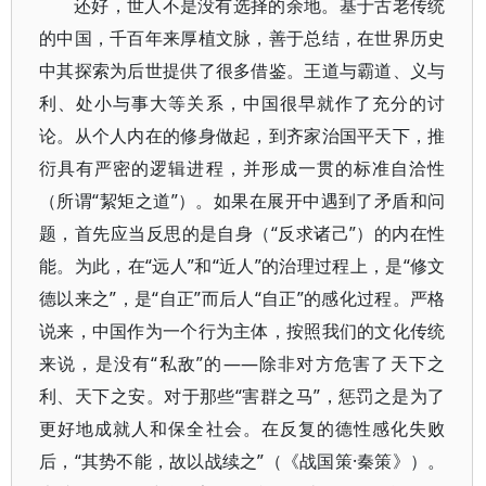
还好，世人不是没有选择的余地。基于古老传统
的中国，千百年来厚植文脉，善于总结，在世界历史
中其探索为后世提供了很多借鉴。王道与霸道、义与
利、处小与事大等关系，中国很早就作了充分的讨
论。从个人内在的修身做起，到齐家治国平天下，推
衍具有严密的逻辑进程，并形成一贯的标准自洽性
（所谓“絜矩之道”）。如果在展开中遇到了矛盾和问
题，首先应当反思的是自身（“反求诸己”）的内在性
能。为此，在“远人”和“近人”的治理过程上，是“修文
德以来之”，是“自正”而后人“自正”的感化过程。严格
说来，中国作为一个行为主体，按照我们的文化传统
来说，是没有“私敌”的——除非对方危害了天下之
利、天下之安。对于那些“害群之马”，惩罚之是为了
更好地成就人和保全社会。在反复的德性感化失败
后，“其势不能，故以战续之”（《战国策·秦策》）。