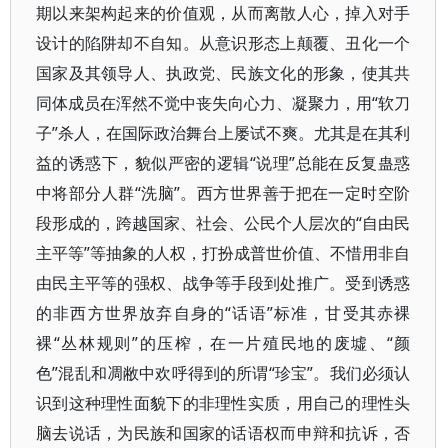
期以来架构起来的价值观，从而离散人心，掉入对手
设计的陷阱却不自知。从意识形态上颠覆、丑化一个
国家及其领导人、执政党、民族文化的形象，使其共
同体成员在浑然不觉中丧失向心力、凝聚力，用“软刀
子”杀人，在国际政治舞台上屡试不爽。尤其是在其利
益的诱惑下，貌似严密的逻辑“说理”总能在反复蛊惑
中将部分人群“洗脑”。西方世界善于把在一定时空阶
段形成的，跨越国家、社会、公民个人层次的“自由民
主平等”等抽象的人权，打扮成普世价值、不惜用非自
由民主平等的强权、战争等手段到处推广。受到诱惑
的非西方世界放弃自身的“话语”标准，甘受其赤裸
裸“丛林规则”的压榨，在一片殖民地的废墟、“颜
色”混乱和凋敝中欢呼得到的所谓“珍宝”。我们必须认
识到这种理性面貌下的非理性实质，用自己的理性头
脑去说话，为民族和国家的话语权而申辩和抗诉，否