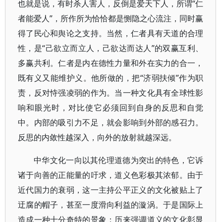
也就是说，有时杀人害人，反倒是爱天下人，所谓“仁
者能爱人”，所作所为恰恰都是恻隐之心流注，同时赢
得了民心和舆论之支持。当然，仁者具有天道的合理
性，是“己欲立而立人，己欲达而达人”的双赢互利、
多赢共利。仁者是内在德性力量和外在实力的合一，
既有义又能维护义。他所做的，把“济弱扶倾”作为职
责，反对恃强凌弱的作为。当一种文化具有全球性影
响和眼光时，对比使它必须回到自身的反思和自觉
中。内部的吸引力不足，就会影响到外部的感召力。
反思的内敛性越深入，向外的放射就越深远。
中华文化一向以其伦理道德为突出的特色，它诉
诸于向善的正能量的吁求，道义色彩极其浓郁。由于
近代国力的衰弱，这一主持公平正义的文化被贴上了
迂腐的帽子，甚至一度滑向利益的漩涡。于是国际上
造成一种十分奇特的景象：历来强调道义的文化彰显