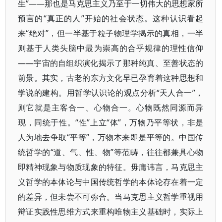
生”——那也是马克思主义乃至于一切伟大的思想家所
预言的“真正的人”开始的社会状态。这种认识看起
来“绝对”，但一半基于粒子物理学揭示的真相，一半
则基于人类头脑中最为崇高的合乎规律的理性信仰
——宇宙的自组织演化揭示了那种纯真、至善状态的
前景。其实，古老的东方文化早已孕育着这种思想和
学说的建构。用哲学认识论的观点分析“天人合一”，
则它就是主客合一、心物合一。心物既然同源而异
现，同统于性。“性”上立“体”，万物乃平等状，非是
人为地去争取“平等”，万物本来即是平等的。中国传
统哲学的“道、气、性、物”等范畴，往往都兼具心物
即精神现象与物质现象的特征。毋庸讳言，马克思主
义哲学的本体论与中国传统哲学的本体论存在着一定
的差异，但未尝不可弥合。当马克思主义哲学重视用
辩证实践性思维方式来重构唯物主义基础时，实际上