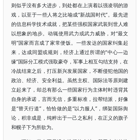
则似乎没有多大进步，到处都在上演着以强凌弱的游
戏，以至于一些人将之比喻成“新战国时代”。最先进
的信息科学技术成就，把某些强权国家武装到世人难
以想象的地步。动辄使用武力或武力威胁，对“最文
明”国家而言成了家常便饭。一些发达的国家纠集起
来，达成同盟或规则，经济上通过所谓的“中心—边
缘”国际分工模式强取豪夺，军事上相互勾结支持，在
冷战结束之后，打压新兴发展国家，不断侵犯他国的
政治、经济、安全利益。虽然主权、国际法等原则建
立起来了，却总有那么一些国家行为主体时时违背其
自身的承诺，言而无信，多重标准，拉帮结派，好像
是“替天行道”，恰恰做的是“以力服人”，绑架国际舆
论，积非成是，纯粹出于一己之私利，在正义的旗子
和幌子下为所欲为。