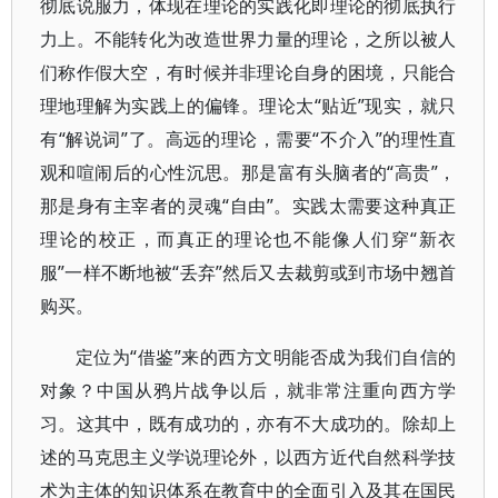
彻底说服力，体现在理论的实践化即理论的彻底执行
力上。不能转化为改造世界力量的理论，之所以被人
们称作假大空，有时候并非理论自身的困境，只能合
理地理解为实践上的偏锋。理论太“贴近”现实，就只
有“解说词”了。高远的理论，需要“不介入”的理性直
观和喧闹后的心性沉思。那是富有头脑者的“高贵”，
那是身有主宰者的灵魂“自由”。实践太需要这种真正
理论的校正，而真正的理论也不能像人们穿“新衣
服”一样不断地被“丢弃”然后又去裁剪或到市场中翘首
购买。
定位为“借鉴”来的西方文明能否成为我们自信的
对象？中国从鸦片战争以后，就非常注重向西方学
习。这其中，既有成功的，亦有不大成功的。除却上
述的马克思主义学说理论外，以西方近代自然科学技
术为主体的知识体系在教育中的全面引入及其在国民