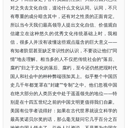
对之失去文化自信，遑论什么文化认同。认同，不只
有尊重的成分暗含其中，还有对之性质的正面肯定。
所以当今天我们最高领导人提出文化自信、价值观自
信建立在这种悠久的优秀文化传统基础上时，我相
信，很多人并没有读懂这些观点蕴含的巨大意义——
有知者阶层甚至缺乏常识性的认识，不要说让他们“同
情”地去理解。相当多的人不仅把传统社会的“落后、
腐朽”归之于文化的落后、腐朽，至今还仍然把现时代
国人和社会中的种种弊端强加其上。似乎整个中国历
史几千年都笼罩在“封建”“专制”之中。他们忽视中国
在绝大部分的人类历史中处于遥遥领先的地位——特
别是在十四五世纪之前的中国文明更值得我们自豪。
美国有位学者说得好：如果在古代世界就设立科学的
最高奖诺贝尔奖的话，那么毫无疑问它几乎百分之百
地被中国人领走了。引外人以资说，不是要为中国文