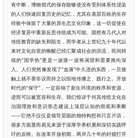
有中断，博物馆式的保存能够使没有受到体系性浸染
的人们快速回复历史的记忆，尤其在基层百姓的生存
经验中保留了大量的原生态文化印象，这一切促使在
经济复苏中重新反思传统成为可能。固然有几代人对
传统教育的缺失和陌生，而学者从上世纪九十年代以
来对文化自觉的唤醒已经汇聚成社会的洪流，民间持
续的“国学热”更是一波接一波将渴望和需要推向深
入。人们突然像发现了“血液”中久违的东西，一旦接
触上就不畏非议而持之以恒地传播之、践行之。开放
时代的“保守”，一定容纳了新生环境的秩序和资源，
进而可以被宽容和生存。我们惊讶于何其传统文化在
治国理政和意识形态建设上顶层认知的彻底和果断
——它绝不仅仅是领导层面的独特构想和只言片语，
很多方面显而易见来源于深厚学养积累和深切实践呼
吁的反映。在改革开放初期，两岸几十年的封锁打开