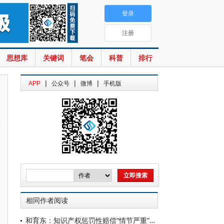
登录
注册
思想库
关键词
笔会
科普
排行
|
|
|
APP
公众号
微博
手机版
相同作者阅读
和育东：知识产权惩罚性赔偿“情节严重”要件的解释进路