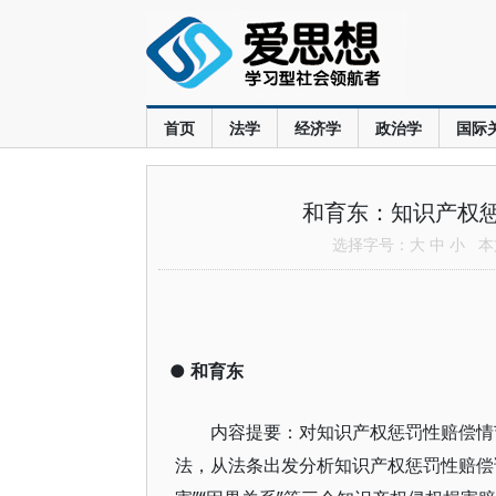
首页
法学
经济学
政治学
国际
和育东：知识产权惩
选择字号：
大
中
小
本文
●
和育东
内容提要：对知识产权惩罚性赔偿情
法，从法条出发分析知识产权惩罚性赔偿