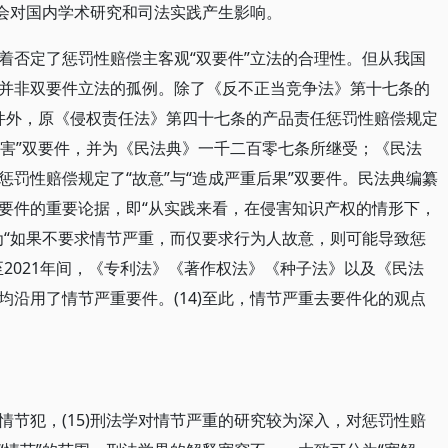
必会对国内学术研究和司法实践产生影响。
着否定了惩罚性赔偿主客观“双要件”立法的合理性。但从我国
并非双要件立法的孤例。除了《反不正当竞争法》第十七条的
要件外，原《侵权责任法》第四十七条的产品责任惩罚性赔偿规定
损害”双要件，并为《民法典》一千二百零七条所继受；《民法
罚性赔偿规定了“故意”与“造成严重后果”双要件。民法典编纂
要件的重要论据，即“从实践来看，在侵害知识产权的情形下，
为“如果不要求情节严重，而仅要求行为人故意，则可能导致惩
9年至2021年间，《专利法》《著作权法》《种子法》以及《民法
沿用了情节严重要件。(14)至此，情节严重去要件化的观点
情节犯，(15)刑法学对情节严重的研究较为深入，对惩罚性赔