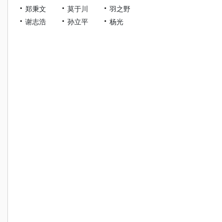
郑秉文
莫于川
羽之野
谢志浩
孙立平
杨光