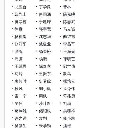
龙应台
丁学良
曹林
鄢烈山
傅国涌
陈嘉映
黄宗智
于建嵘
陈志武
徐贲
郭宇宽
马立诚
杨祖陶
沈志华
向继东
赵汀阳
戴建业
李昌平
张鸣
杨奎松
王海光
周濂
杨鹏
邓晓芒
王缉思
陈奉孝
郭世佑
马玲
王振东
狄马
袁伟时
史啸虎
熊培云
秋风
刘小枫
孟令伟
雷一宁
周枫
蒋兆勇
吴伟
沙叶新
刘瑜
葛剑雄
储昭根
吴稼祥
许之远
袁刚
杨小凯
吴励生
朱学勤
潘维