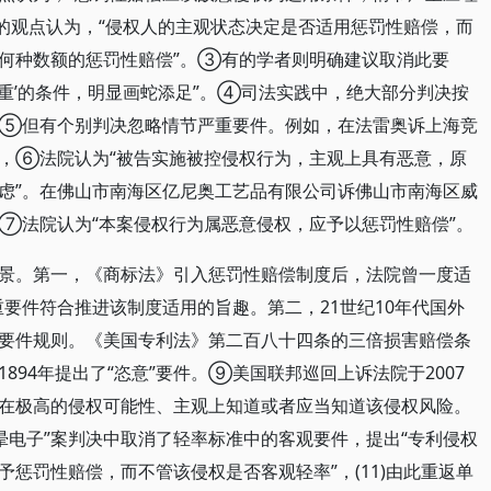
的观点认为，“侵权人的主观状态决定是否适用惩罚性赔偿，而
何种数额的惩罚性赔偿”。③有的学者则明确建议取消此要
节严重’的条件，明显画蛇添足”。④司法实践中，绝大部分判决按
，⑤但有个别判决忽略情节严重要件。例如，在法雷奥诉上海竞
，⑥法院认为“被告实施被控侵权行为，主观上具有恶意，原
虑”。在佛山市南海区亿尼奥工艺品有限公司诉佛山市南海区威
⑦法院认为“本案侵权行为属恶意侵权，应予以惩罚性赔偿”。
景。第一，《商标法》引入惩罚性赔偿制度后，法院曾一度适
要件符合推进该制度适用的旨趣。第二，21世纪10年代国外
要件规则。《美国专利法》第二百八十四条的三倍损害赔偿条
894年提出了“恣意”要件。⑨美国联邦巡回上诉法院于2007
在极高的侵权可能性、主观上知道或者应当知道该侵权风险。
“晕电子”案判决中取消了轻率标准中的客观要件，提出“专利侵权
惩罚性赔偿，而不管该侵权是否客观轻率”，(11)由此重返单