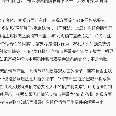
“情节”的范围，刑法学界的解释宽窄不一，大致可分为“宽解
涵盖了客体、客观方面、主体、主观方面等全部犯罪构成要素，
16)借鉴“宽解释”的观点认为，《商标法》上惩罚性赔偿情节严
主观状态上的情节严重，与‘恶意’确有重叠之处”；(17)商业
一个综合性的因素”，需要考虑侵权行为、权利人实际损失或侵
救措施等。(18)“宽解释”下的情节严重完全涵盖了故意，明显
知识产权单行法中惩罚性赔偿双要件法条的文义，不足为取。
件要素的情节严重，其情节只能是客观方面的情节，而不包含主观
节中仅指影响违法性判断的情节，“‘情节严重’在阶层犯罪构成体
以及反映特殊预防必要性大小的预防刑要素”。(20)违法性判
种理论，依照结果无价值论，情节严重之“情节”仅指“客观方面
解释被借鉴到对知识产权惩罚性赔偿情节严重要件的解释中来。