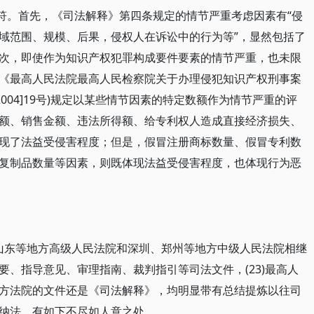
相符。首先，《司法解释》第四条规定的情节严重考虑因素有“侵
域范围、规模、后果，侵权人在诉讼中的行为等”，显然包括了
次，即使作为知识产权犯罪构成要件要素的情节严重，也未限
《最高人民法院最高人民检察院关于办理侵犯知识产权刑事案
004]19号)规定以某些情节因素的特定数额作为情节严重的评
额、销售金额、违法所得额、给专利权人造成直接经济损失、
现了法益受侵害程度；但是，假冒注册商标数量、假冒专利数
复制品数量等因素，则既体现法益受侵害程度，也体现行为恶
京、山东等地方高级人民法院和深圳、郑州等地方中级人民法院相继
、指导意见、审理指南、裁判指引等司法文件，(23)最高人
方法院的文件还是《司法解释》，均明显带有总结提炼以往司
纳法，有如下不尽如人意之处。