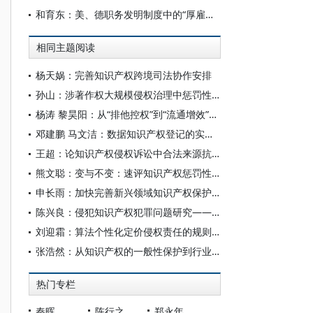
和育东：美、德职务发明制度中的“厚雇主主义”趋势及其借鉴
相同主题阅读
杨天娲：完善知识产权跨境司法协作安排
孙山：涉著作权大规模侵权治理中惩罚性赔偿对网络服务提供者的适用
杨涛 黎昊阳：从“排他控权”到“流通增效”：词元经济下的版权变革
邓建鹏 马文洁：数据知识产权登记的实践困境与制度反思
王超：论知识产权侵权诉讼中合法来源抗辩的证明
熊文聪：变与不变：速评知识产权惩罚性赔偿新规
申长雨：加快完善新兴领域知识产权保护制度
陈兴良：侵犯知识产权犯罪问题研究——以五个司法规范性文件为中心
刘迎霜：算法个性化定价侵权责任的规则构建
张浩然：从知识产权的一般性保护到行业化定制：罕见病用药市场独占权的理论证成与制度构造
热门专栏
秦晖
陈行之
郑永年