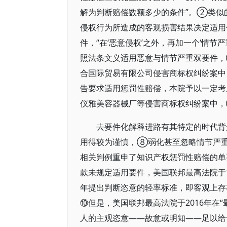
解为判断赔偿数额多少的条件”。②类似
侵权行为所造成的客观损害结果决定适用
件，“在‘恶意侵权’之外，再加一个‘情
照法条文义适用恶意与情节严重双要件
合国际贸易有限公司侵害商标权纠纷案中
告要求适用惩罚性赔偿，本院予以一定考
仪雅美容器械厂等侵害商标权纠纷案中，
去要件化解释进路有其特定的时代背
用得较为谨慎，⑧弱化甚至忽略情节严重
相关判例重申了知识产权惩罚性赔偿的单
款未规定适用要件，美国联邦最高法院于1
年提出判断恣意的轻率标准，即客观上存
⑩但是，美国联邦最高法院于2016年在
人的主观恣意——故意或明知——足以给予