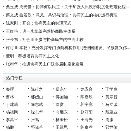
桑玉成 周光俊：协商何以民主：关于加强人民政协制度化规范化程序化功能建设的思考
蔡文成 曲若仪：意见、共识与治理：协商民主的核心运行机理
陈家刚：开会：协商民主的实现形式
王红艳：进一步统筹完善协商民主体系
张长东：社会组织参与协商民主的中西比较
许可 叶本乾：充分发挥专门协商机构作用 把强国建设、民族复兴伟业不断推向前进
董明：积极培育协商民主文化
张树华：推进协商民主广泛多层制度化发展
热门专栏
秦晖
陈行之
郑永年
龙应台
丁学良
曹林
鄢烈山
傅国涌
陈嘉映
黄宗智
于建嵘
陈志武
徐贲
郭宇宽
马立诚
杨祖陶
沈志华
向继东
赵汀阳
戴建业
李昌平
张鸣
杨奎松
王海光
周濂
杨鹏
邓晓芒
王缉思
陈奉孝
郭世佑