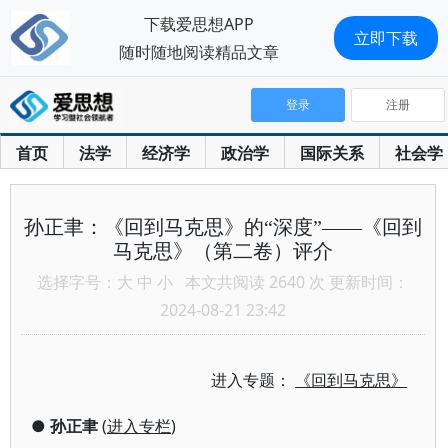
下载爱思想APP
立即下载
随时随地阅读精品文章
登录
注册
首页
法学
经济学
政治学
国际关系
社会学
孙正聿：《回到马克思》的“深度”——《回到
马克思》（第二卷）评介
选择字号：
大
中
小
本文共阅读 2640 次 更新时间：
2024-08-21 23:42
进入专题：
《回到马克思》
●
孙正聿
(
进入专栏
)