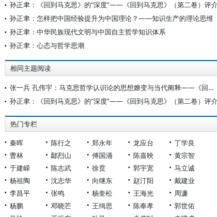
孙正聿：《回到马克思》的“深度”——《回到马克思》（第二卷）评
孙正聿：怎样把中国经验提升为中国理论？——知识生产的理论思维
孙正聿：中华民族现代文明与中国自主哲学知识体系
孙正聿：心态与哲学思潮
相同主题阅读
张一兵 孔伟宇：马克思哲学认识论的思想嬗变与当代阐释——《回到马克思》第二卷访谈
孙正聿：《回到马克思》的“深度”——《回到马克思》（第二卷）评
热门专栏
秦晖
陈行之
郑永年
龙应台
丁学良
曹林
鄢烈山
傅国涌
陈嘉映
黄宗智
于建嵘
陈志武
徐贲
郭宇宽
马立诚
杨祖陶
沈志华
向继东
赵汀阳
戴建业
李昌平
张鸣
杨奎松
王海光
周濂
杨鹏
邓晓芒
王缉思
陈奉孝
郭世佑