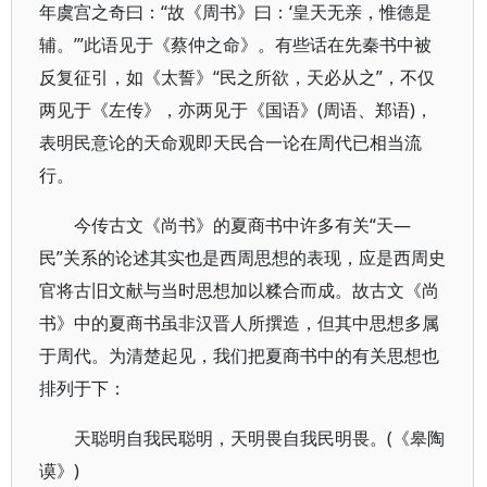
年虞宫之奇曰：“故《周书》曰：‘皇天无亲，惟德是
辅。’”此语见于《蔡仲之命》。有些话在先秦书中被
反复征引，如《太誓》“民之所欲，天必从之”，不仅
两见于《左传》，亦两见于《国语》(周语、郑语)，
表明民意论的天命观即天民合一论在周代已相当流
行。
今传古文《尚书》的夏商书中许多有关“天—
民”关系的论述其实也是西周思想的表现，应是西周史
官将古旧文献与当时思想加以糅合而成。故古文《尚
书》中的夏商书虽非汉晋人所撰造，但其中思想多属
于周代。为清楚起见，我们把夏商书中的有关思想也
排列于下：
天聪明自我民聪明，天明畏自我民明畏。(《皋陶
谟》)