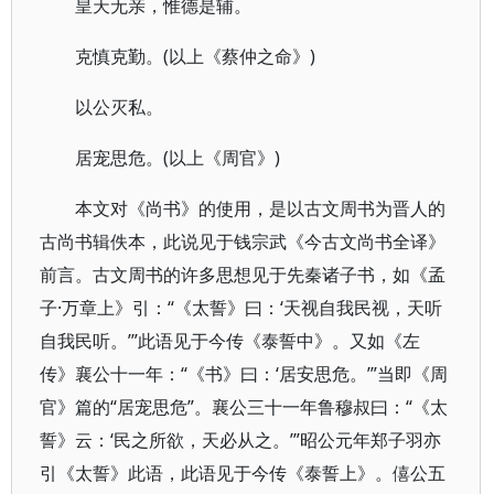
皇天无亲，惟德是辅。
克慎克勤。(以上《蔡仲之命》)
以公灭私。
居宠思危。(以上《周官》)
本文对《尚书》的使用，是以古文周书为晋人的
古尚书辑佚本，此说见于钱宗武《今古文尚书全译》
前言。古文周书的许多思想见于先秦诸子书，如《孟
子·万章上》引：“《太誓》曰：‘天视自我民视，天听
自我民听。’”此语见于今传《泰誓中》。又如《左
传》襄公十一年：“《书》曰：‘居安思危。’”当即《周
官》篇的“居宠思危”。襄公三十一年鲁穆叔曰：“《太
誓》云：‘民之所欲，天必从之。’”昭公元年郑子羽亦
引《太誓》此语，此语见于今传《泰誓上》。僖公五