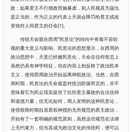
政；如果君主不行德政而施暴虐，则人民视其为寇仇
是正当的，作为正义的代表上天就会降罚给君主或改
变他对人间君主的任命[1]。
传统天命观在西周“民意论”的转向中有着不容轻
视的重大意义与影响。民意论的思想显示，在西周的
政治思想中，天意已经被民意化，天命在信仰形态上
虽然仍具有神学特征，但在内容上则反映了政治民本
主义，使得西周政治开始远离神权政治。当然，在西
周时期，民意论的天命观是对统治阶级而言的，并不
意味着它为民众现实提供了抗拒君主暴政的合法信仰
和道德力量，但无论如何，周人发明的这种民意论，
使得殷商时期自居君权神授的无所规范的君主政治，
开始有了一套明确的规范原则，虽然这些规范在法律
上无约束力，但当其成为政治文化的传统时，便可以