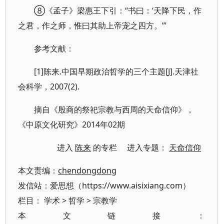
⑧《孟子》梁惠王下引：“书曰：‘天降下民，作
之君，作之师，惟曰其助上帝宠之四方。’”
参考文献：
[1]陈来.中国早期政治哲学的三个主题[J].天津社
会科学，2007(2).
摘自《殷商的祭祀宗教与西周的天命信仰》，
《中原文化研究》2014年02期
进入
陈来
的专栏 进入专题：
天命信仰
本文责编：
chendongdong
发信站：爱思想（https://www.aisixiang.com）
栏目：
学术
>
哲学
>
宗教学
本文链接：