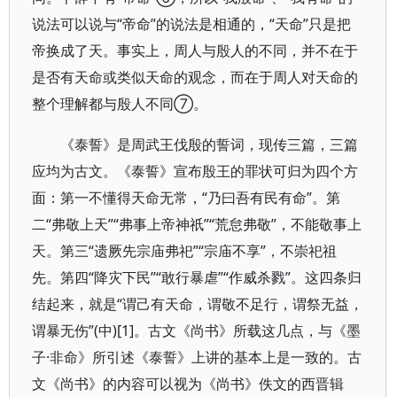
说法可以说与“帝命”的说法是相通的，“天命”只是把
帝换成了天。事实上，周人与殷人的不同，并不在于
是否有天命或类似天命的观念，而在于周人对天命的
整个理解都与殷人不同⑦。
《泰誓》是周武王伐殷的誓词，现传三篇，三篇
应均为古文。《泰誓》宣布殷王的罪状可归为四个方
面：第一不懂得天命无常，“乃曰吾有民有命”。第
二“弗敬上天”“弗事上帝神祇”“荒怠弗敬”，不能敬事上
天。第三“遗厥先宗庙弗祀”“宗庙不享”，不崇祀祖
先。第四“降灾下民”“敢行暴虐”“作威杀戮”。这四条归
结起来，就是“谓己有天命，谓敬不足行，谓祭无益，
谓暴无伤”(中)[1]。古文《尚书》所载这几点，与《墨
子·非命》所引述《泰誓》上讲的基本上是一致的。古
文《尚书》的内容可以视为《尚书》佚文的西晋辑