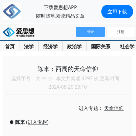
下载爱思想APP
立即下载
随时随地阅读精品文章
登录
注册
首页
法学
经济学
政治学
国际关系
社会学
陈来：西周的天命信仰
选择字号：
大
中
小
本文共阅读 4297 次 更新时间：
2024-08-20 23:10
进入专题：
天命信仰
●
陈来
(
进入专栏
)