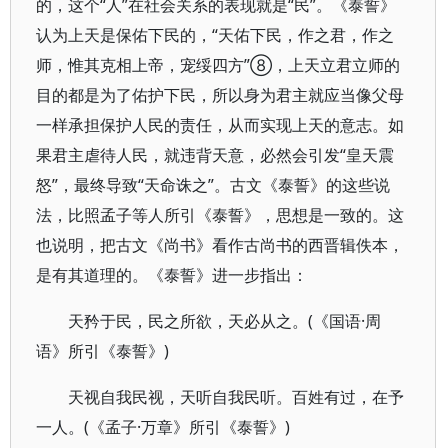
的，这个“人”在社会关系的表现就是“民”。《泰誓》
认为上天是保佑下民的，“天佑下民，作之君，作之
师，惟其克相上帝，宠绥四方”⑧，上天立君立师的
目的都是为了佑护下民，所以身为君主就应当像父母
一样承担保护人民的责任，从而实现上天的意志。如
果君主虐待人民，就违背天意，必然会引发“皇天震
怒”，最终导致“天命诛之”。古文《泰誓》的这些说
法，比照孟子等人所引《泰誓》，思想是一致的。这
也说明，把古文《尚书》看作古尚书的西晋辑佚本，
是有其道理的。《泰誓》进一步指出：
天矜于民，民之所欲，天必从之。(《国语·周
语》所引《泰誓》)
天视自我民视，天听自我民听。百姓有过，在予
一人。(《孟子·万章》所引《泰誓》)