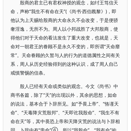
殷商的君主已有君权神授的观念，如纣王笃信天
命，声称“我生不有命在天”(《尚书·西伯戡黎》)，即
他认为上天赐给殷商的大命永久不会改变，于是便骄
奢淫逸，无所不为。周人以小邦战胜了大邦殷商，使
得他们对于天命的看法发生了重大改变，也就是，天
命对一朝君王的眷顾不是永久不变的，即所谓“天命靡
常”。天命眷顾的久暂与人的行为的道德属性之间有关
系，周人从历史经验得到的这种认识，成了周人自己
戒慎警惕的信条。
殷人已经有天命或类似的观念。今文《尚书》中
商书各篇，除了“天”的出现以外，其余的思想，如命
的说法，基本合于卜辞所见。如“予畏上帝”、“恪谨天
命”、“天毒降灾荒殷邦”、“天即讫我殷命”、“我生不有
命在天”等，其中畏恐上帝和天降灾荒的说法与卜辞相
同。卜辞中有“帝命”⑥，所以“我殷命”、“我有命”的