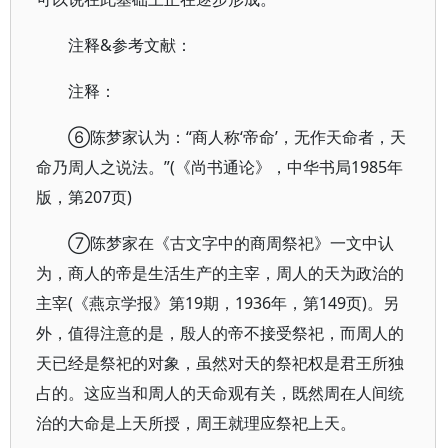
注释&参考文献：
注释：
⑥陈梦家认为：“商人称‘帝命’，无作天命者，天
命乃周人之说法。”(《尚书通论》，中华书局1985年
版，第207页)
⑦陈梦家在《古文字中的商周祭祀》一文中认
为，商人的帝是生活生产的主宰，周人的天为政治的
主宰(《燕京学报》第19期，1936年，第149页)。另
外，值得注意的是，殷人的帝不接受祭祀，而周人的
天已经是祭祀的对象，虽然对天的祭祀权是君王所独
占的。这应当和周人的天命观有关，既然周在人间统
治的大命是上天所授，周王就理应祭祀上天。