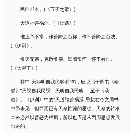
民惟邦本。(《五子之歌》)
天道福善祸淫。(《汤诰》)
惟上帝不常，作善降之百祥，作不善降之百殃。
(《伊训》)
惟天无亲，克敬惟亲。民罔常怀，怀于有仁。
(《太甲下》)
其中“天聪明自我民聪明”句，应脱胎于周书《泰
誓》“天视自我民视，天听自我民听”，至于《汤
诰》、《伊训》中的“天道福善祸淫”思想在今文周书
中虽未见，但西周已有天命惟德的思想，天命的转移
本来必然以善恶为根据，所以也应是从西周思想发展
出来的。