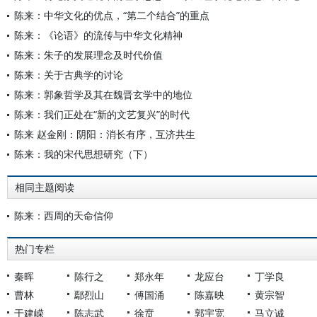
陈来：中华文化的优点，“第二个结合”的重点
陈来：《论语》的流传与中华文化精神
陈来：朱子的发展理念及时代价值
陈来：关于古典学的讨论
陈来：郭象哲学及其在魏晋玄学中的地位
陈来：我们正处在“新的文艺复兴”的时代
陈来 赵金刚：阴阳：消长有序，互济共生
陈来：我的宋代思想研究（下）
相同主题阅读
陈来：西周的天命信仰
热门专栏
秦晖
陈行之
郑永年
龙应台
丁学良
曹林
鄢烈山
傅国涌
陈嘉映
黄宗智
于建嵘
陈志武
徐贲
郭宇宽
马立诚