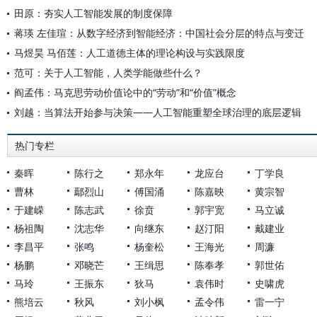
田原：夯实人工智能发展的制度保障
蒋瑛 左佳瑄：从数字经济到智能经济：中国社会分层的特点与变迁
马煜昊 马佰莲：人工道德主体的理论构设与实践限度
范可：关于人工智能，人类学能做些什么？
阎孟伟：马克思劳动价值论中的“劳动”和“价值”概念
刘越：当算法开始参与决策——人工智能重塑全球治理的底层逻辑
热门专栏
秦晖
陈行之
郑永年
龙应台
丁学良
曹林
鄢烈山
傅国涌
陈嘉映
黄宗智
于建嵘
陈志武
徐贲
郭宇宽
马立诚
杨祖陶
沈志华
向继东
赵汀阳
戴建业
李昌平
张鸣
杨奎松
王海光
周濂
杨鹏
邓晓芒
王缉思
陈奉孝
郭世佑
马玲
王振东
狄马
袁伟时
史啸虎
熊培云
秋风
刘小枫
孟令伟
雷一宁