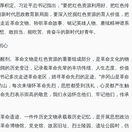
厚积淀。习近平总书记指出，“要把红色资源利用好、把红色传
创新时代思政教育新局面，要深入挖掘红色资源的育人价值，把
过走近革命文物、聆听革命故事、铭记英雄人物、赓续精神谱系
想、敢担当、能吃苦、肯奋斗的新时代好青年。
初心
清醒剂。革命文物是红色资源的重要组成部分，是革命文化的物
壮阔的历史变迁，记录着革命先辈的丰功伟绩、人生态度、价值
书记多次走进革命老区，踏寻革命先烈的足迹。“井冈山是革命
的山，每次来缅怀革命先烈，思想都受到洗礼，心灵都产生触
革命先烈表示崇高的敬意，我们永远怀念他们、牢记他们，传承
处革命遗迹、一件件历史文物承载着历史记忆，是开展思想政治
进革命博物馆、党史馆、故居旧址、烈士陵园、遗址公园时，仿