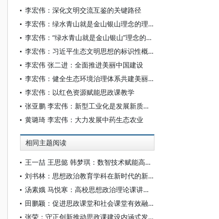
李宏伟：深化文明交流互鉴的关键路径
李宏伟：绿水青山就是金山银山理念的理论价值与实践伟力
李宏伟：“绿水青山就是金山银山”理念的丰富内涵与时代价值
李宏伟：习近平生态文明思想的标识性概念与原创性贡献
李宏伟 张二进：全面推进美丽中国建设
李宏伟：健全生态环境治理体系共建美丽中国
李宏伟：以红色资源赋能思政课教学
张亚鹏 李宏伟：新型工业化是发展新质生产力的主阵地
黄璐琦 李宏伟：大力发展中药生态农业
相同主题阅读
王一喆 王思懿 韩梦琪：数智技术赋能高校思政课案例教学的应用图景与路径创新
刘书林：思想政治教育学科在新时代的新发展和创新趋势
汤素娥 马悦寒：高校思想政治理论课讲好新时代伟大变革成功案例的议题设置与教学理路
田鹏颖：促进思政课堂和社会课堂有效融合
张荣：守正创新推动思政课建设内涵式发展的实践路径