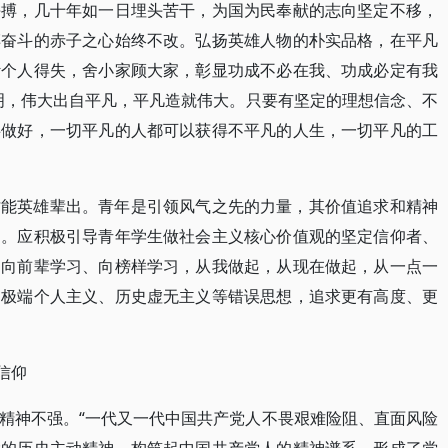
拼搏，几十年如一日埋头苦干，为国为民奉献的志向坚定不移，
搏奋斗的赤子之心始终不改。弘扬英雄人物的朴实品格，在平凡
计个人得失，舍小家顾大家，彰显功成不必在我、功成必定有我
明，伟大出自平凡，平凡造就伟大。只要有坚定的理想信念、不
事做好，一切平凡的人都可以获得不平凡的人生，一切平凡的工
才能英雄辈出。青年是引领风气之先的力量，其价值追求和精神
向。应积极引导青年学生做社会主义核心价值观的坚定信仰者、
、向前辈学习、向榜样学习，从我做起，从现在做起，从一点一
、极端个人主义、历史虚无主义等错误思想，追求更有高度、更
信仰
精神不强。“一代又一代中国共产党人不畏艰难险阻、直面风险