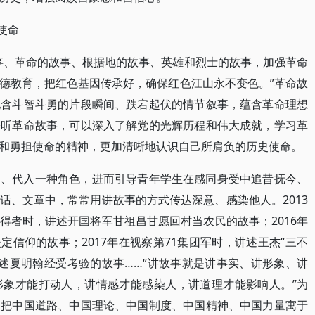
使命
事、革命的故事、根据地的故事、英雄和烈士的故事，加强革命
德教育，把红色基因传承好，确保红色江山永不变色。”革命故
饱含斗智斗勇的片段瞬间、跌宕起伏的情节叙事，蕴含革命理想
聆听革命故事，可以深入了解党的光辉历程和伟大成就，学习革
和勇担使命的精神，更加清晰地认识自己所肩负的历史使命。
围、代入一种角色，进而引导青年学生在感同身受中追昔抚今、
话、文章中，常常用讲故事的方式传达深意、感染他人。2013
得者时，讲述开国将军甘祖昌甘愿回村当农民的故事；2016年
坚定信仰的故事；2017年在视察第71集团军时，讲述王杰“三不
讲述夏明翰经受考验的故事……“讲故事就是讲事实、讲形象、讲
形象才能打动人，讲情感才能感染人，讲道理才能影响人。”为
，把中国道路、中国理论、中国制度、中国精神、中国力量寓于