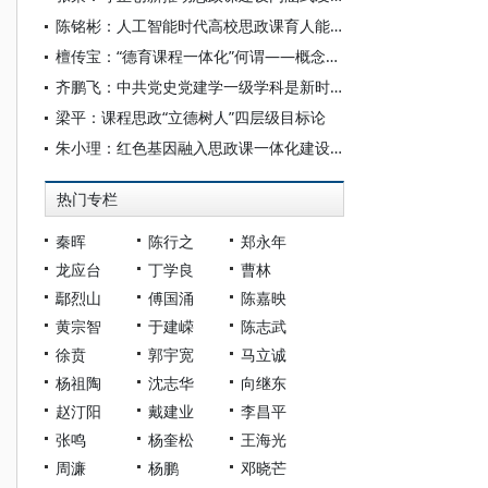
陈铭彬：人工智能时代高校思政课育人能力提升的逻辑与路径
檀传宝：“德育课程一体化”何谓——概念存在的必要与可能
齐鹏飞：中共党史党建学一级学科是新时代思政课建设的重要学科支撑
梁平：课程思政“立德树人”四层级目标论
朱小理：红色基因融入思政课一体化建设的价值意蕴
热门专栏
秦晖
陈行之
郑永年
龙应台
丁学良
曹林
鄢烈山
傅国涌
陈嘉映
黄宗智
于建嵘
陈志武
徐贲
郭宇宽
马立诚
杨祖陶
沈志华
向继东
赵汀阳
戴建业
李昌平
张鸣
杨奎松
王海光
周濂
杨鹏
邓晓芒