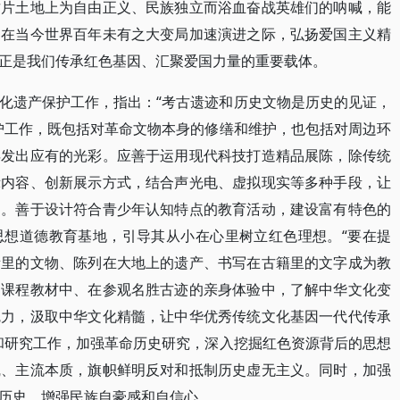
这片土地上为自由正义、民族独立而浴血奋战英雄们的呐喊，能
是在当今世界百年未有之大变局加速演进之际，弘扬爱国主义精
正是我们传承红色基因、汇聚爱国力量的重要载体。
化遗产保护工作，指出：“考古遗迹和历史文物是历史的见证，
护工作，既包括对革命文物本身的修缮和维护，也包括对周边环
焕发出应有的光彩。应善于运用现代科技打造精品展陈，除传统
示内容、创新展示方式，结合声光电、虚拟现实等多种手段，让
力。善于设计符合青少年认知特点的教育活动，建设富有特色的
思想道德教育基地，引导其从小在心里树立红色理想。“要在提
所里的文物、陈列在大地上的遗产、书写在古籍里的文字成为教
的课程教材中、在参观名胜古迹的亲身体验中，了解中华文化变
魅力，汲取中华文化精髓，让中华优秀传统文化基因一代代传承
和研究工作，加强革命历史研究，深入挖掘红色资源背后的思想
线、主流本质，旗帜鲜明反对和抵制历史虚无主义。同时，加强
历史，增强民族自豪感和自信心。