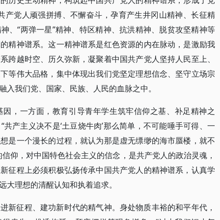
大的历史主动精神，构筑起中国共产党人的精神谱系，形成了党
国共产党人顽强拼搏、不懈奋斗，孕育产生井冈山精神、长征精
神、“两弹一星”精神、特区精神、抗洪精神、脱贫攻坚精神等
辉的精神谱系。这一精神谱系是红色资源的内在脉动，是激励我
谱系跨越时空、历久弥新，凝聚着中国共产党人坚持人民至上、
天下等伟大品格，集中体现出我们党坚定理想信念、坚守立场宗
融入我们党、国家、民族、人民的血脉之中。
基因，一方面，教育引导青年学生筑牢信仰之基、补足精神之
“共产主义决不是‘土豆烧牛肉’那么简单，不可能唾手可得、一
理想是一个漫长的过程，就认为那是虚无缥缈的海市蜃楼，就不
的信仰，对中国特色社会主义的信念，是共产党人的政治灵魂，
。新征程上必须积极弘扬传承中国共产党人的精神谱系，认真学
远大理想的清醒认知和执着追求。
奋进新征程、建功新时代的精气神。身处物质丰裕的和平年代，