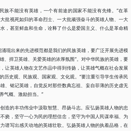
的民族不能没有英雄，一个有前途的国家不能没有先锋。”在革
一大批视死如归的革命烈士、一大批顽强奋斗的英雄人物、一大
汗水，甚至鲜血和生命，诠释了什么是爱国主义、什么是革命精
期涌现出来的先进模范都是我们的民族英雄，要广泛开展先进模
雄、捍卫英雄、关爱英雄的浓厚氛围”。对中华民族的英雄，要
雄，让英雄人物在文艺作品中得到传扬，让英雄气概在社会发展
的历史观、民族观、国家观、文化观。“要注重引导学生传承民
英雄、铭记英雄，自觉反对那些数典忘祖、妄自菲薄的历史虚无
养气概、激励担当。”
雄创造的丰功伟业中汲取智慧、昂扬斗志。应弘扬英雄人物的忠
折不挠，坚守一心为民的理想信念，坚守为中国人民谋幸福、为
努力谱写出感天动地的英雄壮歌。弘扬英雄人物的执着品格，在