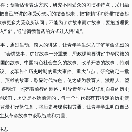
所得；创新话语表达方式，研究不同受众的习惯和特点，采用融
自己想讲的和受众想听的结合起来，把“陈情”和“说理”结合起
使故事更多为受众所认同；不能为了讲故事而讲故事，要把道理贯
“道”，通过循循善诱的方式让人悟“道”。
故事，通过生动、感人的讲述，让青年学生深入了解革命先烈的
，“会讲故事、讲好故事十分重要，思政课就要讲好中华民族的
和国的故事、中国特色社会主义的故事、改革开放的故事，特别
建设、改革各个历史时期的重大事件、重大节点，研究确定一批
事、英雄的故事，彰显时代特色，使之成为教育人、激励人、塑
一盏明灯，照亮着前行的道路，引导青年学生认识到自身的历史
醒我们，历史是不断前进的，每一个时代都有其特定的历史使
代背景和形势任务，将历史与现实相贯通，让青年学生明白自己
生从革命故事中汲取智慧和力量。
斗志