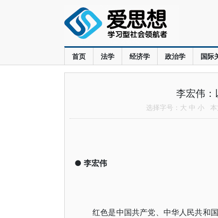
首页
法学
经济学
政治学
国际
李宏伟：
选择字号：
大
中
小
本文
●
李宏伟
红色是中国共产党、中华人民共和