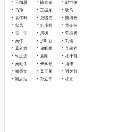
王缉思
陈奉孝
郭世佑
马玲
王振东
狄马
袁伟时
史啸虎
熊培云
秋风
刘小枫
孟令伟
雷一宁
周枫
蒋兆勇
吴伟
沙叶新
刘瑜
葛剑雄
储昭根
吴稼祥
许之远
袁刚
杨小凯
吴励生
朱学勤
潘维
郑秉文
莫于川
羽之野
谢志浩
孙立平
杨光