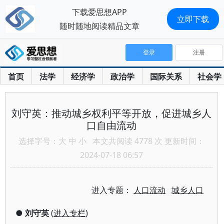
下载爱思想APP
立即下载
随时随地阅读精品文章
登录
注册
首页
法学
经济学
政治学
国际关系
社会学
刘守英：推动城乡权利平等开放，促进城乡人
口自由流动
选择字号：
大
中
小
本文共阅读 4778 次 更新时间：
2024-07-18 06:57
进入专题：
人口流动
城乡人口
●
刘守英
(
进入专栏
)