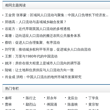
相同主题阅读
王金营 张寒蒙：区域间人口流动与聚集：中国人口负增长下经济发展的动力
郑德高：人口流动与县域城乡融合发展 ?
谷延方：近代早期英国人口流动的多维透视
葛珊：迈向适应人口流动的搬迁农民公共服务体系
蔡昉：促进人口合理集聚、有序流动
刘守英：推动城乡权利平等开放，促进城乡人口自由流动
王辉：万里与1980年代的中国流动
姚洋：房价在很大程度上是城市人口流向的调节器
陆铭：让土地和住房供应与人口流动方向一致
肖金成 洪晗：中国人口流出的地州市城市发展研究
热门专栏
秦晖
陈行之
郑永年
龙应台
丁学良
曹林
鄢烈山
傅国涌
陈嘉映
黄宗智