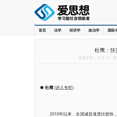
首页
法学
经济学
政治学
国际
杜鹰：扶
选择字号：
大
中
小
本文
●
杜鹰
(
进入专栏
)
2010年以来，全国减贫速度比较