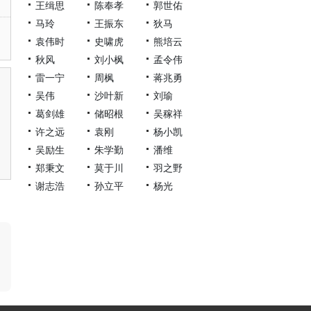
王缉思
陈奉孝
郭世佑
马玲
王振东
狄马
袁伟时
史啸虎
熊培云
秋风
刘小枫
孟令伟
雷一宁
周枫
蒋兆勇
吴伟
沙叶新
刘瑜
葛剑雄
储昭根
吴稼祥
许之远
袁刚
杨小凯
吴励生
朱学勤
潘维
郑秉文
莫于川
羽之野
谢志浩
孙立平
杨光