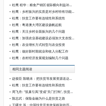
杜鹰 程华：粮食产销区省际横向利益补偿的底层逻辑及建议
杜鹰：乡村振兴的实质是对乡村特有功能的振兴
杜鹰：扶贫工作要有连续性和系统性
杜鹰：粤港澳大湾区建设扬帆起航
杜鹰：关注乡村全面振兴的几个问题
杜鹰：加强农业基础建设必须加大支农投入力度
杜鹰：农业增长方式转型与农业投资
杜鹰：做好新时期就业和收入分配工作
杜鹰：农村经济发展规划编制几个问题
相同主题阅读
赵俊臣 陈晓未：把扶贫等发展资源送达真正需要的贫困农户——四论中国农村发展学的构建
杜鹰：扶贫工作要有连续性和系统性
周飞舟: “筑巢引凤”变成“关门打狗”, 扶贫怎能落地生根？
陈志武：保险金融为什么是扶贫之路
王曙光 等：中国扶贫开发政策框架的历史演进与制度创新（1949—2019）