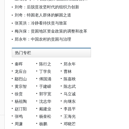
刘奇：后脱贫攻坚时代的组织力创新
刘奇：特困老人群体的解困之道
张英洪：冷静看待扶贫与致富
梅兴保：贫困地区资金政策的调整和改革
郑永年：中国农村的贫困与治理
热门专栏
秦晖
陈行之
郑永年
龙应台
丁学良
曹林
鄢烈山
傅国涌
陈嘉映
黄宗智
于建嵘
陈志武
徐贲
郭宇宽
马立诚
杨祖陶
沈志华
向继东
赵汀阳
戴建业
李昌平
张鸣
杨奎松
王海光
周濂
杨鹏
邓晓芒