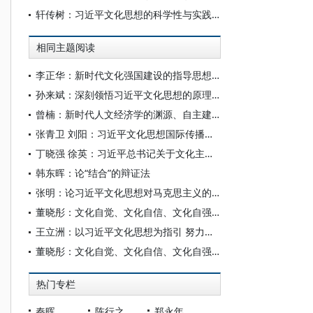
轩传树：习近平文化思想的科学性与实践性
相同主题阅读
李正华：新时代文化强国建设的指导思想、实践成效与重大意义
孙来斌：深刻领悟习近平文化思想的原理性贡献
曾楠：新时代人文经济学的渊源、自主建构及其对西方经济学的批判超越
张青卫 刘阳：习近平文化思想国际传播的现实挑战与应对策略
丁晓强 徐英：习近平总书记关于文化主体性的重要论述的深刻内涵与原创性贡献
韩东晖：论“结合”的辩证法
张明：论习近平文化思想对马克思主义的原理性贡献
董晓彤：文化自觉、文化自信、文化自强——理解习近平文化思想的三重视角
王立洲：以习近平文化思想为指引 努力发展中华文明现代形态
董晓彤：文化自觉、文化自信、文化自强：理解习近平文化思想的三重视角
热门专栏
秦晖
陈行之
郑永年