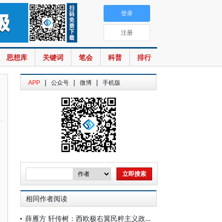
登录
注册
思想库
关键词
笔会
科普
排行
|
|
|
APP
公众号
微博
手机版
相同作者阅读
薛雁方 轩传树：西欧极右翼民粹主义政党兴起的原因与影响探析——以英国改革党为例