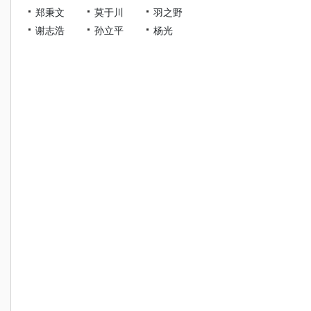
郑秉文
莫于川
羽之野
谢志浩
孙立平
杨光