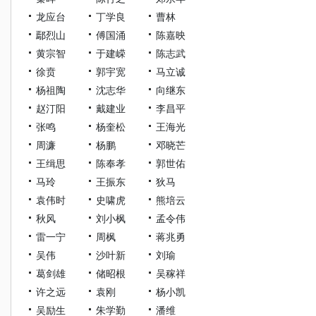
龙应台
丁学良
曹林
鄢烈山
傅国涌
陈嘉映
黄宗智
于建嵘
陈志武
徐贲
郭宇宽
马立诚
杨祖陶
沈志华
向继东
赵汀阳
戴建业
李昌平
张鸣
杨奎松
王海光
周濂
杨鹏
邓晓芒
王缉思
陈奉孝
郭世佑
马玲
王振东
狄马
袁伟时
史啸虎
熊培云
秋风
刘小枫
孟令伟
雷一宁
周枫
蒋兆勇
吴伟
沙叶新
刘瑜
葛剑雄
储昭根
吴稼祥
许之远
袁刚
杨小凯
吴励生
朱学勤
潘维