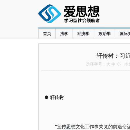
首页
法学
经济学
政治学
国际
轩传树：习
选择字号：
大
中
小
本文共
●
轩传树
“宣传思想文化工作事关党的前途命