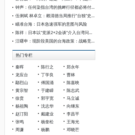
钟声：任何染指台湾的挑衅行径都必将付出代价
伍俐斌 林卓立：赖清德当局推行“台独”史观的做法、危害与反制
瞄准台海：日本急速强军的意图与风险
陈祥：日本以“党派2+2会谈”介入台湾问题论析
汪曙申：现阶段美国的台海政策：战略竞争、经济安全与军事威慑
热门专栏
秦晖
陈行之
郑永年
龙应台
丁学良
曹林
鄢烈山
傅国涌
陈嘉映
黄宗智
于建嵘
陈志武
徐贲
郭宇宽
马立诚
杨祖陶
沈志华
向继东
赵汀阳
戴建业
李昌平
张鸣
杨奎松
王海光
周濂
杨鹏
邓晓芒