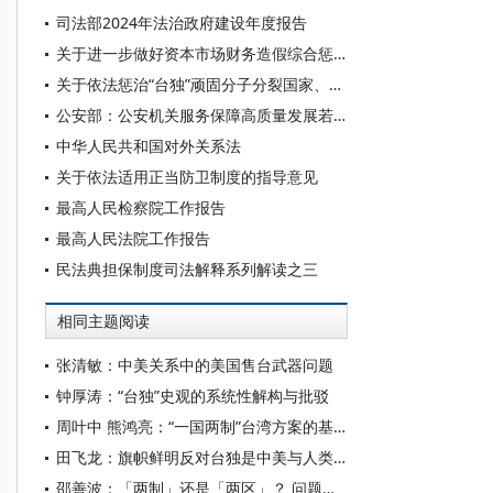
司法部2024年法治政府建设年度报告
关于进一步做好资本市场财务造假综合惩防工作的意见
关于依法惩治“台独”顽固分子分裂国家、煽动分裂国家犯罪的意见
公安部：公安机关服务保障高质量发展若干措施
中华人民共和国对外关系法
关于依法适用正当防卫制度的指导意见
最高人民检察院工作报告
最高人民法院工作报告
民法典担保制度司法解释系列解读之三
相同主题阅读
张清敏：中美关系中的美国售台武器问题
钟厚涛：“台独”史观的系统性解构与批驳
周叶中 熊鸿亮：“一国两制”台湾方案的基本范畴
田飞龙：旗帜鲜明反对台独是中美与人类共同利益所系
邵善波：「两制」还是「两区」？ 问题在「一国」