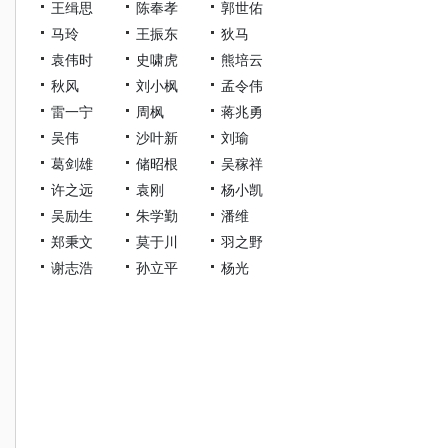
王缉思
陈奉孝
郭世佑
马玲
王振东
狄马
袁伟时
史啸虎
熊培云
秋风
刘小枫
孟令伟
雷一宁
周枫
蒋兆勇
吴伟
沙叶新
刘瑜
葛剑雄
储昭根
吴稼祥
许之远
袁刚
杨小凯
吴励生
朱学勤
潘维
郑秉文
莫于川
羽之野
谢志浩
孙立平
杨光