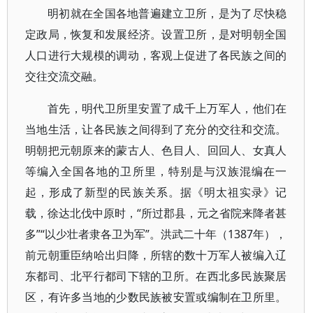
明初就在全国各地普遍建立卫所，是为了尽快稳
定政局，恢复和发展经济。设置卫所，是对明朝全国
人口进行大规模的调动，客观上促进了各民族之间的
交往交流交融。
首先，明代卫所里安置了成千上万军人，他们在
当地生活，让各民族之间得到了充分的交往和交流。
明朝把元朝原来的蒙古人、色目人、回回人、女真人
等编入全国各地的卫所里，特别是与汉族混编在一
起，形成了新型的民族关系。据《明太祖实录》记
载，徐达北伐中原时，“所过郡县，元之省院来降者甚
多”“以少壮者隶各卫为军”。洪武二十年（1387年），
前元朝重臣纳哈出归降，所辖的数十万军人被编入辽
东都司、北平行都司下辖的卫所。在西北多民族聚居
区，有许多当地的少数民族被安置或编制在卫所里。