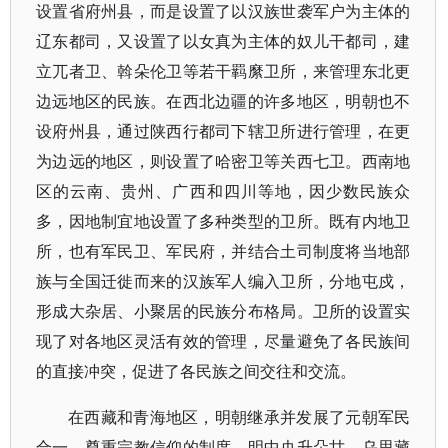
设置省府州县，而是设置了以汉族世袭军户为主体的
辽东都司，又设置了以女真为主体的奴儿干都司，建
立兀者卫、斡朵伦卫等若干羁縻卫所，来管理东北更
边远地区的民族。在西北边疆的许多地区，明朝也不
设府州县，通过陕西行都司下辖卫所进行管理，在更
为边远的地区，则设置了哈密卫等关西七卫。西南地
区的云南、贵州、广西和四川等地，因少数民族众
多，因地制宜地设置了多种类型的卫所。既有内地卫
所，也有军民卫、军民府，并结合土司制度将当地部
族与全国迁徙而来的汉族军人编入卫所，分地屯戍，
形成大杂居、小聚居的民族分布格局。卫所的设置实
现了对各地区灵活有效的管理，尽量避免了各民族间
的直接冲突，促进了各民族之间交往和交流。
在西藏和青海地区，明朝继承并发展了元朝军民
合一、尊重宗教信仰的制度。明中央升朵甘、乌思藏