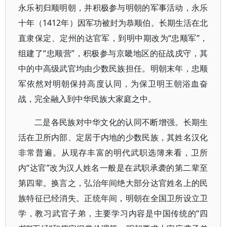
永乐初归顺明朝，并积极参与明朝的军事活动，永乐
十年（1412年）因军功被封为恭顺伯。长期生活在北
直隶保定、定州的达官军，到明中期改为“忠顺军”，
组建了“忠顺营”，积极参与京畿地区的征战戍守，其
中的中高级武官均由少数民族担任。明朝末年，忠顺
军依然对明朝保持高度认同，为保卫明王朝浴血奋
战，完全融入到中华民族大家庭之中。
二是各民族对中华文化的认同不断增强。长期生
活在卫所内部、定居于内地的少数民族，其姓名汉化
非常普遍。从现存丰富的明代武职选簿来看，卫所
内“达官”改为汉人姓名一般是在武职承袭的第二辈至
第四辈。换言之，弘治年间绝大部分达官姓名上的民
族特征已经消失。正统年间，明朝在全国卫所设立卫
学，教习武官子弟，主要学习内容是中国传统的“四