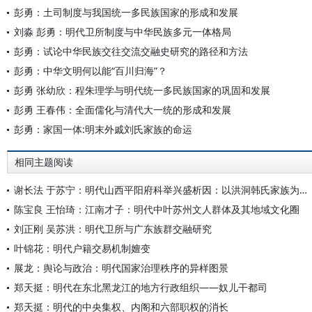
彭勇：土司制度与我国统一多民族国家的形成和发展
刘淼 彭勇：明代卫所制度与中华民族多元一体格局
彭勇：试论中华民族交往交流交融史研究的路径和方法
彭勇：中华文明何以能“百川归海”？
彭勇 张幼欣：程朱理学与明代统一多民族国家的巩固和发展
彭勇 王春伟：全面儒化与清代大一统的形成和发展
彭勇：家国一体:明末外戚刘氏家族的命运
相同主题阅读
谢长法 于苏宁：明代山西平阳府科举兴盛析因：以洪洞韩氏家族为考察中心
陈宝良 王怡琦：江南才子：明代中叶苏州文人群体及其地域文化圈
刘正刚 吴苏洪：明代卫所与广东族群交融研究
叶锦花：明代户籍交易机制嬗变
展龙：舆论与政治：明代国家治理秩序的异样图景
郑天挺：明代在东北黑龙江的地方行政组织——奴儿干都司
郑天挺：明代的中央集权、内阁和六部职权的消长