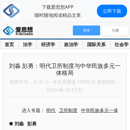
下载爱思想APP
立即下载
随时随地阅读精品文章
登录
注册
首页
法学
经济学
政治学
国际关系
社会学
刘淼 彭勇：明代卫所制度与中华民族多元一
体格局
选择字号：
大
中
小
本文共阅读 14929 次 更新时间：
2024-06-10 17:37
进入专题：
明代
卫所制度
中华民族多元一体
●
刘淼
彭勇