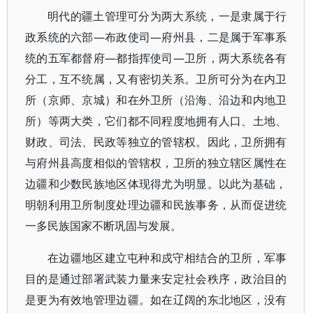
明代的疆土管理可分为两大系统，一是隶属于行
政系统的六部—布政使司—府州县，二是属于军事系
统的五军都督府—都指挥使司—卫所，两大系统各有
分工，互不统属，又有密切关系。卫所可分为在内卫
所（京师、京城）和在外卫所（沿海、沿边和内地卫
所）等两大类，它们都不同程度地拥有人口、土地、
财政、司法、民政等独立的管辖权。因此，卫所拥有
与府州县高度相似的管辖权，卫所的独立辖区属性在
边疆和少数民族地区体现得尤为明显。以此为基础，
明朝利用卫所制度处理边疆和民族事务，从而促进统
一多民族国家不断巩固与发展。
在边疆地区建立屯种和戍守相结合的卫所，军事
目的是通过部署武装力量来安定社会秩序，政治目的
是更为有效地管理边疆。如在辽阔的东北地区，没有