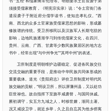
书”“五经”和儒家纲常伦理等。明朝要求土官应袭子弟
须接受儒家教育，《明宪宗实录》说：“令土官衙门各
遣应袭子于附近府分儒学读书，使知忠孝礼仪。”西
南、西北的众多土官家族受儒家思想的影响，形成纂
修族谱的传统。受卫所移民以及汉族军人长期屯驻的
影响，边地民族逐渐学习到传统儒家文化，在四川、
贵州、云南、广西、甘肃等少数民族聚居区的地方志
书中，经常出现“与中州争光”“其埒中州”的表述。
卫所制度是明朝维护边疆稳定、促进各民族交往
交流交融的重要手段，是推动中华民族共同体形成的
重要载体。道光《贵阳府志》评价卫所制度对明代民
族交融的贡献，“明设卫所，所以屏藩州县，又以处功
臣世禄也。故自指挥下至旗卒咸袭替，与国同休戚。
厥初调守，实五方九域之人，时移世嬗，渐同土著。
况又咸设卫学，就近乡举，久之且自忘其为他乡侨寓