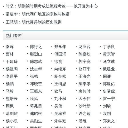
时坚：明崇祯时期考成法流程考论——以开复为中心
常建华：明代湖广地区的宗族与族谱
王慧明：明代募兵制的历史教训
热门专栏
秦晖
陈行之
郑永年
龙应台
丁学良
曹林
鄢烈山
傅国涌
陈嘉映
黄宗智
于建嵘
陈志武
徐贲
郭宇宽
马立诚
杨祖陶
沈志华
向继东
赵汀阳
戴建业
李昌平
张鸣
杨奎松
王海光
周濂
杨鹏
邓晓芒
王缉思
陈奉孝
郭世佑
马玲
王振东
狄马
袁伟时
史啸虎
熊培云
秋风
刘小枫
孟令伟
雷一宁
周枫
蒋兆勇
吴伟
沙叶新
刘瑜
葛剑雄
储昭根
吴稼祥
许之远
袁刚
杨小凯
吴励生
朱学勤
潘维
郑秉文