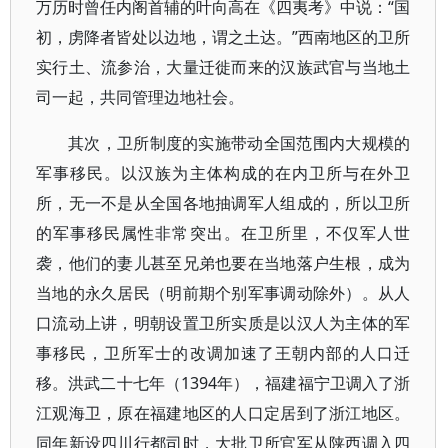
万历时曾任内阁首辅的叶向高在《四夷考》中说：“国
初，虏降者皆处以边地，谓之土达。”西南地区的卫所
实行土、流参治，大量迁徙而来的汉族武官与当地土
司一起，共同管理边地社会。
其次，卫所制度的实施带动全国范围内大规模的
军事移民。以汉族为主体构成的在内卫所与在外卫
所，无一不是从全国各地抽调军人组成的，所以卫所
的军事移民属性非常突出。在卫所里，不仅军人世
袭，他们的妻儿甚至兄弟也要在当地落户生根，成为
当地的永久居民（明前期个别军事调动除外）。从人
口流动上讲，明朝设置卫所实质是以汉人为主体的军
事移民，卫所军士的改调加速了王朝内部的人口迁
移。洪武二十七年（1394年），福建福宁卫调入了浙
江观海卫，原在福建地区的人口定居到了浙江地区。
同年新设四川行都司时，大批卫所官军从陕西调入四