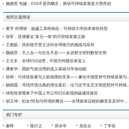
施懿宸 包婕：ESG不是伪概念，推动可持续发展是大势所趋
相同主题阅读
黄宇 何博韬：超越工具性响应：可持续大学的本体性转型
张军：亚洲要走“多元一体”的可持续发展之路
王惠茹：供应链尽责立法对全球南方的挑战与应对
颜炳罡：天人合一与生生不息——从农耕文明到数智文明
王元丰：全球ESG治理，中国为何能后来居上
潘家华：国际气候治理的道义基础与市场动能
孙萌：可持续发展与人权保障的关系——兼论中国坚持可持续发
杨朝霞：寻找环境法典的理论基石：论习近平生态文明思想
绿色投资视角下中国上市公司ESG表现的碳减排效应
胡玉坤：妇女/性别与环境的整合——全球政策议程的嬗变及其对中国的启示
热门专栏
秦晖
陈行之
郑永年
龙应台
丁学良