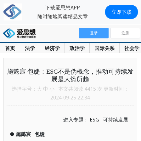
下载爱思想APP
立即下载
随时随地阅读精品文章
登录
注册
首页
法学
经济学
政治学
国际关系
社会学
施懿宸 包婕：ESG不是伪概念，推动可持续发
展是大势所趋
选择字号：
大
中
小
本文共阅读 4415 次 更新时间：
2024-09-25 22:34
进入专题：
ESG
可持续发展
●
施懿宸
包婕