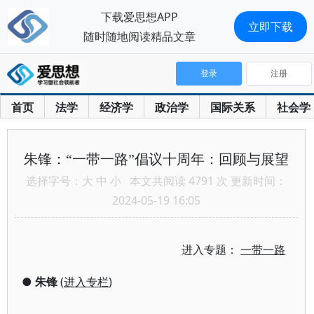
下载爱思想APP
立即下载
随时随地阅读精品文章
登录
注册
首页
法学
经济学
政治学
国际关系
社会学
朱锋：“一带一路”倡议十周年：回顾与展望
选择字号：
大
中
小
本文共阅读 4791 次 更新时间：
2024-05-19 16:05
进入专题：
一带一路
●
朱锋
(
进入专栏
)