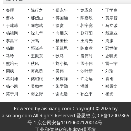
秦晖
陈行之
郑永年
龙应台
丁学良
曹林
鄢烈山
傅国涌
陈嘉映
黄宗智
于建嵘
陈志武
徐贲
郭宇宽
马立诚
杨祖陶
沈志华
向继东
赵汀阳
戴建业
李昌平
张鸣
杨奎松
王海光
周濂
杨鹏
邓晓芒
王缉思
陈奉孝
郭世佑
马玲
王振东
狄马
袁伟时
史啸虎
熊培云
秋风
刘小枫
孟令伟
雷一宁
周枫
蒋兆勇
吴伟
沙叶新
刘瑜
葛剑雄
储昭根
吴稼祥
许之远
袁刚
杨小凯
吴励生
朱学勤
潘维
郑秉文
莫于川
羽之野
谢志浩
孙立平
杨光
Powered by aisixiang.com Copyright © 2026 by
aisixiang.com All Rights Reserved 爱思想 京ICP备12007865
号-1 京公网安备11010602120014号.
工业和信息化部备案管理系统