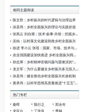
相同主题阅读
陈文胜：乡村振兴的时代逻辑与治理边界
涂圣伟：乡村全面振兴的理论与实践价值
张凤云 刘自艰：技术·叙事·共情：挖掘乡村全面振兴中 “人” 的故事——以新闻特写《村委会的直播间火了》为例
吴灿：以村落文化建设助推乡村全面振兴
徐进 李小云 张瑶：国家、市场、技术与小农社会的互动——关于小农和乡村续存与发展的社会学笔记
农业强国建设加快推进 乡村全面振兴阔步前行——“十四五”经济社会发展成就系列报告之九
孙忠厚：乡村精神安顿问题与梁漱溟的“儒家路线”
龙文军：为什么要健全乡村振兴多元投入格局？
涂圣伟：健全推动乡村全面振兴长效机制
黄承伟：以科学思维高质量推进“十五五”乡村全面振兴开新局
热门专栏
秦晖
陈行之
郑永年
龙应台
丁学良
曹林