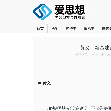
首页
法学
经济学
政治学
国际
黄义：新基建
选择字号：
大
中
小
本文
●
黄义
加快新型基础设施建设，不仅是稳