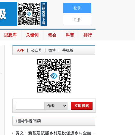
登录
注册
思想库
关键词
笔会
科普
排行
|
|
|
APP
公众号
微博
手机版
相同作者阅读
黄义：新基建赋能乡村建设促进乡村全面振兴