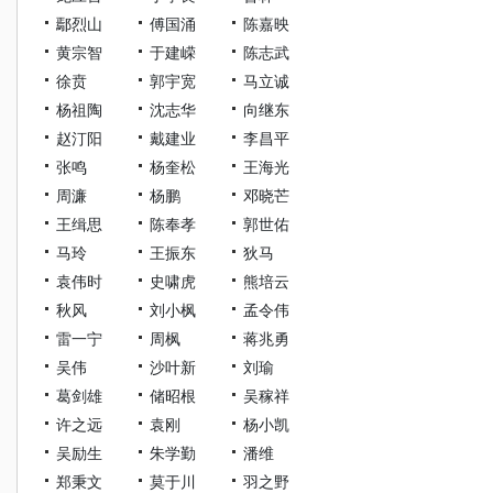
鄢烈山
傅国涌
陈嘉映
黄宗智
于建嵘
陈志武
徐贲
郭宇宽
马立诚
杨祖陶
沈志华
向继东
赵汀阳
戴建业
李昌平
张鸣
杨奎松
王海光
周濂
杨鹏
邓晓芒
王缉思
陈奉孝
郭世佑
马玲
王振东
狄马
袁伟时
史啸虎
熊培云
秋风
刘小枫
孟令伟
雷一宁
周枫
蒋兆勇
吴伟
沙叶新
刘瑜
葛剑雄
储昭根
吴稼祥
许之远
袁刚
杨小凯
吴励生
朱学勤
潘维
郑秉文
莫于川
羽之野