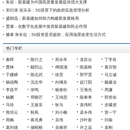
朱岩：新基建为中国高质量发展提供强大支撑
宋衍涛 张乐乐：5G背景下的政府应急管理分析
盛朝迅：新基建如何助力构建新发展格局
贾康：在数字化发展中发挥新基建和民企作用
滕泰 朱长征：5G投资是否超前，应用场景改变生活方式
热门专栏
秦晖
陈行之
郑永年
龙应台
丁学良
曹林
鄢烈山
傅国涌
陈嘉映
黄宗智
于建嵘
陈志武
徐贲
郭宇宽
马立诚
杨祖陶
沈志华
向继东
赵汀阳
戴建业
李昌平
张鸣
杨奎松
王海光
周濂
杨鹏
邓晓芒
王缉思
陈奉孝
郭世佑
马玲
王振东
狄马
袁伟时
史啸虎
熊培云
秋风
刘小枫
孟令伟
雷一宁
周枫
蒋兆勇
吴伟
沙叶新
刘瑜
葛剑雄
储昭根
吴稼祥
许之远
袁刚