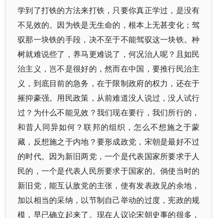
学到了打铁的方法来打铁，只要你真正学过，是没有
不见效的。因为铁是无生命的，根本上无甚变化；驾
驭那一块铁的手段，决不至于不能驾驭这一块铁。种
树就难说些了，养马更难说了，何况治人呢？且如民
治主义，岂不是很好的，然而在中国，要推行民治主
义，到底目前的急务，在于限制政府的权力，还在于
摧抑豪强。用民政策，从前难道没人说过，没人试行
过？为什么不能见效？我们现在要行，我们所行的，
和昔人同异如何？联邦的组织，怎么不想施之于蒙
藏，反想施之于内地？要形成政党，宋朝是最好不过
的时代。因为新旧两党，一个是代表国家所要求于人
民的，一个是代表人民所要求于国家的。倘使当时的
新旧党，能互认敌党的主张，使有发表政见的余地，
加以相当的采纳，以节制自己举动的过度，宪政的规
模，早已确立起来了。现在人议论宋朝史事的很多，