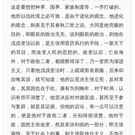
这是要想把种界、国界、家族制度等，一齐打破的。
他所以信此境之必可致，是由于进化的观念。他进化
的观念，则表见于其春秋三世之说。大同是他究极的
目的，和眼前的政治无关。说到眼前的政治，则他在
戊戌变法以前，是主张用雷厉风行的手段，一新天下
的耳目，而改变人民的思想的。政变以后，亡命海
外，对于政俗二者，都观察得深了，乃一变而为渐进
主义。只看他戊戌变法时，上疏请剪发易服，后来却
自悔其误，就可知道；他所以坚决主张立宪，反对革
命，其原因也在于此。康有为到晚年，对于时局，认
识有些不清楚了。他坚决反对对德宣战，甚而至于参
与复辟，就是其证据。但他的议论，有一点可以注意
的，便是他对于政俗二者，分别得很清楚。他对于
政，固然主张改变，然其牵涉到俗的一部分，即主张
审慎。至于社会上的事，则主张取放任主义，不加干