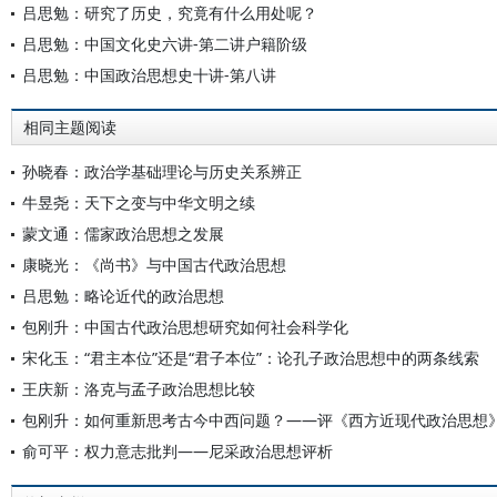
吕思勉：研究了历史，究竟有什么用处呢？
吕思勉：中国文化史六讲-第二讲户籍阶级
吕思勉：中国政治思想史十讲-第八讲
相同主题阅读
孙晓春：政治学基础理论与历史关系辨正
牛昱尧：天下之变与中华文明之续
蒙文通：儒家政治思想之发展
康晓光：《尚书》与中国古代政治思想
吕思勉：略论近代的政治思想
包刚升：中国古代政治思想研究如何社会科学化
宋化玉：“君主本位”还是“君子本位”：论孔子政治思想中的两条线索
王庆新：洛克与孟子政治思想比较
包刚升：如何重新思考古今中西问题？——评《西方近现代政治思想
俞可平：权力意志批判——尼采政治思想评析