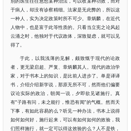
别的医生往往悬想某种治法，可以收某种功效，而对
于病人，却没有诊察精细。法家是无此弊的，所以这
一种人，实为决定政策时所不可少。章炳麟，在近代
人物中，也是富于此等性质的。只看当立宪之论风起
云涌之时，他独对于代议政体，深致疑虑，就可以见
得了。
于此，以我浅薄的见解，颇致慨于现代的论政
者，更无梁启超、严复、章炳麟其人。现代的政治学
家，对于书本上的知识，是比前人进步了。单是译译
书，介绍介绍新学说，那原无所不可，然而他们偏要
议论实际的政治，朝闻一说，夕即欲见诸施行。真
有“子路有问，未之能行，惟恐有闻”的气概。然而天
下事，有如此容易的么？听见一种办法，书本上说得
如何如何好，施行起来，可以有如何如何的效验，我
们照样施行，就一定可以得这效验的么？人不是铁，