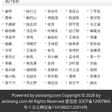
热门专栏
秦晖
陈行之
郑永年
龙应台
丁学良
曹林
鄢烈山
傅国涌
陈嘉映
黄宗智
于建嵘
陈志武
徐贲
郭宇宽
马立诚
杨祖陶
沈志华
向继东
赵汀阳
戴建业
李昌平
张鸣
杨奎松
王海光
周濂
杨鹏
邓晓芒
王缉思
陈奉孝
郭世佑
马玲
王振东
狄马
袁伟时
史啸虎
熊培云
秋风
刘小枫
孟令伟
雷一宁
周枫
蒋兆勇
吴伟
沙叶新
刘瑜
葛剑雄
储昭根
吴稼祥
许之远
袁刚
杨小凯
吴励生
朱学勤
潘维
郑秉文
莫于川
羽之野
谢志浩
孙立平
杨光
Powered by aisixiang.com Copyright © 2026 by
aisixiang.com All Rights Reserved 爱思想 京ICP备12007865
号-1 京公网安备11010602120014号.