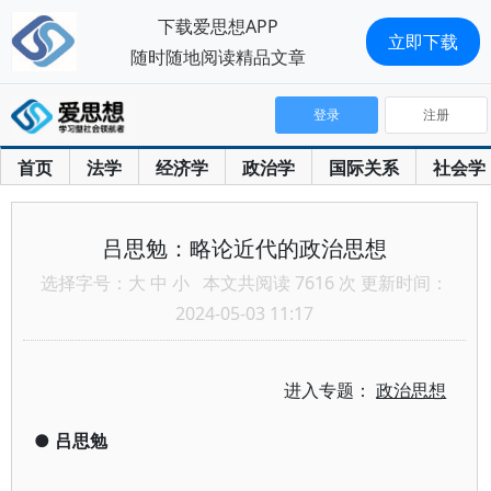
下载爱思想APP
立即下载
随时随地阅读精品文章
登录
注册
首页
法学
经济学
政治学
国际关系
社会学
吕思勉：略论近代的政治思想
选择字号：
大
中
小
本文共阅读 7616 次 更新时间：
2024-05-03 11:17
进入专题：
政治思想
●
吕思勉