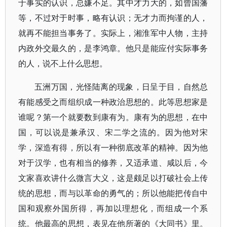
于事实的认识，总嫌不足。其中才力大的，如曾国藩
等，不过对于时事，略有认识；无才力而拘谨的人，
就再不能担当事务了。实际上，湘淮军中人物，主持
内政外交最久的，是李鸿章。他只是能应付实际事务
的人，说不上什么思想。
五洲万国，光怪陆离的现象，日呈于目，自然总
有能感受之而组织成一种政治思想的。此等思想家是
谁呢？第一个就要数到康有为。康有为的思想，在中
国，可以说是兼承汉、宋二学之流的。因为他对宋
学，深造有得，所以有一种彻底改革的精神。因为他
对于汉学，也有相当的修养，又适承道、咸以后，今
文家喜欢讲什么微言大义，这是颇足以打破社会上传
统的思想，而与以革命的勇气的；所以他能把传自中
国和观察外国所得，再加以理想化，而组成一个系
统。他最高的思想，表见在他所著的《大同书》里。