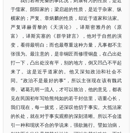
我们若将先秦的事比况，则康有为的性质，是近
于儒家、阴阳家的；梁启超的性质，是近于杂家、纵
横家的；严复、章炳麟的性质，却近于道家和法家。
严复译赫胥黎的《天演论》，译斯密雅丹的《原
富》，译斯宾塞的《群学肄言》，他对于自然的演
变，看得最明白；而也最尊重这种力量，凡事都不主
张强为。最注意的，是非铜匠而修理铜盘，在凸出处
打一下，凸出处没有平，别的地方，倒又凹凸不平起
来了。这是近乎道家的。他又深知政治和社会不
同。“政治不是最好的事”，所以主张现在该有魏武
帝、诸葛孔明一流人，才可以致治，他的意见，都表
见在民国初年写给熊纯如的若干封信里，语重心长，
我们现在，每一披览，还深叹他切于事实。大抵法家
的长处，就在对于事实观察的深刻清晰。所以不会滥
引一种和现状不合的学说来，强欲施行。譬如治病，