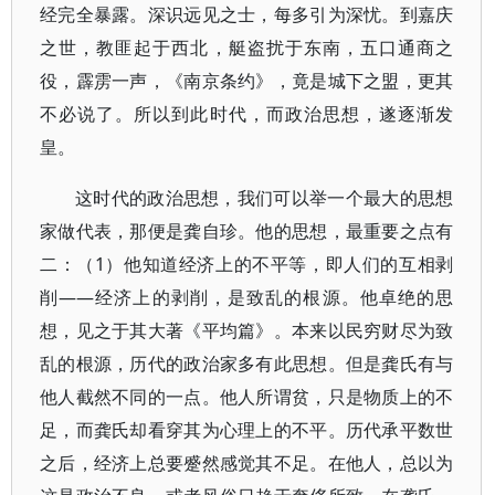
经完全暴露。深识远见之士，每多引为深忧。到嘉庆
之世，教匪起于西北，艇盗扰于东南，五口通商之
役，霹雳一声，《南京条约》，竟是城下之盟，更其
不必说了。所以到此时代，而政治思想，遂逐渐发
皇。
这时代的政治思想，我们可以举一个最大的思想
家做代表，那便是龚自珍。他的思想，最重要之点有
二：（1）他知道经济上的不平等，即人们的互相剥
削——经济上的剥削，是致乱的根源。他卓绝的思
想，见之于其大著《平均篇》。本来以民穷财尽为致
乱的根源，历代的政治家多有此思想。但是龚氏有与
他人截然不同的一点。他人所谓贫，只是物质上的不
足，而龚氏却看穿其为心理上的不平。历代承平数世
之后，经济上总要蹙然感觉其不足。在他人，总以为