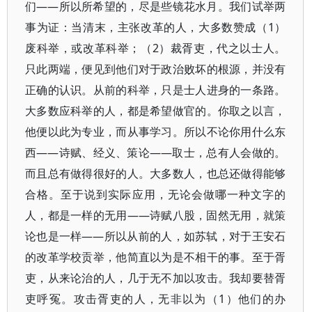
们——所以所希望的，尽是些镜花水月。我们试举两
事为证：当清末，主张改革的人，大多数赞成（1）
废科举，或改革科举；（2）裁胥吏，代之以士人。
只此两端，便见到他们对于政治败坏的根源，并没有
正确的认识。从前的科举，只是士人进身的一条路。
大多数应科举的人，都是希望做官的。你取之以言，
他便以此为专业，而从事学习。所以不论你用什么东
西——诗赋、经义、策论——取士，总有人会做的。
而且总有做得很好的人。大多数人，也总还做得能够
合格。至于说到实际应用，无论会做哪一种文字的
人，都是一样的无用——诗赋八股，固然无用，就策
论也是一样——所以从前的人，如苏轼，对于王安石
的改革学校贡举，他简直以为是不相干的事。至于胥
吏，从来论治的人，几于无不加以攻击。我却要替胥
吏呼冤。攻击胥吏的人，无非以为（1）他们的办