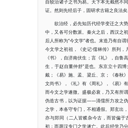
自较治诸子之书为易。天下本无截然不
证。然则先经后子，固研求古籍之良法矣
欲治经，必先知历代经学变迁之大
中，又各可分数派。秦火之后，西汉之
后人所称为“今文学”者也。末造乃有自谓
今文学之初祖，《史记·儒林传》所列，
《书》，自济南伏生；言《礼》，自鲁
生，于赵自董仲舒”是也。东京立十四
戴；《易》施、孟、梁丘、京；《春秋
文尚书》，《礼》有《周礼》，《易》
而今文之学遂微。盛极必衰，乃又有所
伪造古书，以为证据——清儒所力攻之
之学，本各守专门，不相通假。郑玄出
亦与郑同（二人皆糅杂今古，而皆偏于
初；而两汉专门之学遂亡。此后经学乃