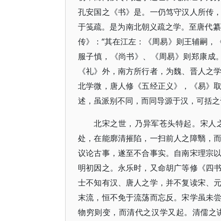
孔安国之《书》是。一仍笃守汉人所传
于笺疏。是为南北朝义疏之学。至唐代纂
传》：“其在江左：《周易》则王辅嗣，
服子慎，《尚书》、《周易》则郑康成
《礼》外，南方所行者，为魏、晋人之
北学微，唐人修《五经正义》，《易》
述，虽派别不同，而同导源于汉，可括之
北宋之世，乃异军苍头特起。宋人
处，在能廓清摧陷，一扫前人之障翳，
议论古事，遂至不合事实。自南宋理宗
明初因之。永乐时，又命胡广等修《四
士不知有汉、唐人之学，并不复读宋、
末流，恒不免于流荡而忘反。宋学虽未
物穷则变，而清代之汉学又起。清儒之