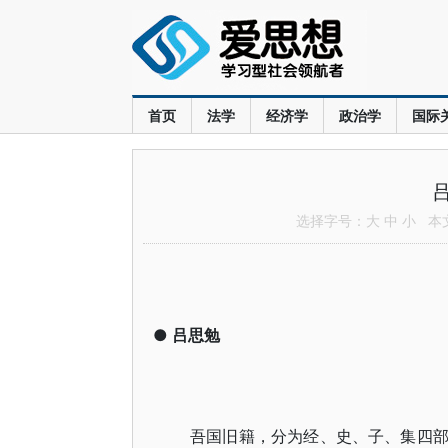
首页
法学
经济学
政治学
国际
选择字号：
大
中
小
本文共
●
吕思勉
吾国旧籍，分为经、史、子、集四