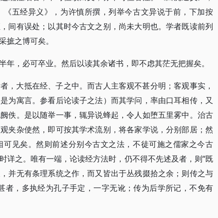
。《五经异义》，为许慎所撰，列举今古文异说于前，下加按
证，间有误处；以其时今古文之别，尚未大明也。学者既读前列
采摭之博可矣。
半年，必可卒业。然后以读其余诸书，即不虑其茫无把握矣。
后者，大抵在经、子之中。而古人主客观不甚分明；客观事实，
，是为寓言。参看后论读子之法）而其学问，率由口耳相传，又
无阙佚。是以随举一事，辄异说蜂起，令人如堕五里雾中。治古
客观夹杂使然，即可按其学术流别，将各家学说，分别部居；然
相可见矣。然则前述分别今古文之法，不徒可施之儒家之今古
时详之。唯有一端，论读经方法时，仍不得不先述及者，则“既
谈，并无有条理系统之作，而又皆出于丛残掇拾之余；则传之与
过甚者，多执经为孔子手定，一字无讹；传为后学所记，不免有