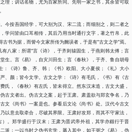
同之理；训诂名物，尤为百家所同。先明一家之书，其余皆可取
。
势。今按吾国经学，可大别为汉、宋二流；而细别之，则二者之
初，学问皆由口耳相传，其后乃用当时通行文字，著之竹帛，此
得古书为据，而訾今文家所传为阙误者，于是有“古文之学”焉。
凡有八家：所谓“言《诗》，于齐则辕固生，于燕则韩太傅；言
高堂生。言《易》，自灾川田生；言《春秋》，于齐、鲁自胡母
博士：《诗》鲁、齐、韩；《书》欧阳、大小夏侯；《礼》大小
》严、颜；皆今文学。古文之学：《诗》有毛氏，《书》有《古
有费氏，《春秋》有左氏，皆未得立。然东汉末造，古文大盛，
谓伪古文者出。伪古文之案，起于王肃。肃盖欲与郑玄争名，乃
伪古文《尚书》一案是也。参看后文论《尚书》处。汉代今古文
，乃以意去取牵合，尽破其界限。王肃好攻郑，而其不守家法，
古）。郑学盛行于汉末；王肃为晋武帝外祖，其学亦颇行于晋
分二派：一以当时之伪书玄学，羼入其中，如王弼之《易》，伪