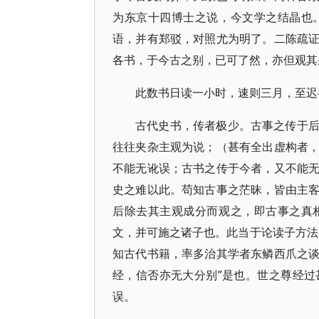
为东京十四博士之说，今文学之结晶也
语，并有郑驳，对照尤为明了。二陈疏
各书，于今古之别，已可了然，亦但观其
此数书日读一小时，速则三月，至迟
古代史书，传者极少。古事之传于
往往夹杂主观为说；（甚有全出虚构者
不能无讹误；古书之传于今者，又不能
史之难以此。苟知古事之茫昧，皆由主
后除去其主观成分而观之，即古事之真
文，并可施之诸子也。此当于论读子方法
知古代书籍，率多治其学者东鳞西爪之
经，信否亦无大分别”是也。世之尊经
误。