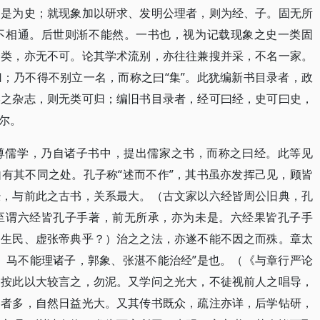
，是为史；就现象加以研求、发明公理者，则为经、子。固无所
不相通。后世则渐不能然。一书也，视为记载现象之史一类固
一类，亦无不可。论其学术流别，亦往往兼搜并采，不名一家。
；乃不得不别立一名，而称之曰“集”。此犹编新书目录者，政
学之杂志，则无类可归；编旧书目录者，经可曰经，史可曰史，
尔。
尊儒学，乃自诸子书中，提出儒家之书，而称之曰经。此等见
有其不同之处。孔子称“述而不作”，其书虽亦发挥己见，顾皆
经，与前此之古书，关系最大。（古文家以六经皆周公旧典，孔
至谓六经皆孔子手著，前无所承，亦为未是。六经果皆孔子手
造生民、虚张帝典乎？）治之之法，亦遂不能不因之而殊。章太
、马不能理诸子，郭象、张湛不能治经”是也。（《与章行严论
）按此以大较言之，勿泥。又学问之光大，不徒视前人之唱导，
之者多，自然日益光大。又其传书既众，疏注亦详，后学钻研，