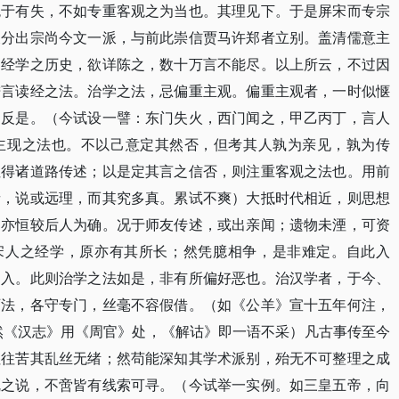
免于有失，不如专重客观之为当也。其理见下。于是屏宋而专宗
又分出宗尚今文一派，与前此崇信贾马许郑者立别。盖清儒意主
。经学之历史，欲详陈之，数十万言不能尽。以上所云，不过因
进言读经之法。治学之法，忌偏重主观。偏重主观者，一时似惬
则反是。（今试设一譬：东门失火，西门闻之，甲乙丙丁，言人
主现之法也。不以己意定其然否，但考其人孰为亲见，孰为传
但得诸道路传述；以是定其言之信否，则注重客观之法也。用前
者，说或远理，而其究多真。累试不爽）大抵时代相近，则思想
，亦恒较后人为确。况于师友传述，或出亲闻；遗物未湮，可资
。宋人之经学，原亦有其所长；然凭臆相争，是非难定。自此入
书入。此则治学之法如是，非有所偏好恶也。治汉学者，于今、
师法，各守专门，丝毫不容假借。（如《公羊》宣十五年何注，
然《汉志》用《周官》处，《解诂》即一语不采）凡古事传至今
往往苦其乱丝无绪；然苟能深知其学术派别，殆无不可整理之成
乱之说，不啻皆有线索可寻。（今试举一实例。如三皇五帝，向