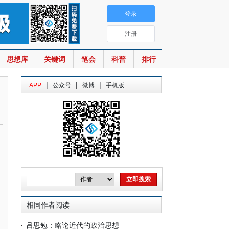
登录
注册
思想库
关键词
笔会
科普
排行
|
|
|
APP
公众号
微博
手机版
相同作者阅读
吕思勉：略论近代的政治思想