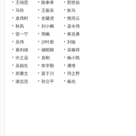
王缉思
陈奉孝
郭世佑
马玲
王振东
狄马
袁伟时
史啸虎
熊培云
秋风
刘小枫
孟令伟
雷一宁
周枫
蒋兆勇
吴伟
沙叶新
刘瑜
葛剑雄
储昭根
吴稼祥
许之远
袁刚
杨小凯
吴励生
朱学勤
潘维
郑秉文
莫于川
羽之野
谢志浩
孙立平
杨光