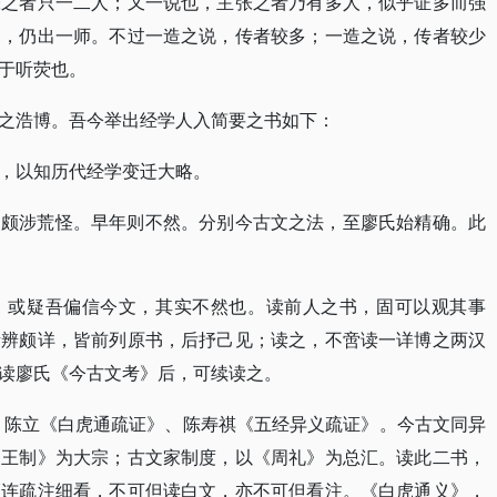
张之者只一二人；又一说也，主张之者乃有多人，似乎证多而强
述，仍出一师。不过一造之说，传者较多；一造之说，传者较少
于听荧也。
之浩博。吾今举出经学人入简要之书如下：
，以知历代经学变迁大略。
，颇涉荒怪。早年则不然。分别今古文之法，至廖氏始精确。此
，或疑吾偏信今文，其实不然也。读前人之书，固可以观其事
考辨颇详，皆前列原书，后抒己见；读之，不啻读一详博之两汉
读廖氏《今古文考》后，可续读之。
、陈立《白虎通疏证》、陈寿祺《五经异义疏证》。今古文同异
《王制》为大宗；古文家制度，以《周礼》为总汇。读此二书，
须连疏注细看，不可但读白文，亦不可但看注。《白虎通义》，