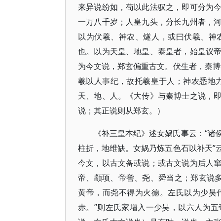
来异说纷如，苟以此法驭之，即可分为
一万八千岁；人皇九头，分长九州者，
以为伏羲、神农、燧人，或曰伏羲、神
也。以为天皇、地皇、泰皇者，始皇议
为今文说，郑玄偏重古文。伏生者，秦博
羲以人事纪，故托羲皇于人；神农悉地
天、地、人。《大传》与秦博士之说，
说；其正说则从郑玄。）
《补三皇本纪》述女娲氏事云：“诸
柱折，地维缺。女娲乃炼五色石以补天”
今文，以古文备或说；或古文说为后人
帝、颛顼、帝喾、尧、舜当之；郑玄说多
黄帝，而尧不得为火德。左氏以为少昊
赤。”则左氏家增入一少昊，以六人为