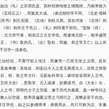
，如治《礼》之宗郑氏是。其时经师传授之绪既绝，乃相率致力
《五经正义》，而集其大成。（南北朝经学不同。《北史·儒林
《尚书》则孔安国，《左传》则杜元凯。其在河洛：《左传》则
。《诗》则并主于毛公，《礼》则同遵于郑氏。”是除《诗》、
学；北方所守者，则东汉之古文学也。然逮南北统一，南学盛而
取王，《书》取伪孔，《左》取杜，而服、郑之学又亡）以上所
于汉学一流者也。
之治经也，不墨守前人传注，而兼凭一己所主张之义理。其长
而直凑单微；其短处，则妄以今人之意见测度古人，后世之情形
以后，程、朱之学大行。元延祐科举法，诸经皆采用宋人之书。
书五经大全》，悉取宋、元人成著，抄袭成书。自《大全》出，
元人之书；而明代士子之空疏，遂于历代为最甚。盖一种学问之
尝教人以空疏，然率其偏重义理之习而行之，其弊必至于此也。
讲汉学也，始之以参稽博考，择善而从，尚只可称为汉、宋兼