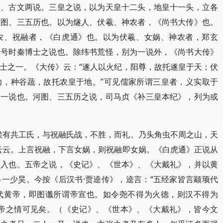
今、古文两说。三皇之说，以为天皇十二头，地皇十一头，立各
河图、三五历也。以为燧人、伏羲、神农者，《尚书大传》也。
农、祝融者，《白虎通》也。以为伏羲、女娲、神农者，郑玄
帝号时秦博士之说也。除纬书荒怪，别为一说外，《尚书大传》
士之一。《大传》云：“遂人以火纪，阳尊，故托遂皇于天；伏
力，种谷蔬，故托农皇于地。”可见儒家所谓三皇者，义实取于
即一说也。河图、三五历之说，司马贞《补三皇本纪》，列为或
侯有共工氏，与祝融氏战，不胜，而礼。乃头角虫不周之山，天
云云。上言祝融，下言女娲，则祝融即女娲。《白虎通》正说从
窜入也。五帝之说，《史记》、《世本》、《大戴礼》，并以黄
一少昊。今按《后汉书·贾逵传》，逵言：“五经家皆言颛顼代
代黄帝，即图谶所谓帝宣也。如令尧不得为火德，则汉不得为
五帝之情可见矣。（《史记》、《世本》、《大戴礼》，皆今文