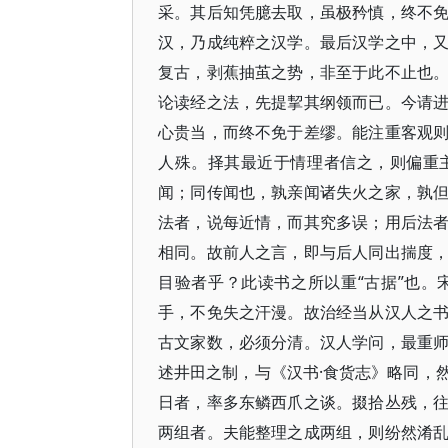
采。其后知凭臆去取，虽极矜慎，终不
汉，乃成纯粹之汉学。最后汉学之中，
复古，剥蕉抽茧之势，非至于此不止也
论读经之法，先提挈其纲领而已。今请
心贵当，而终不免于差缪。能注重客观
人殊。择其最近于情理者信之，则偏重
闻；同传闻也，孰亲闻诸失火之家，孰
法者，说每近情，而其究多误；用后法
相同。故前人之言，即与后人同出揣度
目验者乎？此读书之所以重“古据”也
手，不免失之汗漫。故治经当从汉人之
古文家数，必须分清。汉人学问，最重
述井田之制，与《汉书·食货志》略同，
日者，率多东鳞西爪之谈。掇拾丛残，
两组者。夫能整理之成两组，则纷然淆