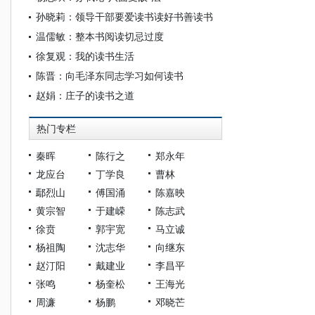
孙晓莉：领导干部要爱读书读好书善读书
温儒敏：整本书阅读切忌过度
徐复观：我的读书生活
陈晋：向毛泽东同志学习如何读书
赵娟：庄子的读书之道
热门专栏
秦晖
陈行之
郑永年
龙应台
丁学良
曹林
鄢烈山
傅国涌
陈嘉映
黄宗智
于建嵘
陈志武
徐贲
郭宇宽
马立诚
杨祖陶
沈志华
向继东
赵汀阳
戴建业
李昌平
张鸣
杨奎松
王海光
周濂
杨鹏
邓晓芒