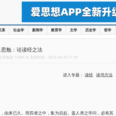
关系
社会学
新闻学
教育学
文学
历史学
哲学
吕思勉：论读经之法
阅读 11696 次 更新时间：2023-05-29 21:39
进入专题：
读经
读书方法
部，由来已久。而四者之中，集为后起。盖人类之学问，必有其