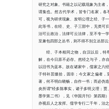
研究之对象。书籍之以记载现象为主者
谓集也。然古代学术，皆专门名家，各
可，视为研求现象、发明公理之经、子
此等书，在经、史、子三部中，无类可归
治可云政治，法律可云法律，至不专一
至兼包四部之丛书，则不得不别立丛部云
经、子本相同之物，自汉以后，特
解，在今日原不必存。然经之与子，亦自
以旧书为蓝本。故在诸家中，儒家之六
子特补苴缀拾，固非；今文家之偏者，
著，何不明白晓畅，自作一书；而必伪
炎所谓“经多陈事实，诸子多明义理；贾
墨学第二书》，见《华国月刊》第四期
亦视后人之发挥。儒学专行二千年，治