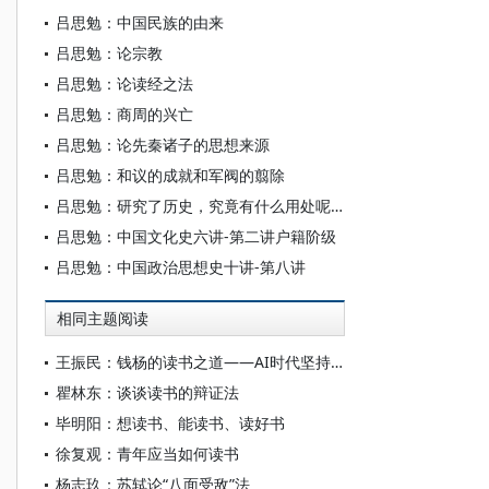
吕思勉：中国民族的由来
吕思勉：论宗教
吕思勉：论读经之法
吕思勉：商周的兴亡
吕思勉：论先秦诸子的思想来源
吕思勉：和议的成就和军阀的翦除
吕思勉：研究了历史，究竟有什么用处呢？
吕思勉：中国文化史六讲-第二讲户籍阶级
吕思勉：中国政治思想史十讲-第八讲
相同主题阅读
王振民：钱杨的读书之道——AI时代坚持读纸书的重要性
瞿林东：谈谈读书的辩证法
毕明阳：想读书、能读书、读好书
徐复观：青年应当如何读书
杨志玖：苏轼论“八面受敌”法