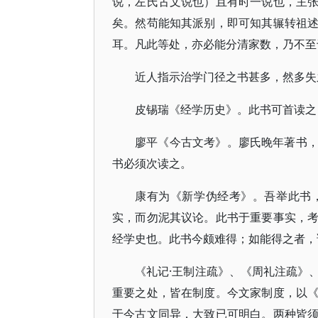
说，左氏古文说也）且有时一说也，主
矣。然苟能知其派别，即可知其辗转祖
耳。凡此等处，亦必能分清家数，乃不至
近人指示治学门径之书甚多，然多失
皮锡瑞《经学历史》。此书可首读之
廖平《今古文考》。廖氏晚年著书
书必须次读之。
康有为《新学伪经考》。吾举此书
实，而勿泥其议论。此书于重要事实，
经学史也。此书今颇难得；如能得之者，
《礼记·王制注疏》、《周礼注疏》
重要之处，皆在制度。今文家制度，以
于今古文同异，大致已可明白。两种皆