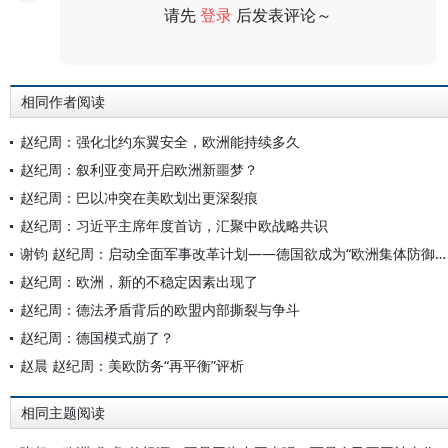
请先
登录
后发表评论～
评论
相同作者阅读
赵纪周：强化北约东翼安全，欧洲能持续多久
赵纪周：叙利亚变局开启欧洲新噩梦？
赵纪周：巴以冲突在美欧划出更深裂痕
赵纪周：习近平主席年度首访，汇聚中欧战略共识
谢钧 赵纪周：启动全面军事改革计划——德国欲成为“欧洲集体防御中坚力量”
赵纪周：欧洲，新的不稳定因素出现了
赵纪周：德法矛盾背后的欧盟内部撕裂与争斗
赵纪周：德国模式崩了？
赵晨 赵纪周：美欧防务“再平衡”评析
相同主题阅读