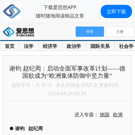
下载爱思想APP
立即下载
随时随地阅读精品文章
登录
注册
首页
法学
经济学
政治学
国际关系
社会学
谢钧 赵纪周：启动全面军事改革计划——德
国欲成为“欧洲集体防御中坚力量”
选择字号：
大
中
小
本文共阅读 9357 次 更新时间：
2024-04-26 00:34
进入专题：
德国
欧洲
●
谢钧
赵纪周