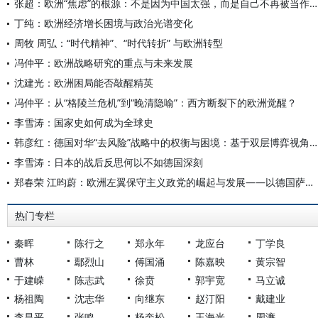
张超：欧洲“焦虑”的根源：不是因为中国太强，而是自己不再被当作榜样
丁纯：欧洲经济增长困境与政治光谱变化
周牧 周弘：“时代精神”、“时代转折” 与欧洲转型
冯仲平：欧洲战略研究的重点与未来发展
沈建光：欧洲困局能否敲醒精英
冯仲平：从“格陵兰危机”到“晚清隐喻”：西方断裂下的欧洲觉醒？
李雪涛：国家史如何成为全球史
韩彦红：德国对华“去风险”战略中的权衡与困境：基于双层博弈视角的分析
李雪涛：日本的战后反思何以不如德国深刻
郑春荣 江昀蔚：欧洲左翼保守主义政党的崛起与发展——以德国萨拉·瓦根克内希特联盟为例
热门专栏
秦晖
陈行之
郑永年
龙应台
丁学良
曹林
鄢烈山
傅国涌
陈嘉映
黄宗智
于建嵘
陈志武
徐贲
郭宇宽
马立诚
杨祖陶
沈志华
向继东
赵汀阳
戴建业
李昌平
张鸣
杨奎松
王海光
周濂