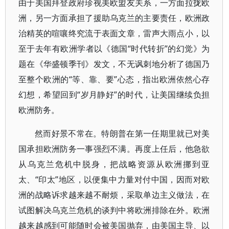
由于美国拜登政府珍视美欧盟友关系，一方面拉拢欧
洲，另一方面承担了援助乌克兰的主要责任，欧洲政
治精英的喧嚷终究流于表面文章，雷声大雨点小，以
至于去年有欧洲学者以《德国“时代转折”的幻觉》为
题在《华盛顿季刊》发文，不无讽刺地分析了德国乃
至整个欧洲的“等、靠、要”心态，指出欧洲依然心存
幻想，希望回到“岁月静好”的时代，让美国继续负担
欧洲防务。
然而好景不常在。特朗普在第一任期里就已对美
国承担欧洲防务一事强烈不满。再度上任后，他急欲
从乌克兰危机中脱身，把战略资源从欧洲挪到亚
太、“印太”地区，以便集中力量对付中国，因而对欧
洲的战略诉求越来越不耐烦，采取单边主义做法，在
试图解决乌克兰危机的谈判中将欧洲排除在外。欧洲
越来越感到可能随时会被美国抛弃，由美国主导、以