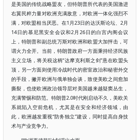
是美国的传统战略盟友，但特朗普所代表的美国激进
右翼民粹力量对欧洲充满敌意，对欧洲一体化强烈不
满，对欧盟相当厌恶。在1月23日的达沃斯论坛、2月
14日的慕尼黑安全会议和2月26日的白宫内阁会议
上，特朗普和副总统万斯对欧洲和欧盟大加抨击，可
谓火力全开。当前，特朗普政府一方面秉持经济民族
主义立场，将关税这柄“达摩克利斯之剑”悬在欧盟头
顶，另一方面则使用冷战时代的密室政治和秘密外交
的手段，撇开欧洲与俄单独会谈，致使美欧之间愈加
撕裂，也使欧洲政治领导层对美国越来越疑窦丛生，
充满警惕和防范。特朗普2.0时代刚启动不久，美欧关
系就陷入空前危机，尤其是在安全和经济领域，由
此，欧洲越发重视“防务独立”建设，同时提高自身技
术与产业竞争力。