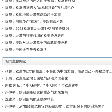
忻华：应对松动的跨大西洋关系，欧洲在行动
忻华：欧洲切莫陷入“贸易转移论”的无谓担心
忻华：欧盟地缘经济焦虑恐趋于加重
忻华：围绕“数字霸权”，美欧暗战不断
忻华：2023欧洲政治经济外交局势关键词
忻华：经济与科技领域的欧美关系走向
忻华：美欧对华经济竞争的战略协作评析
忻华：中国正在失去欧洲？
相同主题阅读
张超：欧洲“焦虑”的根源：不是因为中国太强，而是自己不再被当作榜样
丁纯：欧洲经济增长困境与政治光谱变化
周牧 周弘：“时代精神”、“时代转折” 与欧洲转型
冯仲平：欧洲战略研究的重点与未来发展
沈建光：欧洲困局能否敲醒精英
冯仲平：从“格陵兰危机”到“晚清隐喻”：西方断裂下的欧洲觉醒？