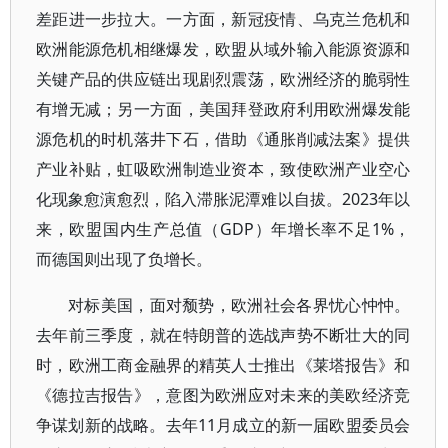
差距进一步拉大。一方面，新冠疫情、乌克兰危机和
欧洲能源危机相继爆发，欧盟从域外输入能源资源和
关键产品的供应链出现剧烈震荡，欧洲经济的脆弱性
有增无减；另一方面，美国拜登政府利用欧洲爆发能
源危机的时机落井下石，借助《通胀削减法案》提供
产业补贴，虹吸欧洲制造业资本，致使欧洲产业空心
化现象愈演愈烈，陷入滞胀泥潭难以自拔。2023年以
来，欧盟国内生产总值（GDP）年增长率不足1%，
而德国则出现了负增长。
对标美国，面对颓势，欧洲社会各界忧心忡忡。
去年前三季度，就在特朗普的选战声势不断壮大的同
时，欧洲工商金融界的精英人士推出《莱塔报告》和
《德拉吉报告》，意图为欧洲应对未来的美欧经济竞
争谋划新的战略。去年11月成立的新一届欧盟委员会