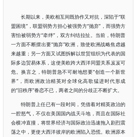
长期以来，美欧相互间既协作又对抗，深陷于“联
盟困境”，联盟弱势方担心被强势方“抛弃”，而强势方
害怕被弱势方“牵绊”，双方纠结拉扯。当前，特朗普
一方面不断摆出要“抛弃”欧洲，致使欧洲战略焦虑越
来越重；另一方面又试图拆解以世贸组织为代表的国
际多边贸易体系，这使美欧跨大西洋同盟关系岌岌可
危。换言之，特朗普急不可耐地想要“创造一个新世
界”，而欧洲政治精英对全球化高歌猛进时代形成
的“旧秩序”眷恋不已，两者之间的分歧正不断扩大。
特朗普上任已有一段时间，凭借着对精英政治的
一腔怒气，不仅在美国国内战天斗地，而且在国际社
会横冲直撞，将世界经济与国际政治迅速拖入剧烈震
荡之中，更使大西洋彼岸的欧洲陷入恐慌。欧洲原本