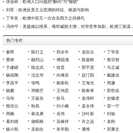
张金岭：欧洲人口问题的“解药”与“枷锁”
刘军：欧洲反美主义思潮的特征、根源与影响
丁学良：欧洲中部又一次在东西方之间挣扎
冯仲平：美援难以维系，俄邻威胁大增，对华竞争加剧
热门专栏
秦晖
陈行之
郑永年
龙应台
丁学良
曹林
鄢烈山
傅国涌
陈嘉映
黄宗智
于建嵘
陈志武
徐贲
郭宇宽
马立诚
杨祖陶
沈志华
向继东
赵汀阳
戴建业
李昌平
张鸣
杨奎松
王海光
周濂
杨鹏
邓晓芒
王缉思
陈奉孝
郭世佑
马玲
王振东
狄马
袁伟时
史啸虎
熊培云
秋风
刘小枫
孟令伟
雷一宁
周枫
蒋兆勇
吴伟
沙叶新
刘瑜
葛剑雄
储昭根
吴稼祥
许之远
袁刚
杨小凯
吴励生
朱学勤
潘维
郑秉文