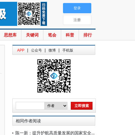
登录
注册
思想库
关键词
笔会
科普
排行
|
|
|
APP
公众号
微博
手机版
相同作者阅读
陈一新：提升护航高质量发展的国家安全能力