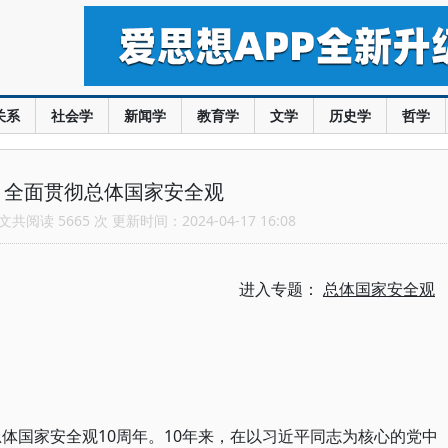
关系
社会学
新闻学
教育学
文学
历史学
哲学
：全面贯彻总体国家安全观
共阅读 5665 次 更新时间：2024-04-17 16:08
进入专题：
总体国家安全观
总体国家安全观10周年。10年来，在以习近平同志为核心的党中