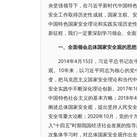
央坚强领导下，在习近平新时代中国特
安全工作取得历史性成就，国家主权、
中国特色国家安全理论和实践实现历史
新征程，我们一定要深刻学习领会、全面
一、全面领会总体国家安全观的思想
2014年4月15日，习近平总书
观。10年来，以习近平同志为核心的
变，把马克思主义国家安全理论和当代
安全实践中不断深化理论创新。2017年
中国特色社会主义的基本方略；2018
阐述总体国家安全观，提出坚持人民安
安全等重大论断；2020年10月，党的
入“十四五”时期我国经济社会发展的指导
次集体学习时，对总体国家安全观作出全面