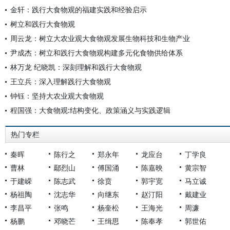
金轩：践行大食物观的福建实践和经验启示
树立和践行大食物观
周云龙：树立大农业观大食物观发展生物科技和生物产业
尹成杰：树立和践行大食物观构建多元化食物供给体系
林万龙 纪晓凯：深刻理解和践行大食物观
王立兵：深入理解践行大食物观
钟钰：坚持大农业观大食物观
程国强：大食物观:结构变化、政策涵义与实践逻辑
热门专栏
秦晖
陈行之
郑永年
龙应台
丁学良
曹林
鄢烈山
傅国涌
陈嘉映
黄宗智
于建嵘
陈志武
徐贲
郭宇宽
马立诚
杨祖陶
沈志华
向继东
赵汀阳
戴建业
李昌平
张鸣
杨奎松
王海光
周濂
杨鹏
邓晓芒
王缉思
陈奉孝
郭世佑