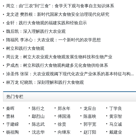
周立：由“三农”到“三食”：食学天下观与食事自主知识体系
龙文进 樊胜根：新时代国家大食物安全治理现代化研究
金轩：践行大食物观的福建实践和经验启示
魏后凯：深入理解践行大农业观
隋福民 李冰心：大农业观：一个新时代的农学思想
树立和践行大食物观
周云龙：树立大农业观大食物观发展生物科技和生物产业
尹成杰：树立和践行大食物观构建多元化食物供给体系
涂圣伟 张琛：大农业观视阈下现代化农业产业体系的基本特征与构建路径
林万龙 纪晓凯：深刻理解和践行大食物观
热门专栏
秦晖
陈行之
郑永年
龙应台
丁学良
曹林
鄢烈山
傅国涌
陈嘉映
黄宗智
于建嵘
陈志武
徐贲
郭宇宽
马立诚
杨祖陶
沈志华
向继东
赵汀阳
戴建业