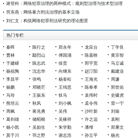
谢登科：网络犯罪治理的两种模式：规则型治理与技术型治理
劳东燕：网络暴力刑法治理的基本立场
刘仁文：构筑网络犯罪刑法研究的理论图景
热门专栏
秦晖
陈行之
郑永年
龙应台
丁学良
曹林
鄢烈山
傅国涌
陈嘉映
黄宗智
于建嵘
陈志武
徐贲
郭宇宽
马立诚
杨祖陶
沈志华
向继东
赵汀阳
戴建业
李昌平
张鸣
杨奎松
王海光
周濂
杨鹏
邓晓芒
王缉思
陈奉孝
郭世佑
马玲
王振东
狄马
袁伟时
史啸虎
熊培云
秋风
刘小枫
孟令伟
雷一宁
周枫
蒋兆勇
吴伟
沙叶新
刘瑜
葛剑雄
储昭根
吴稼祥
许之远
袁刚
杨小凯
吴励生
朱学勤
潘维
郑秉文
莫于川
羽之野
谢志浩
孙立平
杨光