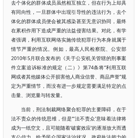
去个体化的群体成员虽然相互独立，但在行为上却具
有同向性，一旦群体中出现引导性的违法行为，去个
体化的群体成员便会被其感染甚至无意识协同，最终
在累积作用下造成严重的法益侵害结果。对此，有学
者强调，利用互联网络实施传统犯罪行为本身就属于
情节严重的情况。例如，最高人民检察院、公安部
2010年5月联合发布的《关于公安机关管辖的刑事案
件立案追诉标准的规定（二）》第74条将“利用互联
网或者其他媒体公开损害他人商业信誉、商品声誉”规
定为严重情节，而没有进一步规定需要满足特定的点
击量、浏览量与转发量。
当前，刑法制裁网络聚合犯罪的主要障碍，在于
法不责众的传统思维，但是“‘法不责众’意味着法律将
成为一纸空文，且可能随着‘破窗效应’的逐渐放大而透
支公信力，给予民众国家法治状况、政府执法能力的