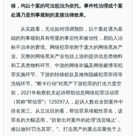
移，均以个案的司法惩治为依托。事件性治理或个案
处遇乃是刑事规制的直接法律效果。
从实践看，无论如何强调预防，以个案处遇为基
础的刑事规制具有明显的事后性和被动性，易陷入治
标不治本的窘境。网络犯罪依附于庞大的网络黑灰产
业。完整的网络黑灰产业包括上游的提供信息类物料
和工具类物料环节、中游的网络诈骗及网络赌博等犯
罪实施环节、下游的转移赃款及掩饰隐瞒犯罪所得等
洗钱环节。“断卡行动”对黑产下游犯罪的打击力度空
前，2021年检察机关起诉帮助信息网络犯罪活动罪
（简称“帮信罪”）129297人，起诉人数在全部案件中
排名第三。从立法目的看，帮信罪系堵截性罪名，该
罪名的大幅适用，“折射出对案件的处理‘浅尝辄止’，
难以做到‘罚当其罪’。”。打击黑产的重点应聚焦于上