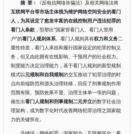
摘 要：
《反电信网络诈骗法》及相关网络法将
互联网平台等市场主体视为维护网络空间安全的看门
人，为其设定了愈发丰富的在线控制用户违法犯罪的
看门人条款
，型塑出“国家管看门人、看门人管用
户”的
看门人规则体系
。看门人规则具有
权力和义务
二
重性特质，看门人承担和履行国家设定的犯罪控制义
务，但又由此拥有在线影响、干预用户的社会权力。
制度能力决定治理能力，基于看门人规则的新型规制
模式以
元规制和自我规制
的交互推动了犯罪治理的时
点向前端防范和源头治理转移，回应了刑事规制作用
范围有限、预防效果不显、治理主体单一等的问题，
催生出
看门人规制和刑事规制二元并立
的数字社会治
理架构，成为数字化时代改善网络犯罪治理之国家能
力的关键所在。
关键词：网络犯罪；国家能力；互联网平台；看