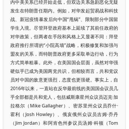
内中美关系已经开始走低，但双边关系急剧恶化无疑
发生在特朗普任期内。例如，对华发起贸易战和科技
战、新冠疫情暴发后向中国“甩锅”、限制部分中国留
学生入境。尽管拜登政府基本上延续了其前任政府的
对华政策，但两者在手段和风格上又显著不同：拜登
政府推行所谓的“小院高墙”战略，积极修复和加强与
盟友的关系，而特朗普政府更多采取单边行动，行为
方式简单粗暴。此外，在美国国会层面，虽然对华强
硬似乎已成为美国两党共识，但相较而言，共和党议
员对中国的敌意更强烈，态度也更强硬。事实上，自
2016年以来，一直站在反华最前线的美国国会议员几
乎全部都是共和党人，包括威斯康星州众议员迈克·加
拉格尔（Mike Gallagher）、密苏里州众议员乔什·
霍利（Josh Howley）、俄亥俄州众议员吉姆·乔丹
（Jim Jordan）和阿肯色州参议员汤姆·科顿（Tom