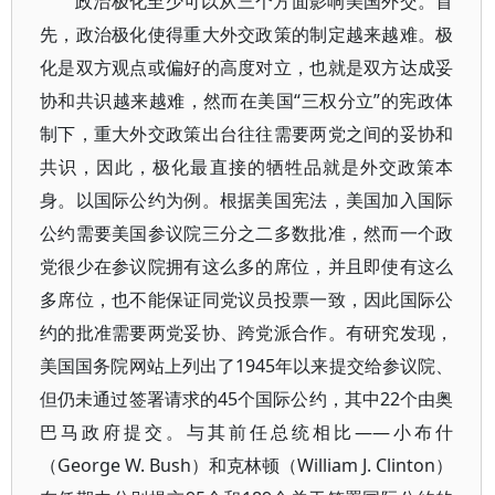
政治极化至少可以从三个方面影响美国外交。首
先，政治极化使得重大外交政策的制定越来越难。极
化是双方观点或偏好的高度对立，也就是双方达成妥
协和共识越来越难，然而在美国“三权分立”的宪政体
制下，重大外交政策出台往往需要两党之间的妥协和
共识，因此，极化最直接的牺牲品就是外交政策本
身。以国际公约为例。根据美国宪法，美国加入国际
公约需要美国参议院三分之二多数批准，然而一个政
党很少在参议院拥有这么多的席位，并且即使有这么
多席位，也不能保证同党议员投票一致，因此国际公
约的批准需要两党妥协、跨党派合作。有研究发现，
美国国务院网站上列出了1945年以来提交给参议院、
但仍未通过签署请求的45个国际公约，其中22个由奥
巴马政府提交。与其前任总统相比——小布什
（George W. Bush）和克林顿（William J. Clinton）