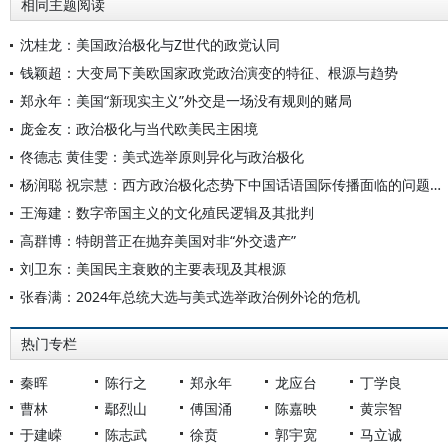
相同主题阅读
沈桂龙：美国政治极化与Z世代的政党认同
钱颖超：大变局下美欧国家政党政治演变的特征、根源与趋势
郑永年：美国“新现实主义”外交是一场没有规则的赌局
庞金友：政治极化与当代欧美民主困境
佟德志 黄佳雯：美式选举原则异化与政治极化
杨润聪 祝宗慧：西方政治极化态势下中国话语国际传播面临的问题与应对策略
王海建：数字帝国主义的文化殖民逻辑及其批判
高群博：特朗普正在抛弃美国对非“外交遗产”
刘卫东：美国民主衰败的主要表现及其根源
张春满：2024年总统大选与美式选举政治例外论的危机
热门专栏
秦晖
陈行之
郑永年
龙应台
丁学良
曹林
鄢烈山
傅国涌
陈嘉映
黄宗智
于建嵘
陈志武
徐贲
郭宇宽
马立诚