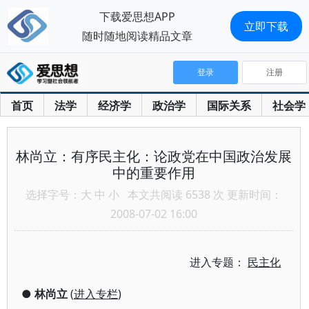
下载爱思想APP
立即下载
随时随地阅读精品文章
登录
注册
首页
法学
经济学
政治学
国际关系
社会学
林尚立：有序民主化：论政党在中国政治发展
中的重要作用
选择字号：
大
中
小
本文共阅读 6538 次 更新时间：
2008-07-02 16:00
进入专题：
民主化
●
林尚立
(
进入专栏
)