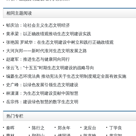
相同主题阅读
郇庆治：论社会主义生态文明经济
黄承梁：以正确政绩观推动生态文明建设实践
张艳国 罗斌华：在生态文明建设中树立和践行正确政绩观
大河兴邦——新时代淮河生态文明发展之路
赵建军：推进生态与健康同向同行
张云飞：“十五五”时期生态文明建设的战略导向
编纂生态环境法典 推动宪法关于生态文明制度规定全面有效实施
史广峰：以绿色发展引领生态文明建设
林潇潇：为生态文明建设贡献中国智慧
岳宗伟：建设绿色智慧的数字生态文明
热门专栏
秦晖
陈行之
郑永年
龙应台
丁学良
曹林
鄢烈山
傅国涌
陈嘉映
黄宗智