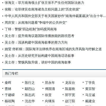
张海文：菲方南海领土扩张主张不产生任何国际法效力
侯毅：论菲律宾在南海诸岛主权问题上的“历史依据”
中华人民共和国外交部关于有关国家炒作“南海仲裁案裁决”出台十年的声明
周庆安：从南海问题看“争端中的公共外交”
丁铎：警惕“四边机制”加码搅局南海
吴士存：提升南海议题国际传播效能的路径思考
吴士存：浅谈构建中国南海叙事的努力方向
姚莹 佟昕桐：国际海洋法律秩序在南海区域的失序风险与纾解之道
吴士存：从历史研究开始构建中国南海话语叙事
吴士存：警惕风险升级，讲好中国的南海叙事
热门专栏
秦晖
陈行之
郑永年
龙应台
丁学良
曹林
鄢烈山
傅国涌
陈嘉映
黄宗智
于建嵘
陈志武
徐贲
郭宇宽
马立诚
杨祖陶
沈志华
向继东
赵汀阳
戴建业