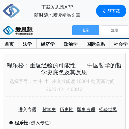
下载爱思想APP
立即下载
随时随地阅读精品文章
登录
注册
首页
法学
经济学
政治学
国际关系
社会学
程乐松：重返经验的可能性——中国哲学的哲
学史底色及其反思
选择字号：
大
中
小
本文共阅读 10004 次 更新时间：
2023-12-14 00:12
进入专题：
哲学史
历史性
即事言理
经验世界
●
程乐松
(
进入专栏
)