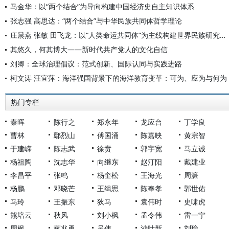
马金华：以“两个结合”为导向构建中国经济史自主知识体系
张志强 高思达：“两个结合”与中华民族共同体哲学理论
庄晨燕 张敏 田飞龙：以“人类命运共同体”为主线构建世界民族研究自主知识体系
其悠久，何其博大——新时代共产党人的文化自信
刘卿：全球治理倡议：范式创新、国际认同与实践进路
柯文涛 汪宜萍：海洋强国背景下的海洋教育变革：可为、应为与何为
热门专栏
秦晖
陈行之
郑永年
龙应台
丁学良
曹林
鄢烈山
傅国涌
陈嘉映
黄宗智
于建嵘
陈志武
徐贲
郭宇宽
马立诚
杨祖陶
沈志华
向继东
赵汀阳
戴建业
李昌平
张鸣
杨奎松
王海光
周濂
杨鹏
邓晓芒
王缉思
陈奉孝
郭世佑
马玲
王振东
狄马
袁伟时
史啸虎
熊培云
秋风
刘小枫
孟令伟
雷一宁
周枫
蒋兆勇
吴伟
沙叶新
刘瑜