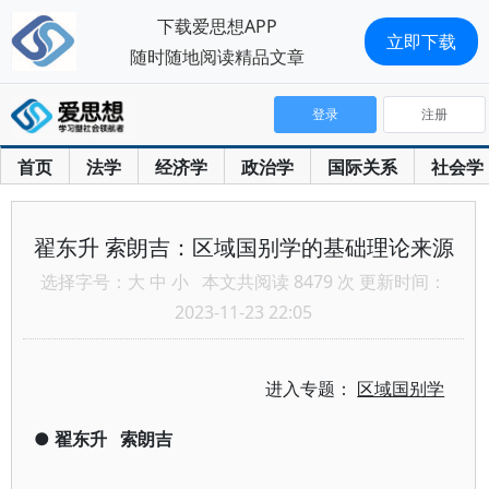
下载爱思想APP
立即下载
随时随地阅读精品文章
登录
注册
首页
法学
经济学
政治学
国际关系
社会学
翟东升 索朗吉：区域国别学的基础理论来源
选择字号：
大
中
小
本文共阅读 8479 次 更新时间：
2023-11-23 22:05
进入专题：
区域国别学
●
翟东升
索朗吉