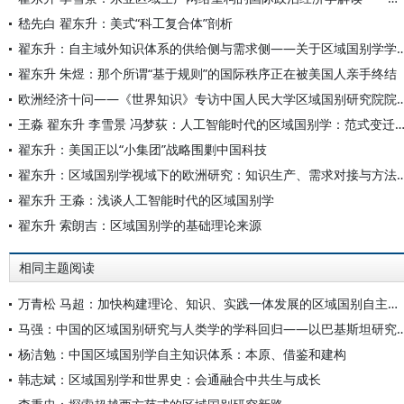
嵇先白 翟东升：美式“科工复合体”剖析
翟东升：自主域外知识体系的供给侧与需求侧——关于区域国
翟东升 朱煜：那个所谓“基于规则”的国际秩序正在被美国人亲手终结
欧洲经济十问——《世界知识》专访中国人民大学区域
王淼 翟东升 李雪景 冯梦荻：人工智能时代的区域国别学：范式变迁的
翟东升：美国正以“小集团”战略围剿中国科技
翟东升：区域国别学视域下的欧洲研究：知识生产、
翟东升 王淼：浅谈人工智能时代的区域国别学
翟东升 索朗吉：区域国别学的基础理论来源
相同主题阅读
万青松 马超：加快构建理论、知识、实践一体发展的区域国别自主知识体系
马强：中国的区域国别研究与人类学的学科回归——以
杨洁勉：中国区域国别学自主知识体系：本原、借鉴和建构
韩志斌：区域国别学和世界史：会通融合中共生与成长