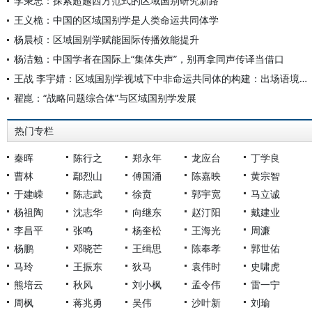
李秉忠：探索超越西方范式的区域国别研究新路
王义桅：中国的区域国别学是人类命运共同体学
杨晨桢：区域国别学赋能国际传播效能提升
杨洁勉：中国学者在国际上“集体失声”，别再拿同声传译当借口
王战 李宇婧：区域国别学视域下中非命运共同体的构建：出场语境、科学内涵与当代价值
翟崑：“战略问题综合体”与区域国别学发展
热门专栏
秦晖
陈行之
郑永年
龙应台
丁学良
曹林
鄢烈山
傅国涌
陈嘉映
黄宗智
于建嵘
陈志武
徐贲
郭宇宽
马立诚
杨祖陶
沈志华
向继东
赵汀阳
戴建业
李昌平
张鸣
杨奎松
王海光
周濂
杨鹏
邓晓芒
王缉思
陈奉孝
郭世佑
马玲
王振东
狄马
袁伟时
史啸虎
熊培云
秋风
刘小枫
孟令伟
雷一宁
周枫
蒋兆勇
吴伟
沙叶新
刘瑜