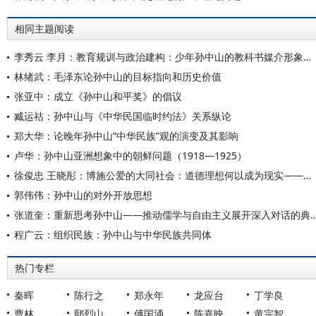
相同主题阅读
李秀云 李月：教育规训与政治建构：少年孙中山的教科书媒介形象塑造
林绪武：毛泽东论孙中山的目标指向和历史价值
张亚中：成立《孙中山和平奖》的倡议
臧运祜：孙中山与《中华民国临时约法》关系纵论
郑大华：论晚年孙中山“中华民族”观的演变及其影响
卢华：孙中山亚洲想象中的朝鲜问题（1918—1925）
徐俊忠 王晓彤：博施公爱的大同社会：道德理想何以成为现实——纪念孙中山先生逝世一百周年
郭伟伟：孙中山的对外开放思想
张道奎：重新思考孙中山——推动儒学与自由主义展开
程广云：组织民族：孙中山与中华民族共同体
热门专栏
秦晖
陈行之
郑永年
龙应台
丁学良
曹林
鄢烈山
傅国涌
陈嘉映
黄宗智