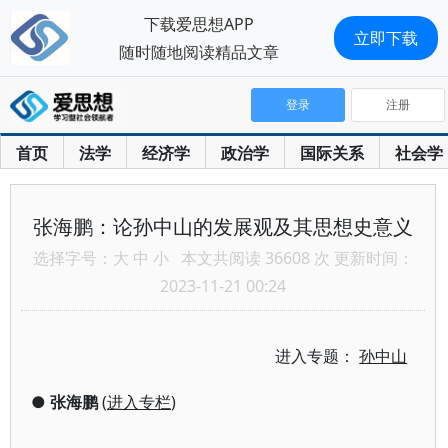
下载爱思想APP
立即下载
随时随地阅读精品文章
登录
注册
首页
法学
经济学
政治学
国际关系
社会学
张海鹏：论孙中山的发展观及其思想史意义
选择字号：
大
中
小
本文共阅读 36608 次 更新时间：
2023-11-21 00:24
进入专题：
孙中山
●
张海鹏
(
进入专栏
)