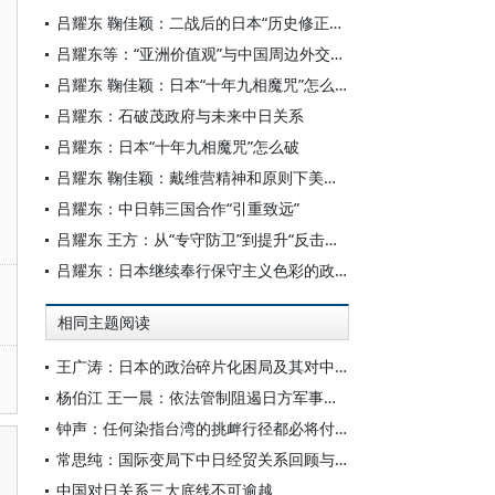
吕耀东 鞠佳颖：二战后的日本“历史修正主义”： 主要表现、成因及危害
吕耀东等：“亚洲价值观”与中国周边外交实践路径探析
吕耀东 鞠佳颖：日本“十年九相魔咒”怎么破
吕耀东：石破茂政府与未来中日关系
吕耀东：日本“十年九相魔咒”怎么破
吕耀东 鞠佳颖：戴维营精神和原则下美日韩合作进程及影响
吕耀东：中日韩三国合作“引重致远”
吕耀东 王方：从“专守防卫”到提升“反击能力”：日本安保战略的质变与影响
吕耀东：日本继续奉行保守主义色彩的政策方针
相同主题阅读
王广涛：日本的政治碎片化困局及其对中日关系的影响
杨伯江 王一晨：依法管制阻遏日方军事化危险动向
钟声：任何染指台湾的挑衅行径都必将付出代价
常思纯：国际变局下中日经贸关系回顾与展望
中国对日关系三大底线不可逾越