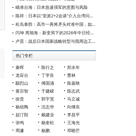
瞄准台海：日本急速强军的意图与风险
陈祥：日本以“党派2+2会谈”介入台湾问题论析
松岛泰胜：高市一再将矛头对准中国，如何拆解？
闫坤 周旭海：新变局下的2026年中日经贸关系走势展望
卢昊：战后日本国家战略转型与我周边工作中的日本因素
热门专栏
秦晖
陈行之
郑永年
龙应台
丁学良
曹林
鄢烈山
傅国涌
陈嘉映
黄宗智
于建嵘
陈志武
徐贲
郭宇宽
马立诚
杨祖陶
沈志华
向继东
赵汀阳
戴建业
李昌平
张鸣
杨奎松
王海光
周濂
杨鹏
邓晓芒