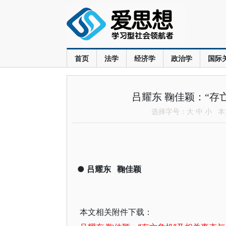
首页
法学
经济学
政治学
国际
吕耀东 鞠佳颖：“存
选择字号：
大
中
小
本文
●
吕耀东
鞠佳颖
本文相关附件下载：