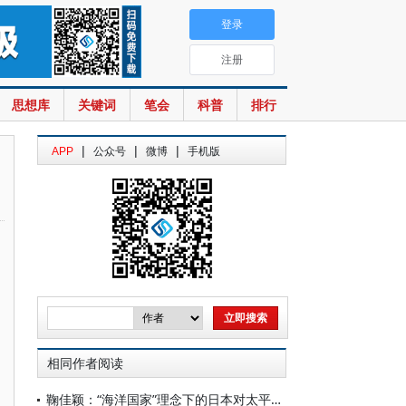
登录
注册
思想库
关键词
笔会
科普
排行
|
|
|
APP
公众号
微博
手机版
相同作者阅读
鞠佳颖：“海洋国家”理念下的日本对太平洋岛国外交