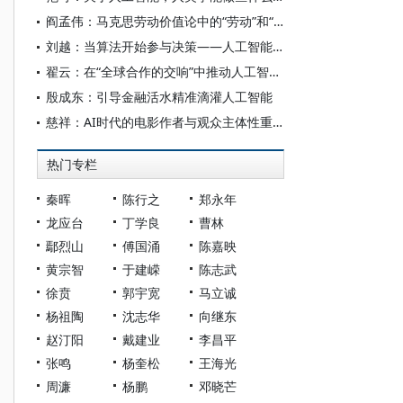
阎孟伟：马克思劳动价值论中的“劳动”和“价值”概念
刘越：当算法开始参与决策——人工智能重塑全球治理的底层逻辑
翟云：在“全球合作的交响”中推动人工智能发展
殷成东：引导金融活水精准滴灌人工智能
慈祥：AI时代的电影作者与观众主体性重构
热门专栏
秦晖
陈行之
郑永年
龙应台
丁学良
曹林
鄢烈山
傅国涌
陈嘉映
黄宗智
于建嵘
陈志武
徐贲
郭宇宽
马立诚
杨祖陶
沈志华
向继东
赵汀阳
戴建业
李昌平
张鸣
杨奎松
王海光
周濂
杨鹏
邓晓芒