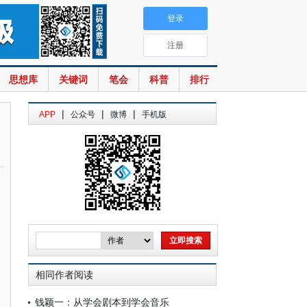
登录
注册
思想库
关键词
笔会
科普
排行
|
|
|
APP
公众号
微博
手机版
相同作者阅读
钱颖一：从学会剧本到学会音乐