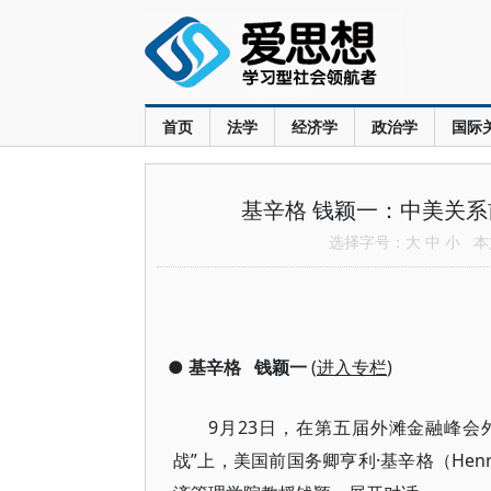
首页
法学
经济学
政治学
国际
基辛格 钱颖一：中美关
选择字号：
大
中
小
本文
●
基辛格
钱颖一
(
进入专栏
)
9月23日，在第五届外滩金融峰
战”上，美国前国务卿亨利·基辛格（Henry