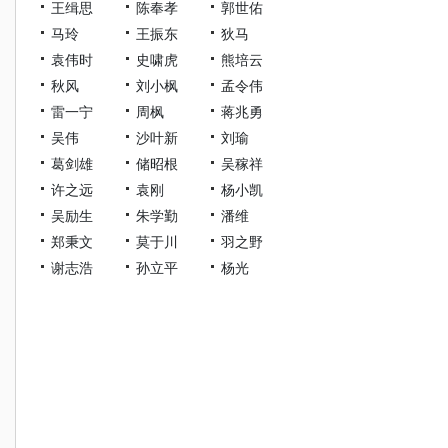
王缉思
陈奉孝
郭世佑
马玲
王振东
狄马
袁伟时
史啸虎
熊培云
秋风
刘小枫
孟令伟
雷一宁
周枫
蒋兆勇
吴伟
沙叶新
刘瑜
葛剑雄
储昭根
吴稼祥
许之远
袁刚
杨小凯
吴励生
朱学勤
潘维
郑秉文
莫于川
羽之野
谢志浩
孙立平
杨光