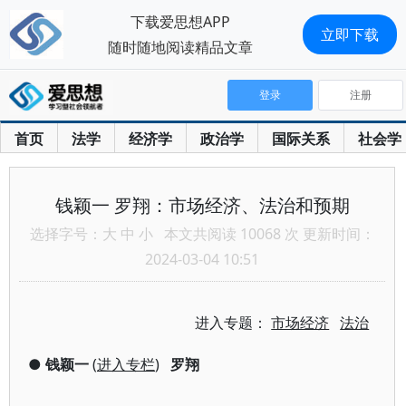
下载爱思想APP
立即下载
随时随地阅读精品文章
登录
注册
首页
法学
经济学
政治学
国际关系
社会学
钱颖一 罗翔：市场经济、法治和预期
选择字号：
大
中
小
本文共阅读 10068 次 更新时间：
2024-03-04 10:51
进入专题：
市场经济
法治
●
钱颖一
(
进入专栏
)
罗翔