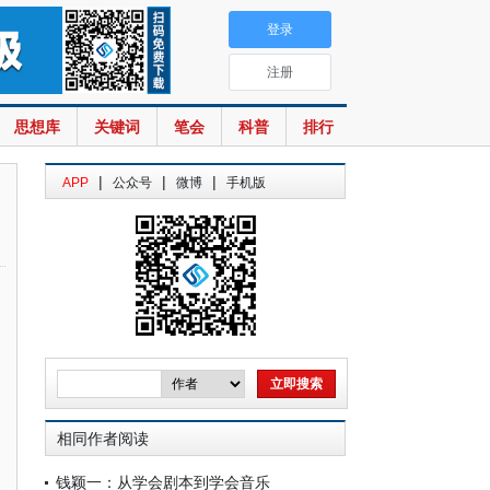
登录
注册
思想库
关键词
笔会
科普
排行
|
|
|
APP
公众号
微博
手机版
相同作者阅读
钱颖一：从学会剧本到学会音乐