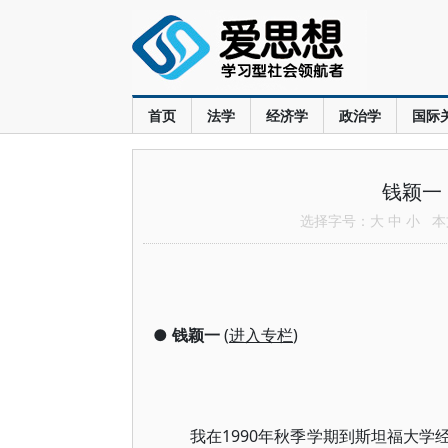
首页
法学
经济学
政治学
国际
钱颖一
选择字号：
大
中
小
本文
●
钱颖一
(
进入专栏
)
我在1990年秋季学期到斯坦福大