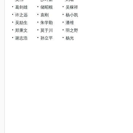
葛剑雄
储昭根
吴稼祥
许之远
袁刚
杨小凯
吴励生
朱学勤
潘维
郑秉文
莫于川
羽之野
谢志浩
孙立平
杨光