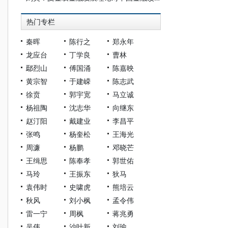
热门专栏
秦晖
陈行之
郑永年
龙应台
丁学良
曹林
鄢烈山
傅国涌
陈嘉映
黄宗智
于建嵘
陈志武
徐贲
郭宇宽
马立诚
杨祖陶
沈志华
向继东
赵汀阳
戴建业
李昌平
张鸣
杨奎松
王海光
周濂
杨鹏
邓晓芒
王缉思
陈奉孝
郭世佑
马玲
王振东
狄马
袁伟时
史啸虎
熊培云
秋风
刘小枫
孟令伟
雷一宁
周枫
蒋兆勇
吴伟
沙叶新
刘瑜