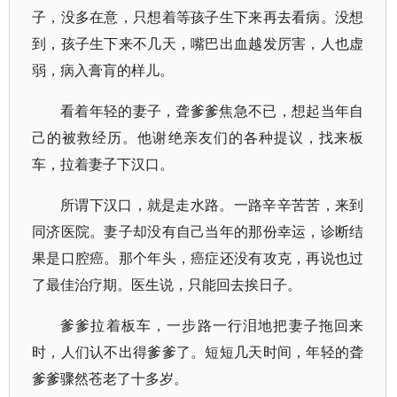
子，没多在意，只想着等孩子生下来再去看病。没想
到，孩子生下来不几天，嘴巴出血越发厉害，人也虚
弱，病入膏肓的样儿。
看着年轻的妻子，聋爹爹焦急不已，想起当年自
己的被救经历。他谢绝亲友们的各种提议，找来板
车，拉着妻子下汉口。
所谓下汉口，就是走水路。一路辛辛苦苦，来到
同济医院。妻子却没有自己当年的那份幸运，诊断结
果是口腔癌。那个年头，癌症还没有攻克，再说也过
了最佳治疗期。医生说，只能回去挨日子。
爹爹拉着板车，一步路一行泪地把妻子拖回来
时，人们认不出得爹爹了。短短几天时间，年轻的聋
爹爹骤然苍老了十多岁。