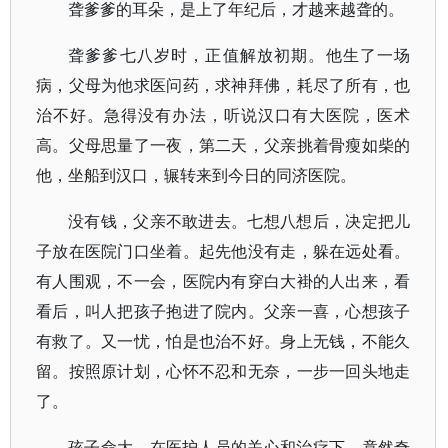
聋爹爹的耳朵，是上了年纪后，才越来越聋的。
聋爹爹七八岁时，正值解放初期。他生了一场
病，父母为他求医问药，求神拜佛，耗尽了所有，也
治不好。急得没有办法，听说汉口有大医院，医术
高。父母思量了一夜，第二天，父亲挑着骨瘦如柴的
他，坐船到汉口，辗转来到今日的同济医院。
没有钱，父亲不敢进去。七想八想后，决定把儿
子放在医院门口坐着。起先他没有走，躲在远处看。
有人围观，不一会，医院内有穿白大褂的人出来，看
看后，叫人把孩子抱进了院内。父亲一喜，心想孩子
有救了。又一忧，怕是也治不好。身上无钱，不能久
留。按照原计划，心怀不忍和无奈，一步一回头地走
了。
孩子命大，在医护人员的关心和治疗下，竟然奇