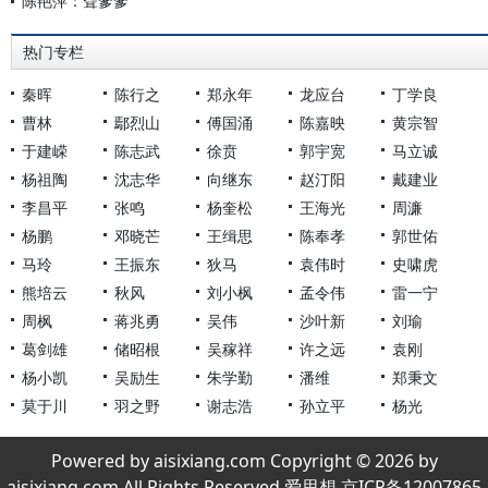
陈艳萍：聋爹爹
热门专栏
秦晖
陈行之
郑永年
龙应台
丁学良
曹林
鄢烈山
傅国涌
陈嘉映
黄宗智
于建嵘
陈志武
徐贲
郭宇宽
马立诚
杨祖陶
沈志华
向继东
赵汀阳
戴建业
李昌平
张鸣
杨奎松
王海光
周濂
杨鹏
邓晓芒
王缉思
陈奉孝
郭世佑
马玲
王振东
狄马
袁伟时
史啸虎
熊培云
秋风
刘小枫
孟令伟
雷一宁
周枫
蒋兆勇
吴伟
沙叶新
刘瑜
葛剑雄
储昭根
吴稼祥
许之远
袁刚
杨小凯
吴励生
朱学勤
潘维
郑秉文
莫于川
羽之野
谢志浩
孙立平
杨光
Powered by aisixiang.com Copyright © 2026 by
aisixiang.com All Rights Reserved 爱思想 京ICP备12007865