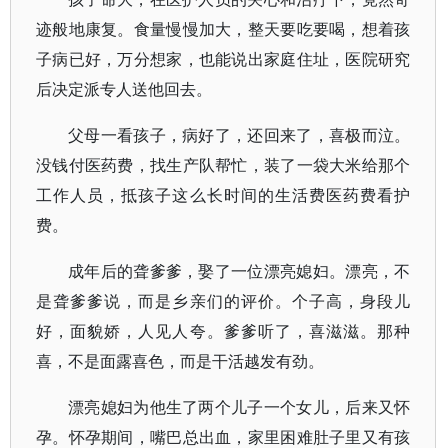
迹般地康复。食量慢慢加大，整天要吃要喝，想着孩
子病已好，万分想家，也能说出家庭住址，医院研究
后决定派专人送他回去。
父母一看孩子，病好了，还回来了，喜极而泣。
没钱付医药费，找生产队帮忙，装了一袋大米给那个
工作人员，抵孩子这么长时间的生活费医药费看护
费。
成年后的聋爹爹，娶了一位漂亮媳妇。漂亮，不
是聋爹爹说，而是乡亲们的评价。个子高，身段儿
好，面貌娇，人见人夸。爹爹听了，喜滋滋。那种
喜，不是面露喜色，而是干活越发有劲。
漂亮媳妇为他生了两个儿子一个女儿，后来又怀
孕。怀孕期间，嘴巴总出血，家里困难肚子里又有孩