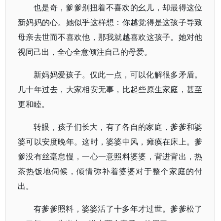
也是奇，爹爹别扭着不喜欢的幺儿，却最得这位
新妈妈的心。她似乎这样想：你越觉得是这孩子导致
母亲去世而不喜欢他，那我就越喜欢这孩子。她对他
视同己出，全心全意倾注自己的母爱。
新妈妈爱孩子。仅此一点，可以化解很多矛盾。
几十年过去，大家相安无事，比起些原生家庭，甚至
更和睦。
转眼，孩子们长大，有了各自的家庭，爹爹和婆
婆可以安度晚年。这时，婆婆中风，瘫痪在床上。爹
爹没有丝毫怠慢，一心一意照料婆婆，背进背出，热
茶热饭地伺候，倾情弥补着婆婆对于整个家庭的付
出。
有爹爹照料，婆婆活了十多年才过世。爹爹松了