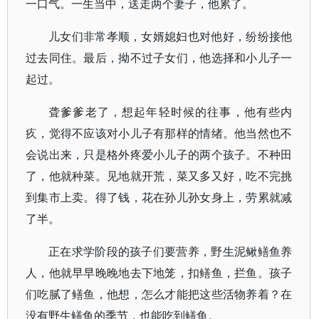
一口气。一生当中，送走两个妻子，他累了。
儿女们非常孝顺，女婿媳妇也对他好，纷纷接他
过去同住。最后，拗不过子女们，他选择和小儿子一
起过。
聋爹爹老了，想起年轻时候的往事，他有些内
疚，觉得不应该对小儿子有那样的情绪。他当然也不
会说出来，只是格外疼爱小儿子的两个孩子。不种田
了，他就种菜。见地就开荒，菜又多又好，吃不完挑
到集市上卖。得了钱，花在孙儿孙女身上，劳累就减
了半。
正在求学阶段的孩子们要营养，野生泥鳅鳝鱼养
人，他就早早晚晚地去下地笼，扣鳝鱼，拦鱼。孩子
们吃腻了鳝鱼，他想，怎么才能把这些活物养着？在
没有野生鳝鱼的季节，也能吃到鳝鱼。