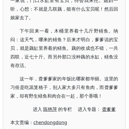
一家说，门口水缸里有宝贝，待会我来挖。媳妇一
听，心想：不就是几联藕，能有什么宝贝呢！然后回
娘家去了。
下午回来一看，木桶里养着十几斤野鳝鱼。纳
闷：这天气，哪来的鳝鱼？后来才明白，爹爹说的宝
贝，就是藕缸里养着的鳝鱼。藕的收成也不错，一共
四联，近七十斤。而另外那口没种藕的水缸，鳝鱼没
有存活。
这一年，聋爹爹家的年饭比哪家都华丽。这里的
习俗是吃篜笼格子，别人家大多只有鱼肉，而聋爹爹
家，却有野生鳝鱼和肉合在一起，那个香哦！
进入
陈艳萍
的专栏 进入专题：
聋爹爹
本文责编：
chendongdong