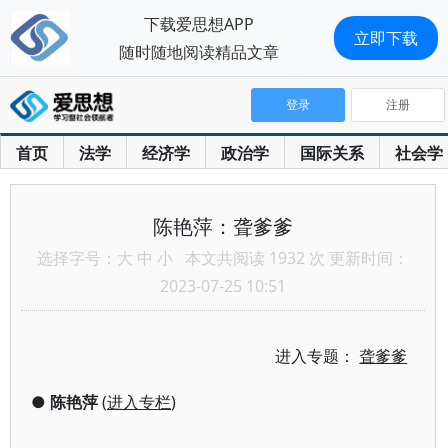
下载爱思想APP
立即下载
随时随地阅读精品文章
登录
注册
首页
法学
经济学
政治学
国际关系
社会学
陈艳萍：聋爹爹
选择字号：
大
中
小
本文共阅读 1932 次 更新时间：
2023-07-25 10:51
进入专题：
聋爹爹
●
陈艳萍
(
进入专栏
)