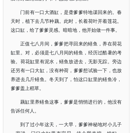
门前有一口大酒缸，是聋爹爹特地谋回来的。春
天时，植下去几节种藕。此时，长着荷叶开着莲花。
这口缸，给了爹爹灵感。暗暗地，他开始做一件事。
正值七八月间，爹爹把寻回来的鳝鱼，养在荷花
缸里。对，必须是七八月间的鳝鱼，经历过酷暑的考
验。荷花缸里有泥水，鳝鱼放进去，无影无踪。旁边
还另有一口大缸，没有种荷，爹爹想试验一下，也放
养进去几斤鳝鱼。冬天到了，怕这口缸里的鳝鱼冷，
爹爹盖上稻草。
藕缸里养鳝鱼这事，爹爹是悄悄进行的，他没有
告诉任何人。
到了过小年这天，一大早，爹爹神秘地对小儿子