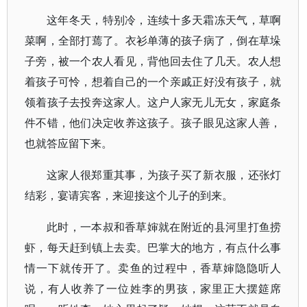
这年冬天，特别冷，连续十多天霜冻天气，草啊
菜啊，全部打蔫了。衣衫单薄的孩子病了，倒在草垛
子旁，被一个农人看见，背他回去住了几天。农人想
着孩子可怜，想着自己的一个亲戚正好没有孩子，就
领着孩子去投奔这家人。这户人家无儿无女，家庭条
件不错，他们决定收养这孩子。孩子眼见这家人善，
也就答应留下来。
这家人很郑重其事，为孩子买了新衣服，还张灯
结彩，宴请宾客，来迎接这个儿子的到来。
此时，一本叔和香草婶就在附近的县河里打鱼捞
虾，每天赶到镇上去卖。巴掌大的地方，有点什么事
情一下就传开了。卖鱼的过程中，香草婶隐隐听人
说，有人收养了一位姓李的男孩，家里正大摆筵席