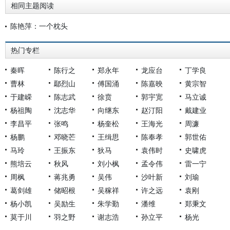
相同主题阅读
陈艳萍：一个枕头
热门专栏
秦晖
陈行之
郑永年
龙应台
丁学良
曹林
鄢烈山
傅国涌
陈嘉映
黄宗智
于建嵘
陈志武
徐贲
郭宇宽
马立诚
杨祖陶
沈志华
向继东
赵汀阳
戴建业
李昌平
张鸣
杨奎松
王海光
周濂
杨鹏
邓晓芒
王缉思
陈奉孝
郭世佑
马玲
王振东
狄马
袁伟时
史啸虎
熊培云
秋风
刘小枫
孟令伟
雷一宁
周枫
蒋兆勇
吴伟
沙叶新
刘瑜
葛剑雄
储昭根
吴稼祥
许之远
袁刚
杨小凯
吴励生
朱学勤
潘维
郑秉文
莫于川
羽之野
谢志浩
孙立平
杨光