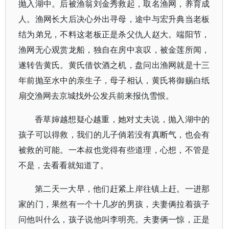
抛入湖中。后被渔翁刘金秀救起，取名渔网，养育成
人。渔网长大后决心外出寻母，途中与宏升典当老板
结为弟兄，不料这老板正是杀父仇人赵大。端阳节，
渔网无心观赏龙船，独自在房中哀叹，被金莲所闻，
遂转告黄氏。黄氏借饮酒之机，盘问出渔网就是十三
年前抛至水中的亲生子，母子相认，黄氏将御赐白纸
扇交渔网去京城找外公发兵前来报仇雪恨。
香草婶越想疑心越重，她对丈夫说，抛入湖中的
孩子可以得救，我们的儿子倘若没有真断气，也会有
被救的可能。一本叔也觉得有些道理，心想，不管是
不是，去看看就知道了。
第二天一大早，他们赶紧上岸往镇上赶。一进那
家的门，果然有一个十几岁的男孩，夫妻俩拉着孩子
问他叫什么，孩子说他叫李明亮。夫妻俩一惊，正是