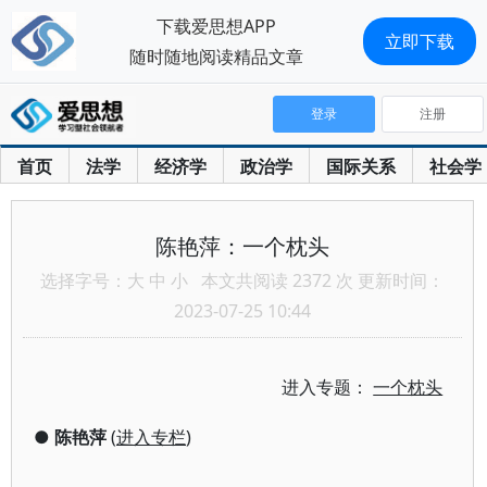
下载爱思想APP
立即下载
随时随地阅读精品文章
登录
注册
首页
法学
经济学
政治学
国际关系
社会学
陈艳萍：一个枕头
选择字号：
大
中
小
本文共阅读 2372 次 更新时间：
2023-07-25 10:44
进入专题：
一个枕头
●
陈艳萍
(
进入专栏
)