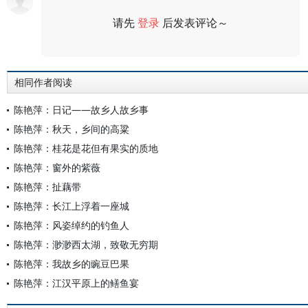
请先
登录
后发表评论～
评论
相同作者阅读
陈艳萍：日记——故乡人故乡事
陈艳萍：秋天，乡间的高粱
陈艳萍：桂花是花但有果实的质地
陈艳萍：窗外的紫薇
陈艳萍：扯藕带
陈艳萍：长江上浮着一座城
陈艳萍：风姿绰约的钓鱼人
陈艳萍：渺渺西太湖，致敬无穷期
陈艳萍：我故乡的豌豆巴果
陈艳萍：江汉平原上的鳝鱼宴