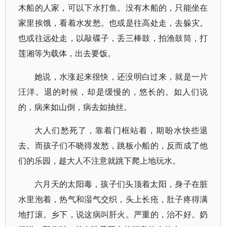
木船的人家，可以下水打鱼。没有木船的，只能坐在
家里挨饿，看着水发愁。也或是往高处走，去躲灾。
也或往远处走，以敲碟子，丢三棒鼓，拍渔鼓筒，打
莲湘等为载体，出去要饭。
她说，水涨起来很快，还没明白过来，就是一片
汪洋。退的时候，却是缓慢的，悠长的。如人们说
的，病来如山倒，病去如抽丝。
大人们愁死了，靠着门框站着，期盼水快些退
去。而孩子们不晓得发愁，跳板小船的，反而成了他
们的乐园，趁大人不注意就跳下爬上地玩水。
六月天的太阳毒，孩子们头顶着太阳，身子在脏
水里泡着，热气和湿气交织，头上长疮，肚子疼得满
地打滚。乡下，说这病叫肝火。严重的，治不好。奶