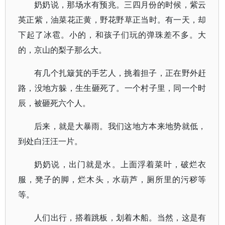
奶奶说，那场水有预兆。三四月份的时候，紫云
英正紫，油菜花正黄，野花野草正当时。有一天，却
下起了冰雹。小的，和孩子们玩的弹珠差不多。大
的，京山的梨子那么大。
有几个扎簸箕的手艺人，挑着担子，正在野外赶
路，没地方躲，生生砸死了。一个村子里，同一个时
辰，被砸死六个人。
后来，就是大暴雨。我们这地方本来地势就低，
到处白汪汪一片。
奶奶说，出门就是水。上面浮着菜叶，破烂衣
服，凳子的脚，烂木头，水葫芦，厕所里的污秽等
等。
人们出行，搭着跳板，划着木船。当然，这是有