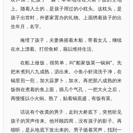
上。随着入土的，是孩子用过的小枕头。这枕头，是
孩子出世时，外婆家置办的礼物。上面绣着孩子的出
生年月，名字。
掩埋了孩子，夫妻俩摇着木船，带着女儿，继续
在水上漂着。打些鱼鲜，藉以维持生活。
在船上做饭，很简单，叫“船家饭菜一锅焖”。先
把米煮到八九成熟，沥出来。小鱼小虾清洗干净，在
锅里煎一煎，加大蒜萝卜，加水。再把那八成熟的米
饭倒在煮着的鱼上面，插几个气孔，一把大火之后，
再慢慢以小火焖。熟了，贴着锅底盛，有饭有菜。
话说有个收粪的男子，走到大桥底下，突然听见
孩子的哭声传来。他环顾四周，没有孩子的影子。再
细听，是从地底下发出来的。男子循着哭声，找到一