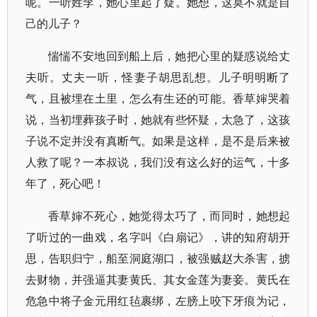
呢。一听姓李，她心里起了疑。她想，这莫不就是自
己的儿子？
惴惴不安地回到船上后，她把心里的疑惑说给丈
夫听。丈夫一听，怪妻子胡思乱想。儿子明明断了
气，且被埋在土里，怎么有生还的可能。香草婶哭着
说，当初埋葬孩子时，她就有些怀疑，太急了，这孩
子说不定并没有真断气。如果是这样，是不是后来被
人救了呢？一本叔说，我们没有这么好的运气，十多
年了，死心吧！
香草婶不死心，她觉得太巧了，而同时，她想起
了听过的一曲戏，名字叫《白扇记》，讲的知府胡开
思，告职归宁，船至洞庭湖口，被强贼赵大杀害，掳
去财物，并强逼其妻黄氏、其女金莲为妻妾。黄氏在
危急中将子金元用红毡裹绑，左膀上咬下牙痕为记，