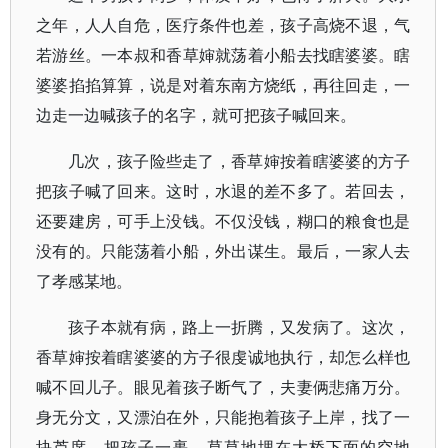
之年，人人自危，医疗条件也差，孩子高烧不退，气
若游丝。一本叔和香草婶就荡着小船去找瞎婆婆。瞎
婆婆掐掐算算，说是对着东南方烧纸，再往回走，一
边走一边喊孩子的名字，就可把孩子喊回来。
几次，孩子险些走了，香草婶按着瞎婆婆的方子
把孩子喊了回来。这时，水退的差不多了。若回去，
还要建房，可手上没钱。不仅没钱，糊口的粮食也是
没有的。只能荡着小船，外出谋生。最后，一家人去
了孝感某地。
孩子本就有病，路上一折腾，又发病了。这次，
香草婶按着瞎婆婆的方子很虔诚地执行，却怎么样也
喊不回儿子。眼见着孩子断气了，夫妻俩悲痛万分。
身无分文，又漂泊在外，只能抱着孩子上岸，找了一
块芦席，把孩子一裹，草草地埋在大桥下面的空地