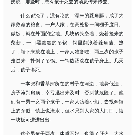
奶说，那些时，总有孩子死去的消息传来传去。
什么都淹了，没有吃的，漂来的菱角藤，成了大
家救命的粮食。一户人家，在高处搭一间棚子度日。
做饭，就在外面的空地。几块砖头垒着，烧着捡来的
柴薪，一口黑黢黢的吊锅，锅里翻滚着菱角藤。熟
了，端下来放在地上，一家人准备吃。两三岁的孩子
走过来，扑倒了吊锅。一锅热汤泼在孩子身上。几天
后，孩子惨死。
一本叔和香草婶所在的村子在河边，地势低洼，
房子淹到房顶，幸亏逃出来及时，否则就危险了。他
们有一男一女两个孩子，一家人荡着小船，去投奔镇
上的亲戚。镇上也淹水，但水只到人家的大门口，搭
一块板可进进出出。
这个男孩子两岁，体质不好，也得了肝火。大水