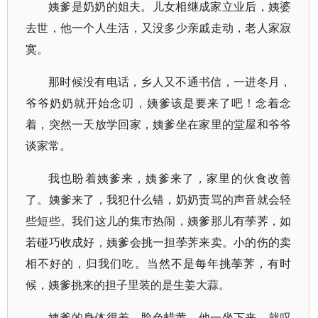
姨爹是奶奶的姐夫。儿女相继成家立业后，姨婆
去世，他一个人生活，又没多少亲戚走动，老人家寂
寞。
那时候没有电话，乡人又不通书信，一进冬月，
爷爷奶奶就开始念叨，姨爹该是要来了吧！念着念
着，突然一天放学回家，姨爹坐在家里的堂屋和爷爷
谈家常。
我也盼着姨爹来，姨爹来了，家里的伙食改善
了。姨爹来了，我犯什么错，奶奶责骂的声音就会轻
些短些。我们这儿的集市热闹，姨爹那儿有荸荠，如
若碰巧收成好，姨爹会挑一担荸荠来卖。小的伤的卖
相不好的，归我们吃。当然不是每年挑荸荠，有时
候，姨爹挑来的担子里装的是生姜大蒜。
姨爹的身体很差，脸色蜡黄。他一坐下来，就叹