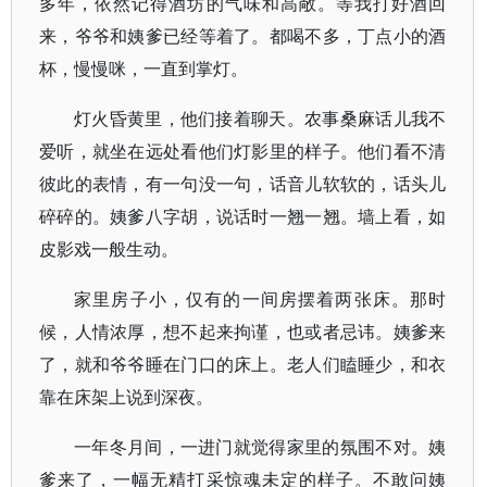
多年，依然记得酒坊的气味和高敞。等我打好酒回
来，爷爷和姨爹已经等着了。都喝不多，丁点小的酒
杯，慢慢咪，一直到掌灯。
灯火昏黄里，他们接着聊天。农事桑麻话儿我不
爱听，就坐在远处看他们灯影里的样子。他们看不清
彼此的表情，有一句没一句，话音儿软软的，话头儿
碎碎的。姨爹八字胡，说话时一翘一翘。墙上看，如
皮影戏一般生动。
家里房子小，仅有的一间房摆着两张床。那时
候，人情浓厚，想不起来拘谨，也或者忌讳。姨爹来
了，就和爷爷睡在门口的床上。老人们瞌睡少，和衣
靠在床架上说到深夜。
一年冬月间，一进门就觉得家里的氛围不对。姨
爹来了，一幅无精打采惊魂未定的样子。不敢问姨