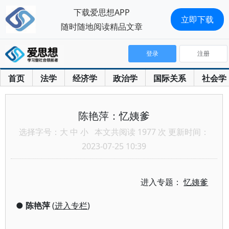
下载爱思想APP
立即下载
随时随地阅读精品文章
登录
注册
首页
法学
经济学
政治学
国际关系
社会学
陈艳萍：忆姨爹
选择字号：
大
中
小
本文共阅读 1977 次 更新时间：
2023-07-25 10:39
进入专题：
忆姨爹
●
陈艳萍
(
进入专栏
)