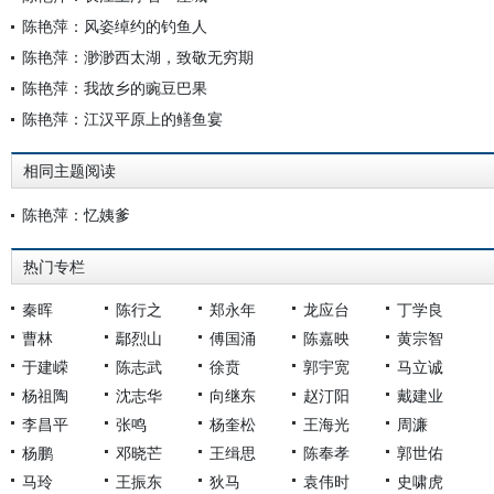
陈艳萍：风姿绰约的钓鱼人
陈艳萍：渺渺西太湖，致敬无穷期
陈艳萍：我故乡的豌豆巴果
陈艳萍：江汉平原上的鳝鱼宴
相同主题阅读
陈艳萍：忆姨爹
热门专栏
秦晖
陈行之
郑永年
龙应台
丁学良
曹林
鄢烈山
傅国涌
陈嘉映
黄宗智
于建嵘
陈志武
徐贲
郭宇宽
马立诚
杨祖陶
沈志华
向继东
赵汀阳
戴建业
李昌平
张鸣
杨奎松
王海光
周濂
杨鹏
邓晓芒
王缉思
陈奉孝
郭世佑
马玲
王振东
狄马
袁伟时
史啸虎