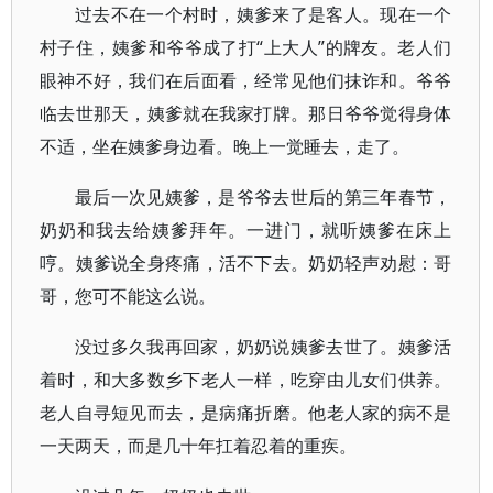
过去不在一个村时，姨爹来了是客人。现在一个
村子住，姨爹和爷爷成了打“上大人”的牌友。老人们
眼神不好，我们在后面看，经常见他们抹诈和。爷爷
临去世那天，姨爹就在我家打牌。那日爷爷觉得身体
不适，坐在姨爹身边看。晚上一觉睡去，走了。
最后一次见姨爹，是爷爷去世后的第三年春节，
奶奶和我去给姨爹拜年。一进门，就听姨爹在床上
哼。姨爹说全身疼痛，活不下去。奶奶轻声劝慰：哥
哥，您可不能这么说。
没过多久我再回家，奶奶说姨爹去世了。姨爹活
着时，和大多数乡下老人一样，吃穿由儿女们供养。
老人自寻短见而去，是病痛折磨。他老人家的病不是
一天两天，而是几十年扛着忍着的重疾。