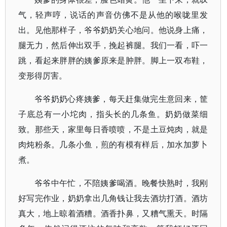
气，轻声哼，说话的声音仿佛不是从他的喉咙里发
出。见他那样子，爷爷奶奶关心地问。他说身上痛，
腿无力，然后伸出双手，挽起裤腿。我们一看，吓一
跳，看起来胖胖的姨爹原来是肿胖。脚上一双布鞋，
变形得厉害。
爷爷奶奶心疼姨爹，每天赶集做完生意回来，筐
子底总有一小坨肉，指头长的几条鱼。奶奶做菜细
致。那些天，家里每日香喷喷，不是土豆炖肉，就是
肉炖粉条。几条小鱼，煎的有模有样后，加水加萝卜
煮。
爷爷中午忙，不陪姨爹喝酒。晚餐快熟时，我刚
好写完作业，奶奶拿出几角钱让我去酒坊打酒。酒坊
真大，地上晾着酒糟。酒香扑鼻，又糟气熏天。时隔