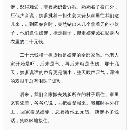
爹，憋得难受，非要奶奶告诉我。奶奶看了看门外，
压低声音说，姨爹挑着一担生姜大蒜从家里往我们这
儿来，走到四姑台时，突然钻出来几个拿着刀的小伙
子，他们逼住姨爹，抢走担子，搜走姨爹藏在贴身内
衣里的二十元钱。
二十元钱和一担货物是姨爹的全部家当。他老人
家开始是吓，后来是气，再后来就是悲伤。那十几
天，姨爹说话的声音更是细小，整天唉声叹气，浑浊
的双眼里总有泪珠子滚动。
后来，我们全家搬去姨爹所在的村子居住。家里
来客添菜，爷爷总说，去把姨爹喊来。我那时在外打
工，回家看见姨爹，总要给他五元钱。姨爹不多说
话，笑眯眯地接住。