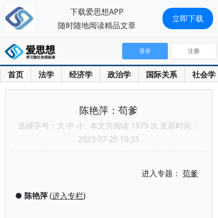
下载爱思想APP
立即下载
随时随地阅读精品文章
登录
注册
首页
法学
经济学
政治学
国际关系
社会学
陈艳萍：苟爹
选择字号：
大
中
小
本文共阅读 1979 次 更新时间：
2023-07-25 10:33
进入专题：
苟爹
●
陈艳萍
(
进入专栏
)