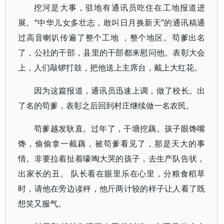
挖河是大事，驻地有通讯员吃住在工地报道进
展。“中华儿女多壮志，敢叫日月换新天”的通讯稿通
过高音喇叭传遍了整个工地 ，整个地区。苟爹出名
了，公社的干部，县里的干部都来慰问他。表彰大会
上，人们敲锣打鼓，把他送上主席台，戴上大红花。
因为这篇报道，通讯员迅速上调，做了校长。出
了名的苟爹，表彰之后回到村庄继续做一名农民。
苟爹越发耿直。过年了，干塘挖藕。孩子眼馋嘴
馋，偷偷拿一截藕，被苟爹看见了，那是天大的事
情。非要拉着扯着嚎啕大哭的孩子，去生产队告状，
出家长的丑。 队长看在眼里乐在心里，分粮食稻草
时，请他在旁边读秤，他斤两计较的样子让人看了既
想笑又服气。