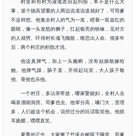
村里和邻村为灌溉农田起纠纷，本不是什么大
事，派个德高望重的人两边说道说道就好了，可苟爹
不这样想。他集全村人的气为一发，瞪着一双血红的
眼睛，像一头发怒的狮子，扛起银亮的铁锹，见对方
的人就劈。吓得村长魂飞魄散，唯恐出人命。很多年
后，两个村庄的积怨才消。
他这臭脾气，加上一头癞痢，没有姑娘敢嫁给
她。他脾气躁，肠子直，开得起玩笑，大人孩子敬
他、畏他也乐他。
一个村庄，多沾亲带故，哪家娶媳妇，全村人去
喝喜酒闹洞房。苟爹也去。他辈分高，嗓门大，歪理
多，人们趁这个机会，说些过分的玩话取笑他。他抓
耳挠腮，嘿嘿直笑。
夏季的正午，大家搬了竹床在树荫下睡觉。苟爹