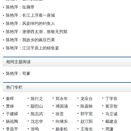
陈艳萍：扯藕带
陈艳萍：长江上浮着一座城
陈艳萍：风姿绰约的钓鱼人
陈艳萍：渺渺西太湖，致敬无穷期
陈艳萍：我故乡的豌豆巴果
陈艳萍：江汉平原上的鳝鱼宴
相同主题阅读
陈艳萍：苟爹
热门专栏
秦晖
陈行之
郑永年
龙应台
丁学良
曹林
鄢烈山
傅国涌
陈嘉映
黄宗智
于建嵘
陈志武
徐贲
郭宇宽
马立诚
杨祖陶
沈志华
向继东
赵汀阳
戴建业
李昌平
张鸣
杨奎松
王海光
周濂