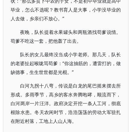
状：“那么多贫下中农的子女，不是初中毕业就是高中
毕业，怎么不选呢？教书育人是大事，小学没毕业的
人去做，乡亲们不放心。”
夜晚，队长提着水果罐头和两瓶酒找苟爹说情。
苟爹不吃这一套，把他轰了出去。
队长的女儿最终没当成小学老师。那几天，队长
的老婆扯起喉咙骂苟爹：“你这抽筋的，遭雷打的，做
缺德事，生生世世都是光棍。”
白河九拐十八弯，传说是白龙的尾巴摇来摆去所
形成。多雨季节，高乡的客水奔腾咆哮，顺流而下，
白河两岸一片汪洋。政府决定开挖一条人工河，彻底
根除水患。冬天农闲时节，浩浩荡荡的劳动大军驻扎
在附近村落，工地上人山人海。