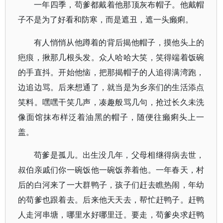
一年四季，苟爹都戴着他那顶灰布帽子。他戴帽
子不是为了好看和防寒，而是遮丑，遮一头癞痢。
有人悄悄从他蹲着的背后揭他帽子，摸他头上的
疤痕，揪那几根头发。众人哈哈大笑，笑得端着饭碗
的手直抖。开始他恼，把那揭帽子的人追得满湾跑，
边追边骂。后来想通了，就当是为乡亲们的生活添点
笑料。嘿嘿干笑几声，凑趣般骂几句，抢过长久未洗
像面馆抹布样泛着油黑的帽子，随便往癞痢头上一
盖。
苟爹是孤儿。出生没几年，父母相继得病去世，
叔伯亲戚们你一碗饭他一碗饭养着他。一年春天，村
后的白河来了一大群鸭子，孩子们赶去瞧热闹，年幼
的苟爹也跟着去。后来他天天去，帮忙赶鸭子。赶鸭
人走河串塘，哪里水好哪里迁。要走，苟爹央求赶鸭