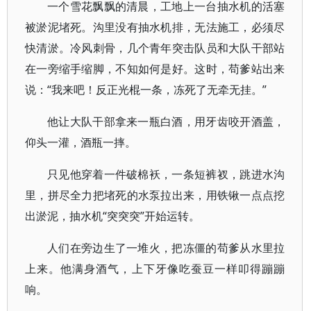
一个雪花飘飘的清晨，工地上一台抽水机的活塞
被淤泥堵死。沟里没有抽水机排，无法施工，必须尽
快清淤。冷风刺骨，几个青年突击队员和大队干部站
在一旁缩手缩脚，不知如何是好。这时，苟爹站出来
说：“我来吧！反正光棍一条，冻死了无牵无挂。”
他让大队干部拿来一瓶白酒，用牙齿咬开酒盖，
仰头一灌，酒瓶一摔。
只见他穿着一件破棉袄，一条短裤衩，跳进水沟
里，拼尽全力把堵死的水泵拉出来，用铁锹一点点挖
出淤泥，抽水机“突突突”开始运转。
人们在旁边生了一堆火，把冻僵的苟爹从水里拉
上来。他满身酒气，上下牙像吃蚕豆一样叩得蹦蹦
响。