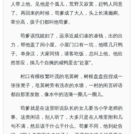
人带上他。见他是个孤儿，荒野又寂寞，赶鸭人同意
了。再回来的时候，苟爹成了大人，头上长满癞痢。
辈分高，孩子们都叫他苟爹。
苟爹该找媳妇了，远亲近戚们凑的凑钱，出的出
力，帮他盖了间小屋。小屋门口有一坑，他喂几只鸭
子。单身汉，大家同情，请客吃饭，总叫上他。他欣
然答应，揣几个自腌的咸鸭蛋去“赴宴”。
村口有棵枝繁叶茂的皂荚树，树根盘盘扭捏成一
张张凳子，皂荚树旁有洗衣的水塘，一村的闲言碎语
都自那里发散，像水中的涟漪一圈儿一圈儿。
苟爹就是在这里听说队长的女儿要当小学老师的
事。这类闲话，别人听了，大多只是在人堆里附和几
句不满，然后该干什么干什么。苟爹不同，他到处告