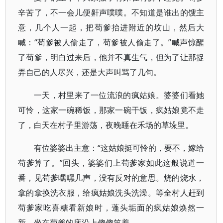
辛苦了，不一会儿便鼾声噗噗。不知道是谁出的馊主
意，几个人一起，把苟爹抬进附近的坟山，然后大
喊：“苟爹被人偷走了，苟爹被人偷走了。”喊声惊醒
了苟爹，明白过来后，他并不真生气，但为了让那捉
弄自己的人尽兴，还是大声叫骂了几句。
一天，村里来了一位流浪的疯姑娘。婆婆们看她
可怜，这家一碗稀饭，那家一碗干饭，疯姑娘竟不走
了，白天在村子里游荡，夜晚睡在禾场的草垛里。
有位婆婆出主意：“这姑娘挺可怜的，要不，嫁给
苟爹算了。”回头，婆婆们上苟爹家如此这般说道一
番，见苟爹嘿嘿几声，没有反对的意思。烧的烧水，
拿的拿换洗衣服，给疯姑娘洗头洗澡。等全村人赶到
苟爹家吃喜糖看新娘时，蓬头垢面的疯姑娘焕然一
新，坐在苟爹的床沿上傻傻笑着。